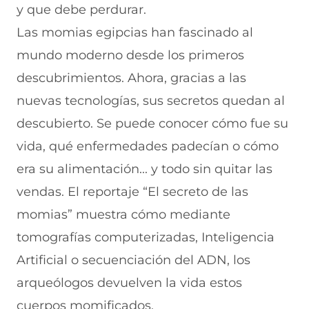
e
r
n
r
n
y que debe perdurar.
e
e
u
e
u
n
e
e
e
n
Las momias egipcias han fascinado al
u
n
v
n
a
n
u
a
u
n
mundo moderno desde los primeros
a
n
v
n
u
descubrimientos. Ahora, gracias a las
n
a
e
a
e
u
n
n
n
v
nuevas tecnologías, sus secretos quedan al
e
u
t
u
a
v
e
a
e
v
descubierto. Se puede conocer cómo fue su
a
v
n
v
e
vida, qué enfermedades padecían o cómo
v
a
a
a
n
e
v
)
v
t
era su alimentación... y todo sin quitar las
n
e
e
a
t
n
n
n
vendas. El reportaje “El secreto de las
a
t
t
a
n
a
a
)
momias” muestra cómo mediante
a
n
n
tomografías computerizadas, Inteligencia
)
a
a
)
)
Artificial o secuenciación del ADN, los
arqueólogos devuelven la vida estos
cuerpos momificados.