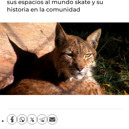
sus espacios al mundo skate y su
historia en la comunidad
C
C
C
C
C
o
o
o
o
o