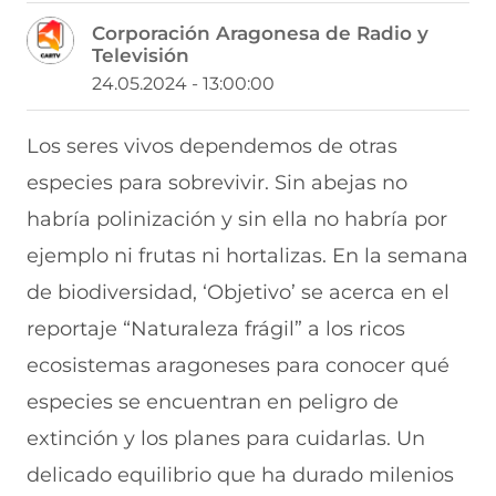
m
m
m
m
m
Corporación Aragonesa de Radio y
p
p
p
p
p
Televisión
a
a
a
a
a
r
r
r
r
r
24.05.2024 - 13:00:00
t
t
t
t
t
i
i
i
i
i
r
r
r
r
r
Los seres vivos dependemos de otras
e
p
p
p
p
especies para sobrevivir. Sin abejas no
n
o
o
o
o
F
r
r
r
r
habría polinización y sin ella no habría por
a
W
X
T
E
c
h
(
e
m
ejemplo ni frutas ni hortalizas. En la semana
e
a
s
l
a
b
t
e
e
i
de biodiversidad, ‘Objetivo’ se acerca en el
o
s
a
g
l
reportaje “Naturaleza frágil” a los ricos
o
A
b
r
(
k
p
r
a
s
ecosistemas aragoneses para conocer qué
(
p
e
m
e
s
(
e
(
a
especies se encuentran en peligro de
e
s
n
s
b
a
e
u
e
r
extinción y los planes para cuidarlas. Un
b
a
n
a
e
delicado equilibrio que ha durado milenios
r
b
a
b
e