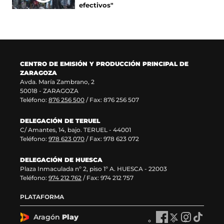
n
v
u
n
efectivos"
a
e
n
u
n
n
a
e
u
t
n
v
e
a
u
a
v
n
e
v
a
a
v
e
CENTRO DE EMISIÓN Y PRODUCCIÓN PRINCIPAL DE
v
)
a
n
ZARAGOZA
e
v
t
Avda. María Zambrano, 2
n
e
a
50018 - ZARAGOZA
t
n
n
Teléfono:
876 256 500
/ Fax: 876 256 507
a
t
a
n
a
)
DELEGACIÓN DE TERUEL
a
n
C/ Amantes, 14, bajo. TERUEL - 44001
)
a
Teléfono:
978 623 070
/ Fax: 978 623 072
)
DELEGACIÓN DE HUESCA
Plaza Inmaculada nº 2, piso 1º A. HUESCA - 22003
Teléfono:
974 212 762
/ Fax: 974 212 757
PLATAFORMA
Aragón
Play
A
A
A
A