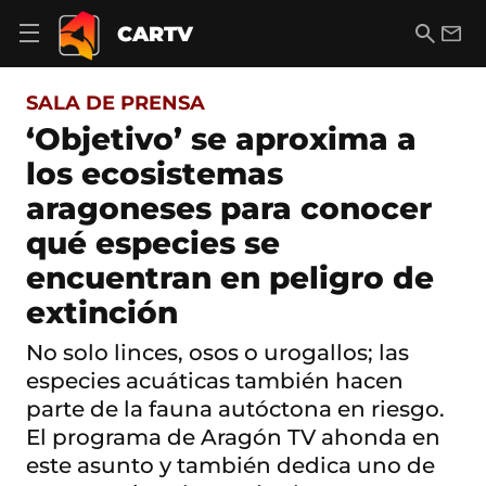
S
a
B
E
CARTV
A
l
u
m
b
t
s
a
r
o
c
i
i
SALA DE PRENSA
a
a
l
r
c
r
‘Objetivo’ se aproxima a
m
o
e
los ecosistemas
n
n
t
ú
aragoneses para conocer
e
d
n
qué especies se
e
i
n
d
encuentran en peligro de
a
o
v
extinción
e
g
No solo linces, osos o urogallos; las
a
c
especies acuáticas también hacen
i
parte de la fauna autóctona en riesgo.
ó
n
El programa de Aragón TV ahonda en
este asunto y también dedica uno de