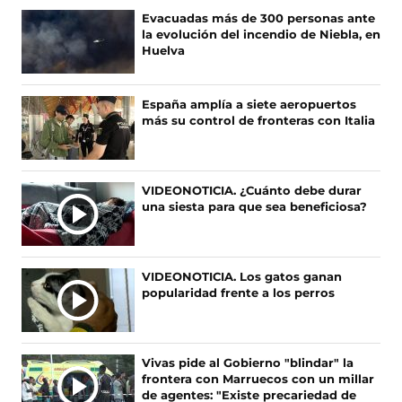
n
n
n
n
Evacuadas más de 300 personas ante
o
o
o
o
la evolución del incendio de Niebla, en
s
s
s
s
Huelva
e
e
e
e
n
n
n
n
F
X
I
T
España amplía a siete aeropuertos
a
(
n
i
más su control de fronteras con Italia
c
s
s
k
e
e
t
T
b
a
a
o
o
b
g
k
VIDEONOTICIA. ¿Cuánto debe durar
o
r
r
(
una siesta para que sea beneficiosa?
k
e
a
s
(
e
m
e
s
n
(
a
e
u
s
b
VIDEONOTICIA. Los gatos ganan
a
n
e
r
popularidad frente a los perros
b
a
a
e
r
n
b
e
e
u
r
n
e
e
e
u
Vivas pide al Gobierno "blindar" la
n
v
e
n
frontera con Marruecos con un millar
u
a
n
a
de agentes: "Existe precariedad de