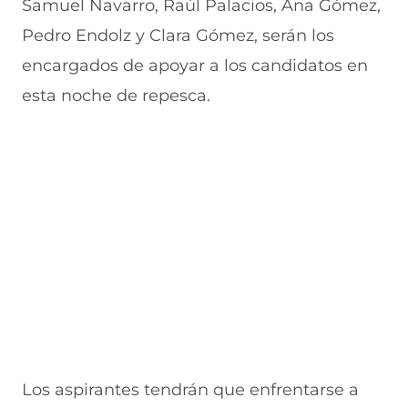
Samuel Navarro, Raúl Palacios, Ana Gómez,
v
a
a
a
n
e
v
)
v
t
Pedro Endolz y Clara Gómez, serán los
n
e
e
a
t
n
n
n
encargados de apoyar a los candidatos en
a
t
t
a
n
a
a
)
esta noche de repesca.
a
n
n
)
a
a
)
)
Los aspirantes tendrán que enfrentarse a