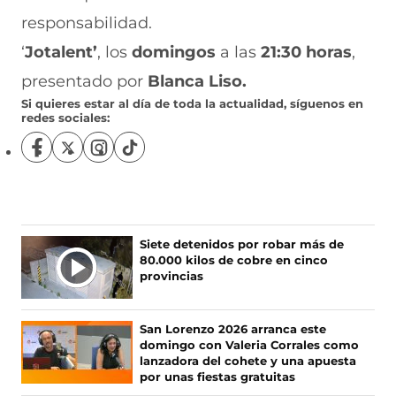
responsabilidad.
‘
Jotalent’
, los
domingos
a las
21:30 horas
,
presentado por
Blanca Liso.
Si quieres estar al día de toda la actualidad, síguenos en
redes sociales:
S
S
S
S
í
í
í
í
g
g
g
g
u
u
u
u
e
e
e
e
n
n
n
n
Siete detenidos por robar más de
o
o
o
o
80.000 kilos de cobre en cinco
s
s
s
s
provincias
e
e
e
e
n
n
n
n
F
X
I
T
San Lorenzo 2026 arranca este
a
(
n
i
domingo con Valeria Corrales como
c
s
s
k
lanzadora del cohete y una apuesta
e
e
t
T
por unas fiestas gratuitas
b
a
a
o