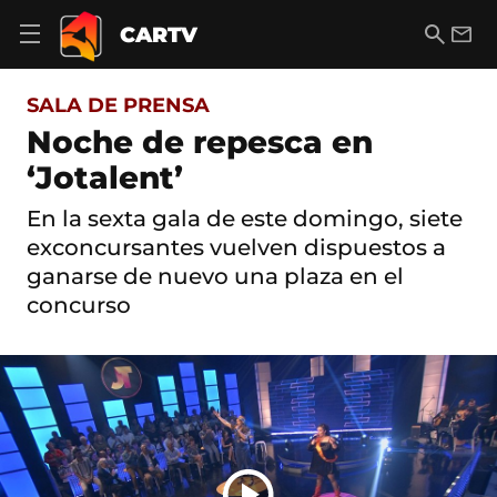
S
a
B
E
CARTV
A
l
u
m
b
t
s
a
r
o
c
i
i
SALA DE PRENSA
a
a
l
r
c
r
Noche de repesca en
m
o
e
‘Jotalent’
n
n
t
ú
e
En la sexta gala de este domingo, siete
d
n
e
exconcursantes vuelven dispuestos a
i
n
d
ganarse de nuevo una plaza en el
a
o
concurso
v
e
g
a
c
i
ó
n