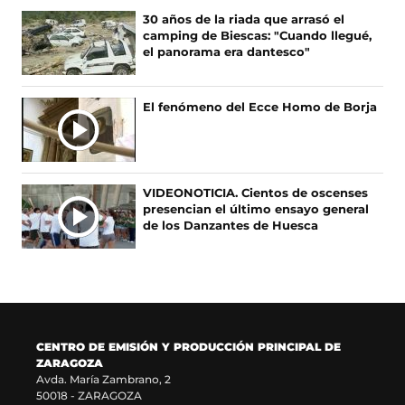
o
b
g
k
30 años de la riada que arrasó el
o
r
r
(
camping de Biescas: "Cuando llegué,
k
e
a
s
el panorama era dantesco"
(
e
m
e
s
n
(
a
e
u
s
b
El fenómeno del Ecce Homo de Borja
a
n
e
r
b
a
a
e
r
n
b
e
e
u
r
n
e
e
e
u
VIDEONOTICIA. Cientos de oscenses
n
v
e
n
presencian el último ensayo general
u
a
n
a
de los Danzantes de Huesca
n
v
u
n
a
e
n
u
n
n
a
e
u
t
n
v
e
a
u
a
v
n
e
v
a
a
v
e
CENTRO DE EMISIÓN Y PRODUCCIÓN PRINCIPAL DE
v
)
a
n
ZARAGOZA
e
v
t
Avda. María Zambrano, 2
n
e
a
50018 - ZARAGOZA