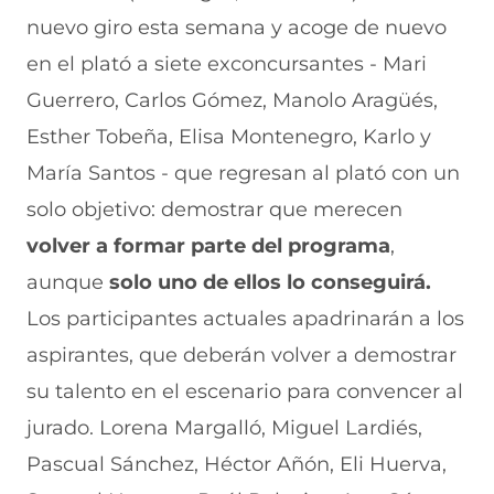
c
h
(
e
m
nuevo giro esta semana y acoge de nuevo
e
a
s
l
a
b
t
e
e
i
en el plató a siete exconcursantes - Mari
o
s
a
g
l
Guerrero, Carlos Gómez, Manolo Aragüés,
o
A
b
r
(
k
p
r
a
s
Esther Tobeña, Elisa Montenegro, Karlo y
(
p
e
m
e
s
(
e
(
a
María Santos - que regresan al plató con un
e
s
n
s
b
a
e
u
e
r
solo objetivo: demostrar que merecen
b
a
n
a
e
volver a formar parte del programa
,
r
b
a
b
e
e
r
n
r
n
aunque
solo uno de ellos lo conseguirá.
e
e
u
e
u
n
e
e
e
n
Los participantes actuales apadrinarán a los
u
n
v
n
a
n
u
a
u
n
aspirantes, que deberán volver a demostrar
a
n
v
n
u
su talento en el escenario para convencer al
n
a
e
a
e
u
n
n
n
v
jurado. Lorena Margalló, Miguel Lardiés,
e
u
t
u
a
v
e
a
e
v
Pascual Sánchez, Héctor Añón, Eli Huerva,
a
v
n
v
e