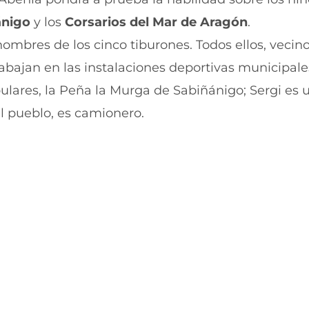
t
t
i
i
ánigo
y los
Corsarios del Mar de Aragón
.
r
r
s nombres de los cinco tiburones. Todos ellos, veci
e
p
n
o
rabajan en las instalaciones deportivas municipale
F
r
a
W
ulares, la Peña la Murga de Sabiñánigo; Sergi es 
c
h
e
a
l pueblo, es camionero.
b
t
o
s
o
A
k
p
(
p
s
(
e
s
a
e
b
a
r
b
e
r
e
e
n
e
u
n
n
u