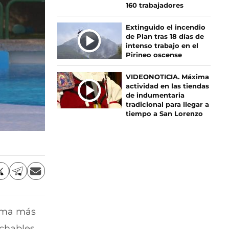
160 trabajadores
Extinguido el incendio
de Plan tras 18 días de
intenso trabajo en el
Pirineo oscense
VIDEONOTICIA. Máxima
actividad en las tiendas
de indumentaria
tradicional para llegar a
tiempo a San Lorenzo
C
C
C
o
o
o
m
m
m
p
p
p
rama más
a
a
a
r
r
r
nchables