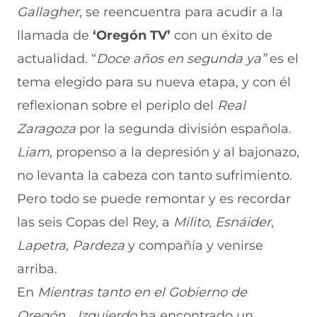
Gallagher
, se reencuentra para acudir a la
n
o
o
o
o
F
r
r
r
r
llamada de
‘Oregón TV’
con un éxito de
a
W
X
T
E
c
h
(
e
m
actualidad. “
Doce años en segunda ya”
es el
e
a
s
l
a
b
t
e
e
i
tema elegido para su nueva etapa, y con él
o
s
a
g
l
reflexionan sobre el periplo del
Real
o
A
b
r
(
k
p
r
a
s
Zaragoza
por la segunda división española.
(
p
e
m
e
s
(
e
(
a
Liam
, propenso a la depresión y al bajonazo,
e
s
n
s
b
a
e
u
e
r
no levanta la cabeza con tanto sufrimiento.
b
a
n
a
e
Pero todo se puede remontar y es recordar
r
b
a
b
e
e
r
n
r
n
las seis Copas del Rey, a
Milito
,
Esnáider
,
e
e
u
e
u
n
e
e
e
n
Lapetra
,
Pardeza
y compañía y venirse
u
n
v
n
a
n
u
a
u
n
arriba.
a
n
v
n
u
En
Mientras tanto en el Gobierno de
n
a
e
a
e
u
n
n
n
v
Oregón..
.
Izquierdo
ha encontrado un