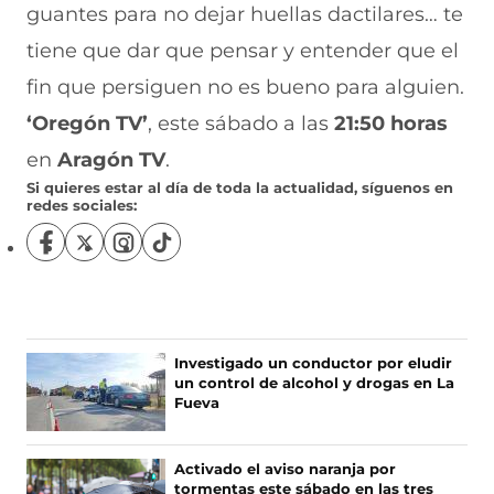
guantes para no dejar huellas dactilares… te
tiene que dar que pensar y entender que el
fin que persiguen no es bueno para alguien.
‘Oregón TV’
, este sábado a las
21:50 horas
en
Aragón TV
.
Si quieres estar al día de toda la actualidad, síguenos en
redes sociales:
S
S
S
S
í
í
í
í
g
g
g
g
u
u
u
u
e
e
e
e
n
n
n
n
Investigado un conductor por eludir
o
o
o
o
un control de alcohol y drogas en La
s
s
s
s
Fueva
e
e
e
e
n
n
n
n
F
X
I
T
Activado el aviso naranja por
a
(
n
i
tormentas este sábado en las tres