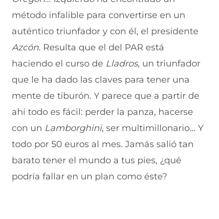
e
u
t
u
a
v
e
a
e
v
método infalible para convertirse en un
a
v
n
v
e
auténtico triunfador y con él, el presidente
v
a
a
a
n
e
v
)
v
t
Azcón
. Resulta que el del PAR está
n
e
e
a
t
n
n
n
haciendo el curso de
Lladros
, un triunfador
a
t
t
a
n
a
a
)
que le ha dado las claves para tener una
a
n
n
mente de tiburón. Y parece que a partir de
)
a
a
)
)
ahí todo es fácil: perder la panza, hacerse
con un
Lamborghini
, ser multimillonario… Y
todo por 50 euros al mes. Jamás salió tan
barato tener el mundo a tus pies, ¿qué
podría fallar en un plan como éste?