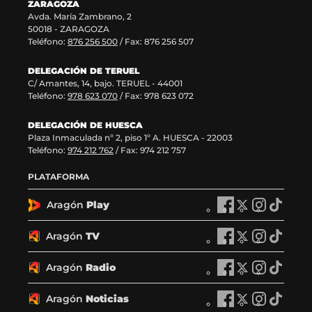
ZARAGOZA
e
v
t
Avda. María Zambrano, 2
n
e
a
50018 - ZARAGOZA
t
n
n
Teléfono:
876 256 500
/ Fax: 876 256 507
a
t
a
n
a
)
DELEGACIÓN DE TERUEL
a
n
C/ Amantes, 14, bajo. TERUEL - 44001
)
a
Teléfono:
978 623 070
/ Fax: 978 623 072
)
DELEGACIÓN DE HUESCA
Plaza Inmaculada nº 2, piso 1º A. HUESCA - 22003
Teléfono:
974 212 762
/ Fax: 974 212 757
PLATAFORMA
Aragón
Play
A
A
A
A
r
r
r
r
a
a
a
a
Aragón
TV
A
A
A
A
g
g
g
g
r
r
r
r
ó
ó
ó
ó
a
a
a
a
Aragón
Radio
n
A
n
A
n
A
n
A
g
g
g
g
P
r
P
r
P
r
P
r
ó
ó
ó
ó
l
a
l
a
l
a
l
a
Aragón
Noticias
n
A
n
A
n
A
n
A
a
g
a
g
a
g
a
g