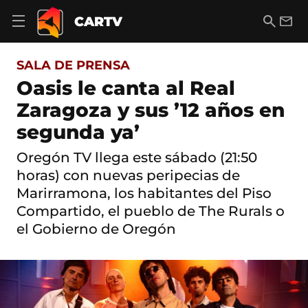
S
a
B
E
CARTV
A
l
u
m
b
t
s
a
r
o
c
i
i
SALA DE PRENSA
a
a
l
r
c
r
Oasis le canta al Real
m
o
e
Zaragoza y sus ’12 años en
n
n
t
ú
segunda ya’
e
d
n
e
i
Oregón TV llega este sábado (21:50
n
d
horas) con nuevas peripecias de
a
o
v
Marirramona, los habitantes del Piso
e
Compartido, el pueblo de The Rurals o
g
a
el Gobierno de Oregón
c
i
ó
n