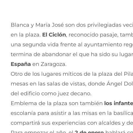
Blanca y María José son dos privilegiadas vec
en la plaza.
El Ciclón
, reconocido pasaje, tam
una segunda vida frente al ayuntamiento regen
termina de abandonar el que ha sido su lugar
España
en Zaragoza.
Otro de los lugares míticos de la plaza del Pil
mesas en las salas de vistas, donde Ángel Dol
del edificio como juez decano.
Emblema de la plaza son también
los infante
escolanía para asistir a las misas en la basílic
compartirá sus experiencias con alcaldes y de
Para empezar el año, el
2 de enero
hablará co