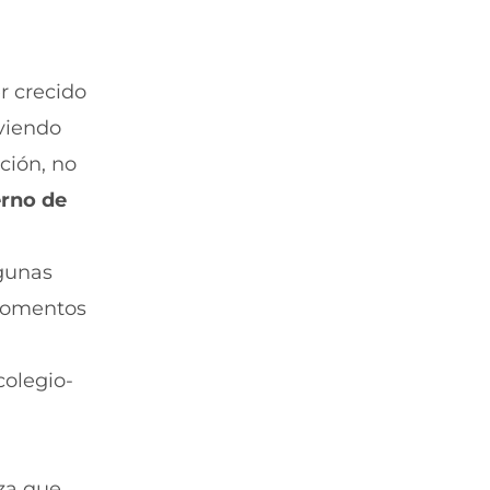
r crecido
iviendo
ción, no
erno de
lgunas
 momentos
colegio-
aza que