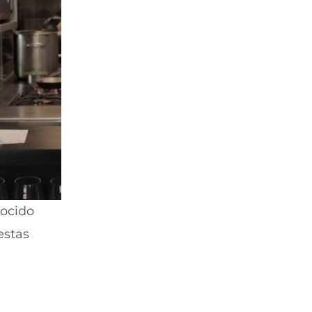
nocido
estas