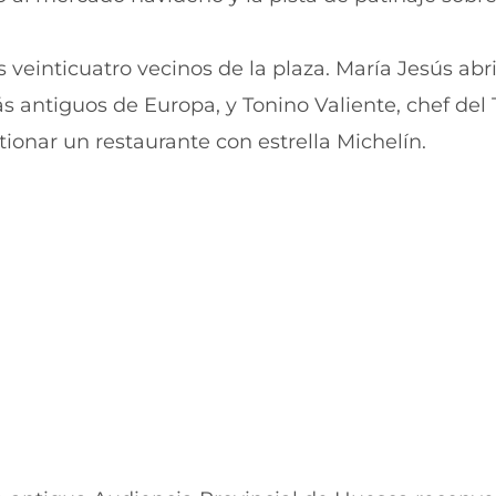
r
r
e
p
n
o
veinticuatro vecinos de la plaza. María Jesús abri
F
r
a
W
s antiguos de Europa, y Tonino Valiente, chef del 
c
h
e
a
ionar un restaurante con estrella Michelín.
b
t
o
s
o
A
k
p
(
p
s
(
e
s
a
e
b
a
r
b
e
r
e
e
n
e
u
n
n
u
a
n
n
a