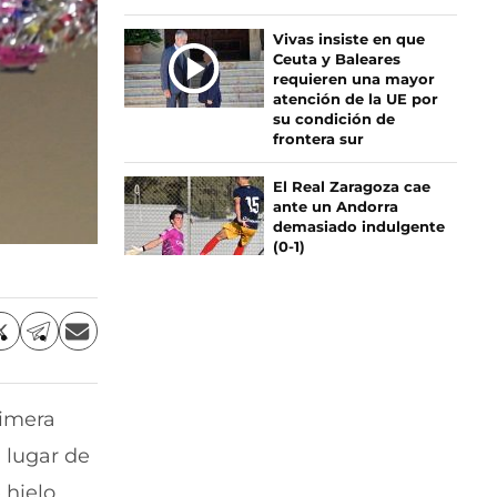
Vivas insiste en que
Ceuta y Baleares
requieren una mayor
atención de la UE por
su condición de
frontera sur
El Real Zaragoza cae
ante un Andorra
demasiado indulgente
(0-1)
C
C
C
o
o
o
m
m
m
p
p
p
rimera
a
a
a
r
r
r
 lugar de
t
t
t
i
i
i
 hielo,