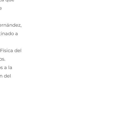
e
rnández,
tinado a
Física del
os.
s a la
n del