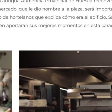
a antigua Audiencia Provincial de Huesca reconve
u
n
mercado, que le dio nombre a la plaza, será import
e
u
v
e
 de hortelanos que explica cómo era el edificio. S
a
v
v
a
bién aportarán sus mejores momentos en esta carac
e
v
n
e
t
n
a
t
n
a
a
n
)
a
)