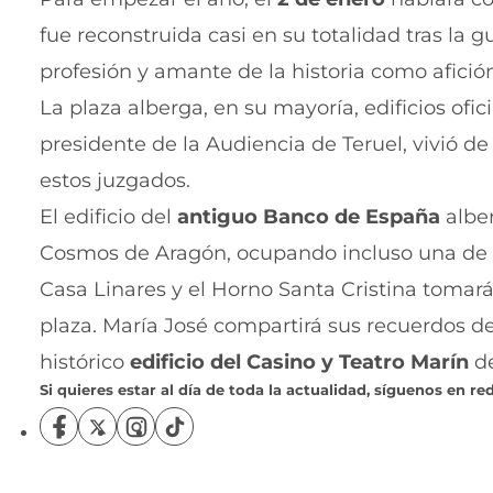
fue reconstruida casi en su totalidad tras la 
profesión y amante de la historia como afició
La plaza alberga, en su mayoría, edificios ofi
presidente de la Audiencia de Teruel, vivió de
estos juzgados.
El edificio del
antiguo
Banco de España
alber
Cosmos de Aragón, ocupando incluso una de l
Casa Linares y el Horno Santa Cristina toma
plaza. María José compartirá sus recuerdos de
histórico
edificio del Casino y Teatro Marín
de
Si quieres estar al día de toda la actualidad, síguenos en red
S
S
S
S
í
í
í
í
g
g
g
g