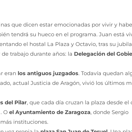
inas que dicen estar emocionadas por vivir y habe
bién tendrá su hueco en el programa. Juan está v
tando el hostal La Plaza y Octavio, tras su jubila
 de trabajo durante años: la
Delegación del Gobi
ar eran
los antiguos juzgados
. Todavía quedan a
ado, actual Justicia de Aragón, vivió los últimos
s del Pilar
, que cada día cruzan la plaza desde el 
a. O
el Ayuntamiento de Zaragoza
, donde Sergio
más instituciones.
n voz propia la
plaza San Juan de Teruel
. Una pl