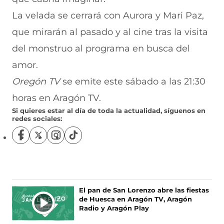
La velada se cerrará con Aurora y Mari Paz,
que mirarán al pasado y al cine tras la visita
del monstruo al programa en busca del
amor.
Oregón TV
se emite este sábado a las 21:30
horas en Aragón TV.
Si quieres estar al día de toda la actualidad, síguenos en
redes sociales:
S
S
S
S
í
í
í
í
g
g
g
g
u
u
u
u
e
e
e
e
n
n
n
n
El pan de San Lorenzo abre las fiestas
o
o
o
o
de Huesca en Aragón TV, Aragón
s
s
s
s
Radio y Aragón Play
e
e
e
e