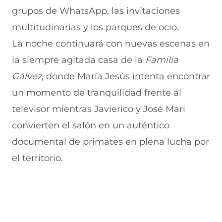
n
e
e
e
n
grupos de WhatsApp, las invitaciones
u
n
v
n
a
n
u
a
u
n
multitudinarias y los parques de ocio.
a
n
v
n
u
La noche continuará con nuevas escenas en
n
a
e
a
e
u
n
n
n
v
la siempre agitada casa de la
Familia
e
u
t
u
a
v
e
a
e
v
Gálvez
, donde María Jesús intenta encontrar
a
v
n
v
e
un momento de tranquilidad frente al
v
a
a
a
n
e
v
)
v
t
televisor mientras Javierico y José Mari
n
e
e
a
t
n
n
n
convierten el salón en un auténtico
a
t
t
a
n
a
a
)
documental de primates en plena lucha por
a
n
n
el territorio.
)
a
a
)
)