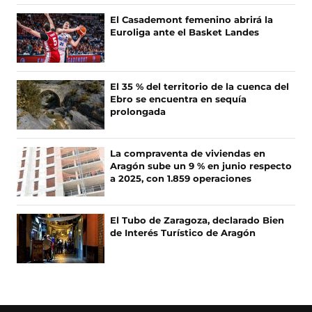
n
n
n
n
F
X
I
T
El Casademont femenino abrirá la
a
(
n
i
Euroliga ante el Basket Landes
c
s
s
k
e
e
t
T
b
a
a
o
o
b
g
k
El 35 % del territorio de la cuenca del
o
r
r
(
Ebro se encuentra en sequía
k
e
a
s
prolongada
(
e
m
e
s
n
(
a
e
u
s
b
La compraventa de viviendas en
a
n
e
r
Aragón sube un 9 % en junio respecto
b
a
a
e
a 2025, con 1.859 operaciones
r
n
b
e
e
u
r
n
e
e
e
u
El Tubo de Zaragoza, declarado Bien
n
v
e
n
de Interés Turístico de Aragón
u
a
n
a
n
v
u
n
a
e
n
u
n
n
a
e
u
t
n
v
e
a
u
a