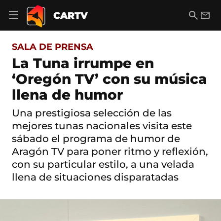
S
a
B
E
CARTV
A
l
u
m
b
t
s
a
r
o
c
i
i
SALA DE PRENSA
a
a
l
r
c
r
La Tuna irrumpe en
m
o
e
‘Oregón TV’ con su música
n
n
t
ú
llena de humor
e
d
n
e
i
Una prestigiosa selección de las
n
d
mejores tunas nacionales visita este
a
o
v
sábado el programa de humor de
e
Aragón TV para poner ritmo y reflexión,
g
a
con su particular estilo, a una velada
c
llena de situaciones disparatadas
i
ó
n