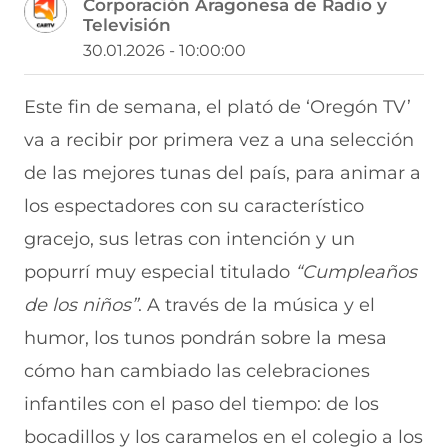
Corporación Aragonesa de Radio y
p
p
p
p
p
Televisión
a
a
a
a
a
r
r
r
r
r
30.01.2026 - 10:00:00
t
t
t
t
t
i
i
i
i
i
r
r
r
r
r
Este fin de semana, el plató de ‘Oregón TV’
e
p
p
p
p
va a recibir por primera vez a una selección
n
o
o
o
o
F
r
r
r
r
de las mejores tunas del país, para animar a
a
W
X
T
E
c
h
(
e
m
los espectadores con su característico
e
a
s
l
a
b
t
e
e
i
gracejo, sus letras con intención y un
o
s
a
g
l
popurrí muy especial titulado
“Cumpleaños
o
A
b
r
(
k
p
r
a
s
de los niños”
. A través de la música y el
(
p
e
m
e
s
(
e
(
a
humor, los tunos pondrán sobre la mesa
e
s
n
s
b
a
e
u
e
r
cómo han cambiado las celebraciones
b
a
n
a
e
infantiles con el paso del tiempo: de los
r
b
a
b
e
e
r
n
r
n
bocadillos y los caramelos en el colegio a los
e
e
u
e
u