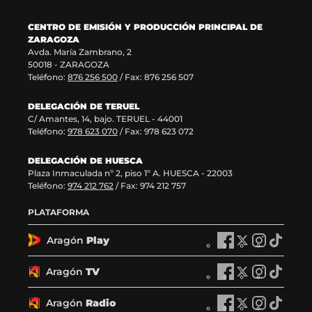
v
n
e
v
a
a
v
e
CENTRO DE EMISIÓN Y PRODUCCIÓN PRINCIPAL DE
v
)
a
n
ZARAGOZA
e
v
t
Avda. María Zambrano, 2
n
e
a
50018 - ZARAGOZA
t
n
n
Teléfono:
876 256 500
/ Fax: 876 256 507
a
t
a
n
a
)
DELEGACIÓN DE TERUEL
a
n
C/ Amantes, 14, bajo. TERUEL - 44001
)
a
Teléfono:
978 623 070
/ Fax: 978 623 072
)
DELEGACIÓN DE HUESCA
Plaza Inmaculada nº 2, piso 1º A. HUESCA - 22003
Teléfono:
974 212 762
/ Fax: 974 212 757
PLATAFORMA
Aragón
Play
A
A
A
A
r
r
r
r
a
a
a
a
Aragón
TV
A
A
A
A
g
g
g
g
r
r
r
r
ó
ó
ó
ó
a
a
a
a
Aragón
Radio
n
A
n
A
n
A
n
A