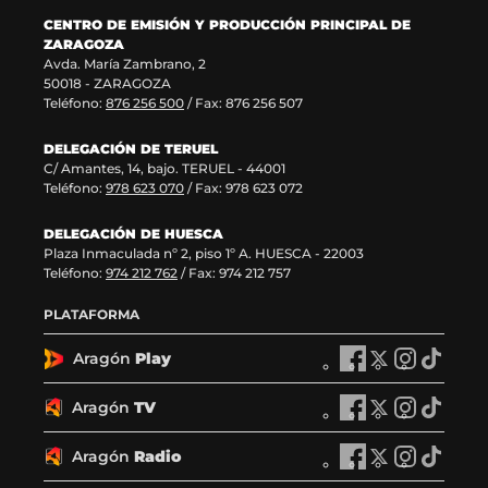
n
a
a
v
e
CENTRO DE EMISIÓN Y PRODUCCIÓN PRINCIPAL DE
v
)
a
n
a
ZARAGOZA
e
v
t
Avda. María Zambrano, 2
n
e
a
)
50018 - ZARAGOZA
t
n
n
Teléfono:
876 256 500
/ Fax: 876 256 507
a
t
a
n
a
)
DELEGACIÓN DE TERUEL
a
n
C/ Amantes, 14, bajo. TERUEL - 44001
)
a
Teléfono:
978 623 070
/ Fax: 978 623 072
)
DELEGACIÓN DE HUESCA
Plaza Inmaculada nº 2, piso 1º A. HUESCA - 22003
Teléfono:
974 212 762
/ Fax: 974 212 757
PLATAFORMA
Aragón
Play
A
A
A
A
r
r
r
r
a
a
a
a
Aragón
TV
A
A
A
A
g
g
g
g
r
r
r
r
ó
ó
ó
ó
a
a
a
a
Aragón
Radio
n
A
n
A
n
A
n
A
g
g
g
g
P
r
P
r
P
r
P
r