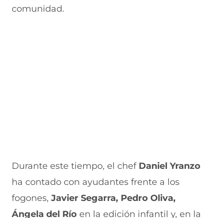
u
n
n
n
v
comunidad.
e
u
t
u
a
v
e
a
e
v
a
v
n
v
e
v
a
a
a
n
e
v
)
v
t
n
e
e
a
t
n
n
n
a
t
t
a
n
a
a
)
a
n
n
)
a
a
)
)
Durante este tiempo, el chef
Daniel Yranzo
ha contado con ayudantes frente a los
fogones,
Javier Segarra, Pedro Oliva,
Ángela del Río
en la edición infantil y, en la