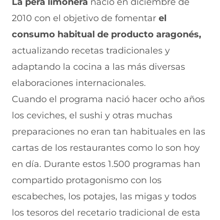
La pera limonera
nació
en diciembre de
e
p
p
p
p
2010 con el objetivo de fomentar
el
n
o
o
o
o
F
r
r
r
r
consumo habitual de producto aragonés,
a
W
X
T
E
c
h
(
e
m
actualizando recetas tradicionales y
e
a
s
l
a
b
t
e
e
i
adaptando la cocina a las más diversas
o
s
a
g
l
elaboraciones internacionales.
o
A
b
r
(
k
p
r
a
s
Cuando el programa nació hacer ocho años
(
p
e
m
e
s
(
e
(
a
los ceviches, el sushi y otras muchas
e
s
n
s
b
a
e
u
e
r
preparaciones no eran tan habituales en las
b
a
n
a
e
cartas de los restaurantes como lo son hoy
r
b
a
b
e
e
r
n
r
n
en día. Durante estos 1.500 programas han
e
e
u
e
u
n
e
e
e
n
compartido protagonismo con los
u
n
v
n
a
n
u
a
u
n
escabeches, los potajes, las migas y todos
a
n
v
n
u
los tesoros del recetario tradicional de esta
n
a
e
a
e