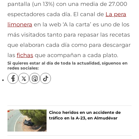
pantalla (un 13%) con una media de 27.000
espectadores cada día. El canal de
La pera
(
limonera
en la web ‘A la carta’ es uno de los
s
más visitados tanto para repasar las recetas
e
que elaboran cada día como para descargar
a
(
las
fichas
que acompañan a cada plato.
Si quieres estar al día de toda la actualidad, síguenos en
b
s
redes sociales:
r
e
S
S
S
S
e
a
í
í
í
í
g
g
g
g
e
b
u
u
u
u
e
e
e
e
n
r
n
n
n
n
Cinco heridos en un accidente de
u
e
o
o
o
o
tráfico en la A-23, en Almudévar
s
s
s
s
n
e
e
e
e
e
n
n
n
n
a
n