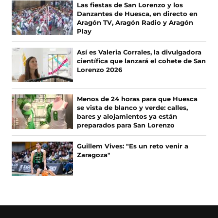
F
X
I
T
Las fiestas de San Lorenzo y los
a
(
n
i
n
u
Danzantes de Huesca, en directo en
c
s
s
k
Aragón TV, Aragón Radio y Aragón
u
n
e
e
t
T
Play
b
a
a
o
e
a
o
b
g
k
Así es Valeria Corrales, la divulgadora
o
r
r
(
v
n
científica que lanzará el cohete de San
k
e
a
s
Lorenzo 2026
(
e
m
e
a
u
s
n
(
a
v
e
e
u
s
b
Menos de 24 horas para que Huesca
a
n
e
r
e
v
se vista de blanco y verde: calles,
b
a
a
e
bares y alojamientos ya están
r
n
b
e
n
a
preparados para San Lorenzo
e
u
r
n
e
e
e
u
t
v
Guillem Vives: "Es un reto venir a
n
v
e
n
Zaragoza"
a
e
u
a
n
a
n
v
u
n
n
n
a
e
n
u
n
n
a
e
a
t
u
t
n
v
e
a
)
a
u
a
v
n
e
v