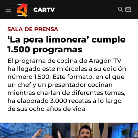
S
a
B
E
CARTV
A
l
u
m
b
t
s
a
r
o
c
i
i
SALA DE PRENSA
a
a
l
r
c
r
‘La pera limonera’ cumple
m
o
e
1.500 programas
n
n
t
ú
e
El programa de cocina de Aragón TV
d
n
e
ha llegado este miércoles a su edición
i
n
d
número 1.500. Este formato, en el que
a
o
un chef y un presentador cocinan
v
e
mientras charlan de diferentes temas,
g
ha elaborado 3.000 recetas a lo largo
a
c
de sus ocho años de vida
i
ó
n