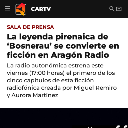
S
a
B
E
CARTV
A
l
u
m
b
t
s
a
r
o
c
i
i
SALA DE PRENSA
a
a
l
r
c
r
La leyenda pirenaica de
m
o
e
‘Bosnerau’ se convierte en
n
n
t
ú
ficción en Aragón Radio
e
d
n
e
i
La radio autonómica estrena este
n
d
viernes (17:00 horas) el primero de los
a
o
v
cinco capítulos de esta ficción
e
radiofónica creada por Miguel Remiro
g
a
y Aurora Martínez
c
i
ó
n