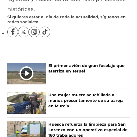
históricas.
Si quieres estar al día de toda la actualidad, síguenos en
redes sociales:
S
S
S
S
í
í
í
í
g
g
g
g
u
u
u
u
e
e
e
e
n
n
n
n
El primer avión de gran fuselaje que
o
o
o
o
aterriza en Teruel
s
s
s
s
e
e
e
e
n
n
n
n
F
X
I
T
Una mujer muere acuchillada a
a
(
n
i
manos presuntamente de su pareja
c
s
s
k
en Murcia
e
e
t
T
b
a
a
o
o
b
g
k
Huesca refuerza la limpieza para San
o
r
r
(
Lorenzo con un operativo especial de
k
e
a
s
160 trabajadores