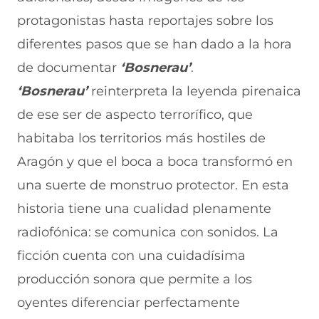
u
n
v
n
a
n
u
a
u
n
protagonistas hasta reportajes sobre los
a
n
v
n
u
diferentes pasos que se han dado a la hora
n
a
e
a
e
u
n
n
n
v
de documentar
‘Bosnerau’
.
e
u
t
u
a
v
e
a
e
v
‘Bosnerau’
reinterpreta la leyenda pirenaica
a
v
n
v
e
de ese ser de aspecto terrorífico, que
v
a
a
a
n
e
v
)
v
t
habitaba los territorios más hostiles de
n
e
e
a
t
n
n
n
Aragón y que el boca a boca transformó en
a
t
t
a
n
a
a
)
una suerte de monstruo protector. En esta
a
n
n
historia tiene una cualidad plenamente
)
a
a
)
)
radiofónica: se comunica con sonidos. La
ficción cuenta con una cuidadísima
producción sonora que permite a los
oyentes diferenciar perfectamente