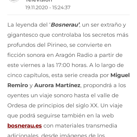
r
r
r
r
r
19.11.2020 - 15:24:37
t
t
t
t
t
i
i
i
i
i
r
r
r
r
r
La leyenda del ‘
Bosnerau’
, un ser extraño y
e
p
p
p
p
gigantesco que controlaba los secretos más
n
o
o
o
o
F
r
r
r
r
profundos del Pirineo, se convierte en
a
W
X
T
E
c
h
(
e
m
ficción sonora en Aragón Radio a partir de
e
a
s
l
a
b
t
e
e
i
este viernes a las 17:00 horas. A lo largo de
o
s
a
g
l
cinco capítulos, esta serie creada por
Miguel
o
A
b
r
(
k
p
r
a
s
Remiro
y
Aurora Martínez
, propondrá a los
(
p
e
m
e
s
(
e
(
a
oyentes un viaje sonoro hasta el valle de
e
s
n
s
b
a
e
u
e
r
Ordesa de principios del siglo XX. Un viaje
b
a
n
a
e
que podrá seguirse también en la web
r
b
a
b
e
e
r
n
r
n
bosnerau.es
con materiales transmedia
e
e
u
e
u
n
e
e
e
n
adicionales, desde imágenes de los