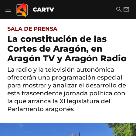
S
a
B
E
CARTV
A
l
u
m
b
t
s
a
r
o
c
i
i
SALA DE PRENSA
a
a
l
r
c
r
La constitución de las
m
o
e
Cortes de Aragón, en
n
n
t
ú
Aragón TV y Aragón Radio
e
d
n
e
i
La radio y la televisión autonómica
n
d
ofrecerán una programación especial
a
o
v
para mostrar y analizar el desarrollo de
e
esta trascendente jornada política con
g
a
la que arranca la XI legislatura del
c
Parlamento aragonés
i
ó
n