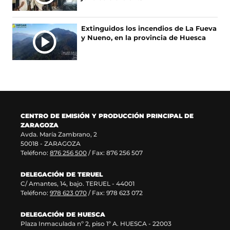
r
n
b
e
e
u
r
n
e
e
e
u
Extinguidos los incendios de La Fueva
n
v
e
n
y Nueno, en la provincia de Huesca
u
a
n
a
n
v
u
n
a
e
n
u
n
n
a
e
u
t
n
v
e
a
u
a
v
n
e
v
a
a
v
e
CENTRO DE EMISIÓN Y PRODUCCIÓN PRINCIPAL DE
v
)
a
n
ZARAGOZA
e
v
t
Avda. María Zambrano, 2
n
e
a
50018 - ZARAGOZA
t
n
n
Teléfono:
876 256 500
/ Fax: 876 256 507
a
t
a
n
a
)
DELEGACIÓN DE TERUEL
a
n
C/ Amantes, 14, bajo. TERUEL - 44001
)
a
Teléfono:
978 623 070
/ Fax: 978 623 072
)
DELEGACIÓN DE HUESCA
Plaza Inmaculada nº 2, piso 1º A. HUESCA - 22003