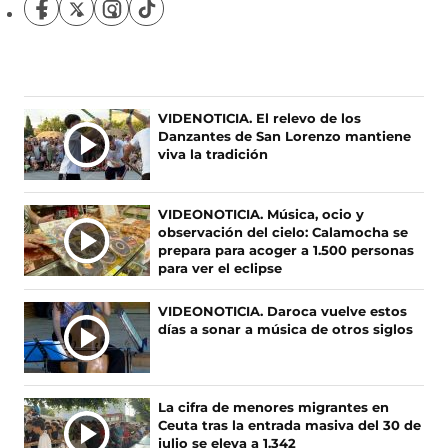
S
S
S
S
í
í
í
í
g
g
g
g
u
u
u
u
e
e
e
e
n
n
n
n
VIDENOTICIA. El relevo de los
o
o
o
o
Danzantes de San Lorenzo mantiene
s
s
s
s
viva la tradición
e
e
e
e
n
n
n
n
F
X
I
T
VIDEONOTICIA. Música, ocio y
a
(
n
i
observación del cielo: Calamocha se
c
s
s
k
prepara para acoger a 1.500 personas
e
e
t
T
para ver el eclipse
b
a
a
o
o
b
g
k
VIDEONOTICIA. Daroca vuelve estos
o
r
r
(
días a sonar a música de otros siglos
k
e
a
s
(
e
m
e
s
n
(
a
e
u
s
b
La cifra de menores migrantes en
a
n
e
r
Ceuta tras la entrada masiva del 30 de
b
a
a
e
julio se eleva a 1.342