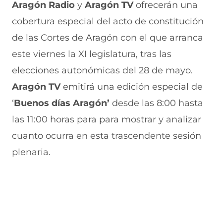
r
r
r
r
r
Aragón Radio
y
Aragón TV
ofrecerán una
e
p
p
p
p
cobertura especial del acto de constitución
n
o
o
o
o
F
r
r
r
r
de las Cortes de Aragón con el que arranca
a
W
X
T
E
c
h
(
e
m
este viernes la XI legislatura, tras las
e
a
s
l
a
b
t
e
e
i
elecciones autonómicas del 28 de mayo.
o
s
a
g
l
Aragón TV
emitirá una edición especial de
o
A
b
r
(
k
p
r
a
s
‘
Buenos días Aragón’
desde las 8:00 hasta
(
p
e
m
e
s
(
e
(
a
las 11:00 horas para para mostrar y analizar
e
s
n
s
b
a
e
u
e
r
cuanto ocurra en esta trascendente sesión
b
a
n
a
e
plenaria.
r
b
a
b
e
e
r
n
r
n
e
e
u
e
u
n
e
e
e
n
u
n
v
n
a
n
u
a
u
n
a
n
v
n
u
n
a
e
a
e