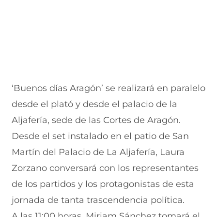
u
n
n
n
v
e
u
t
u
a
v
e
a
e
v
a
v
n
v
e
v
a
a
a
n
e
v
)
v
t
n
e
e
a
t
n
n
n
a
t
t
a
‘Buenos días Aragón’ se realizará en paralelo
n
a
a
)
a
n
n
desde el plató y desde el palacio de la
)
a
a
)
)
Aljafería, sede de las Cortes de Aragón.
Desde el set instalado en el patio de San
Martín del Palacio de La Aljafería, Laura
Zorzano conversará con los representantes
de los partidos y los protagonistas de esta
jornada de tanta trascendencia política.
A las 11:00 horas, Miriam Sánchez tomará el