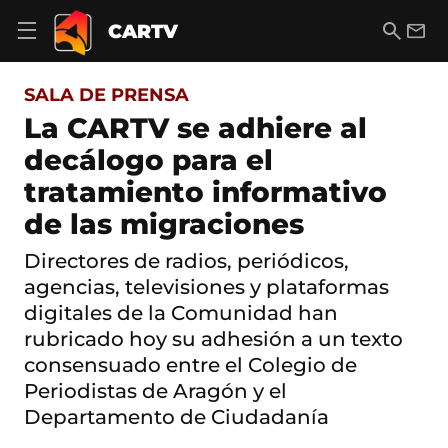
S
a
B
E
CARTV
A
l
u
m
b
t
s
a
r
o
c
i
i
SALA DE PRENSA
a
a
l
r
c
r
La CARTV se adhiere al
m
o
e
decálogo para el
n
n
t
ú
tratamiento informativo
e
d
n
de las migraciones
e
i
n
d
a
Directores de radios, periódicos,
o
v
agencias, televisiones y plataformas
e
g
digitales de la Comunidad han
a
rubricado hoy su adhesión a un texto
c
consensuado entre el Colegio de
i
ó
Periodistas de Aragón y el
n
Departamento de Ciudadanía