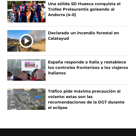
F
X
I
T
Una sólida SD Huesca conquista el
a
(
n
i
Trofeo Prelaurentis goleando al
c
s
s
k
Andorra (4-0)
e
e
t
T
b
a
a
o
o
b
g
k
Declarado un incendio forestal en
o
r
r
(
Calatayud
k
e
a
s
(
e
m
e
s
n
(
a
e
u
s
b
España responde a Italia y restablece
a
n
e
r
los controles fronterizos a los viajeros
b
a
a
e
italianos
r
n
b
e
e
u
r
n
e
e
e
u
Tráfico pide máxima precaución al
n
v
e
n
volante: estas son las
u
a
n
a
recomendaciones de la DGT durante
n
v
u
n
el eclipse
a
e
n
u
n
n
a
e
u
t
n
v
e
a
u
a
v
n
e
v