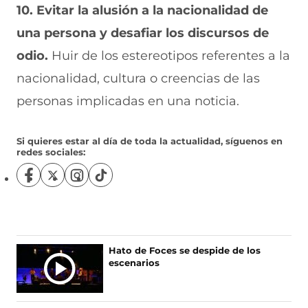
10. Evitar la alusión a la nacionalidad de
una persona y desafiar los discursos de
odio.
Huir de los estereotipos referentes a la
nacionalidad, cultura o creencias de las
personas implicadas en una noticia.
Si quieres estar al día de toda la actualidad, síguenos en
redes sociales:
S
S
S
S
í
í
í
í
g
g
g
g
u
u
u
u
e
e
e
e
n
n
n
n
Hato de Foces se despide de los
o
o
o
o
escenarios
s
s
s
s
e
e
e
e
n
n
n
n