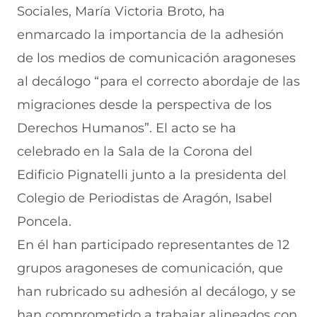
n
u
a
u
n
Sociales, María Victoria Broto, ha
a
n
v
n
u
enmarcado la importancia de la adhesión
n
a
e
a
e
u
n
n
n
v
de los medios de comunicación aragoneses
e
u
t
u
a
v
e
a
e
v
al decálogo “para el correcto abordaje de las
a
v
n
v
e
migraciones desde la perspectiva de los
v
a
a
a
n
e
v
)
v
t
Derechos Humanos”. El acto se ha
n
e
e
a
t
n
n
n
celebrado en la Sala de la Corona del
a
t
t
a
n
a
a
)
Edificio Pignatelli junto a la presidenta del
a
n
n
Colegio de Periodistas de Aragón, Isabel
)
a
a
)
)
Poncela.
En él han participado representantes de 12
grupos aragoneses de comunicación, que
han rubricado su adhesión al decálogo, y se
han comprometido a trabajar alineados con