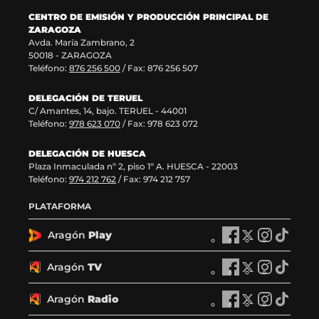
a
a
v
e
CENTRO DE EMISIÓN Y PRODUCCIÓN PRINCIPAL DE
v
)
a
n
ZARAGOZA
e
v
t
Avda. María Zambrano, 2
n
e
a
50018 - ZARAGOZA
t
n
n
Teléfono:
876 256 500
/ Fax: 876 256 507
a
t
a
n
a
)
DELEGACIÓN DE TERUEL
a
n
C/ Amantes, 14, bajo. TERUEL - 44001
)
a
Teléfono:
978 623 070
/ Fax: 978 623 072
)
DELEGACIÓN DE HUESCA
Plaza Inmaculada nº 2, piso 1º A. HUESCA - 22003
Teléfono:
974 212 762
/ Fax: 974 212 757
PLATAFORMA
Aragón
Play
A
A
A
A
r
r
r
r
a
a
a
a
Aragón
TV
A
A
A
A
g
g
g
g
r
r
r
r
ó
ó
ó
ó
a
a
a
a
Aragón
Radio
n
A
n
A
n
A
n
A
g
g
g
g
P
r
P
r
P
r
P
r