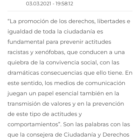
r
r
r
r
r
03.03.2021 - 19:58:12
t
t
t
t
t
i
i
i
i
i
r
r
r
r
r
“La promoción de los derechos, libertades e
e
p
p
p
p
igualdad de toda la ciudadanía es
n
o
o
o
o
F
r
r
r
r
fundamental para prevenir actitudes
a
W
X
T
E
c
h
(
e
m
racistas y xenófobas, que conducen a una
e
a
s
l
a
b
t
e
e
i
quiebra de la convivencia social, con las
o
s
a
g
l
dramáticas consecuencias que ello tiene. En
o
A
b
r
(
k
p
r
a
s
este sentido, los medios de comunicación
(
p
e
m
e
s
(
e
(
a
juegan un papel esencial también en la
e
s
n
s
b
a
e
u
e
r
transmisión de valores y en la prevención
b
a
n
a
e
de este tipo de actitudes y
r
b
a
b
e
e
r
n
r
n
comportamientos”. Son las palabras con las
e
e
u
e
u
n
e
e
e
n
que la consejera de Ciudadanía y Derechos
u
n
v
n
a