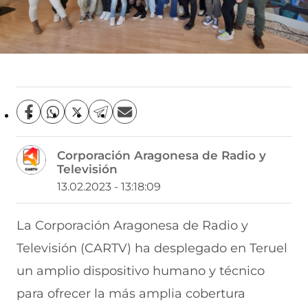
C
C
C
C
C
o
o
o
o
o
m
m
m
m
m
Corporación Aragonesa de Radio y
p
p
p
p
p
Televisión
a
a
a
a
a
r
r
r
r
r
13.02.2023 - 13:18:09
t
t
t
t
t
i
i
i
i
i
r
r
r
r
r
La Corporación Aragonesa de Radio y
e
p
p
p
p
Televisión (CARTV) ha desplegado en Teruel
n
o
o
o
o
F
r
r
r
r
un amplio dispositivo humano y técnico
a
W
X
T
E
c
h
(
e
m
para ofrecer la más amplia cobertura
e
a
s
l
a