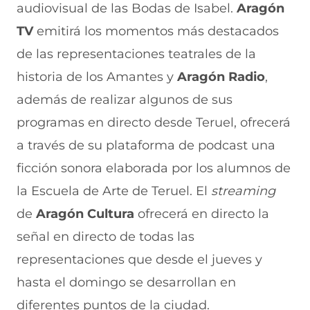
b
t
e
e
i
audiovisual de las Bodas de Isabel.
Aragón
o
s
a
g
l
TV
emitirá los momentos más destacados
o
A
b
r
(
k
p
r
a
s
de las representaciones teatrales de la
(
p
e
m
e
s
(
e
(
a
historia de los Amantes y
Aragón Radio
,
e
s
n
s
b
a
e
u
e
r
además de realizar algunos de sus
b
a
n
a
e
programas en directo desde Teruel, ofrecerá
r
b
a
b
e
e
r
n
r
n
a través de su plataforma de podcast una
e
e
u
e
u
n
e
e
e
n
ficción sonora elaborada por los alumnos de
u
n
v
n
a
n
u
a
u
n
la Escuela de Arte de Teruel. El
streaming
a
n
v
n
u
de
Aragón Cultura
ofrecerá en directo la
n
a
e
a
e
u
n
n
n
v
señal en directo de todas las
e
u
t
u
a
v
e
a
e
v
representaciones que desde el jueves y
a
v
n
v
e
hasta el domingo se desarrollan en
v
a
a
a
n
e
v
)
v
t
diferentes puntos de la ciudad.
n
e
e
a