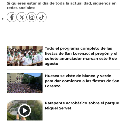
Si quieres estar al día de toda la actualidad, síguenos en
redes sociales:
S
S
S
S
í
í
í
í
g
g
g
g
u
u
u
u
e
e
e
e
n
n
n
n
Todo el programa completo de las
o
o
o
o
fiestas de San Lorenzo: el pregón y el
s
s
s
s
cohete anunciador marcan este 9 de
e
e
e
e
agosto
n
n
n
n
F
X
I
T
Huesca se viste de blanco y verde
a
(
n
i
para dar comienzo a las fiestas de San
c
s
s
k
Lorenzo
e
e
t
T
b
a
a
o
o
b
g
k
Parapente acrobático sobre el parque
o
r
r
(
Miguel Servet
k
e
a
s
(
e
m
e
s
n
(
a