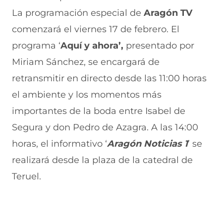
t
n
n
n
La programación especial de
Aragón TV
a
t
t
a
n
a
a
)
comenzará el viernes 17 de febrero. El
a
n
n
programa ‘
Aquí y ahora’,
presentado por
)
a
a
)
)
Miriam Sánchez, se encargará de
retransmitir en directo desde las 11:00 horas
el ambiente y los momentos más
importantes de la boda entre Isabel de
Segura y don Pedro de Azagra. A las 14:00
horas, el informativo ‘
Aragón Noticias 1
’ se
realizará desde la plaza de la catedral de
Teruel.