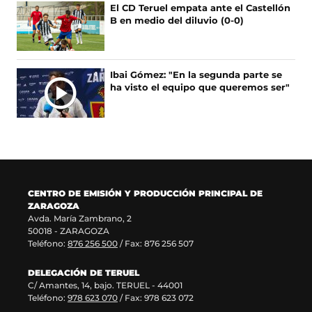
e
u
s
b
El CD Teruel empata ante el Castellón
a
n
e
r
B en medio del diluvio (0-0)
b
a
a
e
r
n
b
e
e
u
r
n
e
e
e
u
Ibai Gómez: "En la segunda parte se
n
v
e
n
ha visto el equipo que queremos ser"
u
a
n
a
n
v
u
n
a
e
n
u
n
n
a
e
u
t
n
v
e
a
u
a
v
n
e
v
a
a
v
e
CENTRO DE EMISIÓN Y PRODUCCIÓN PRINCIPAL DE
v
)
a
n
ZARAGOZA
e
v
t
Avda. María Zambrano, 2
n
e
a
50018 - ZARAGOZA
t
n
n
Teléfono:
876 256 500
/ Fax: 876 256 507
a
t
a
n
a
)
DELEGACIÓN DE TERUEL
a
n
C/ Amantes, 14, bajo. TERUEL - 44001
)
a
Teléfono:
978 623 070
/ Fax: 978 623 072
)