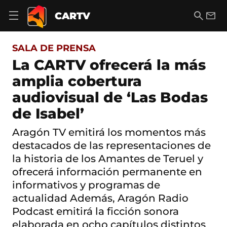
S
a
B
E
CARTV
A
l
u
m
b
t
s
a
r
o
c
i
i
SALA DE PRENSA
a
a
l
r
c
r
La CARTV ofrecerá la más
m
o
e
amplia cobertura
n
n
t
ú
audiovisual de ‘Las Bodas
e
d
n
de Isabel’
e
i
n
d
a
Aragón TV emitirá los momentos más
o
v
destacados de las representaciones de
e
g
la historia de los Amantes de Teruel y
a
ofrecerá información permanente en
c
informativos y programas de
i
ó
actualidad Además, Aragón Radio
n
Podcast emitirá la ficción sonora
elaborada en ocho capítulos distintos