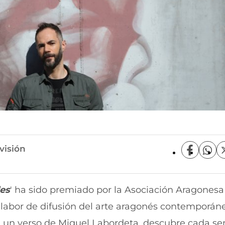
visión
C
C
o
o
m
m
p
p
es
' ha sido premiado por la Asociación Aragonesa
a
a
r
r
r labor de difusión del arte aragonés contemporán
t
t
i
i
e un verso de Miguel Labordeta, descubre cada s