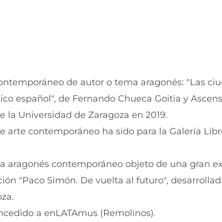
u
n
e
u
v
e
a
v
v
a
e
v
n
e
t
n
contemporáneo de autor o tema aragonés: "Las ci
a
t
n
a
stico español", de Fernando Chueca Goitia y Ascen
a
n
)
a
e la Universidad de Zaragoza en 2019.
)
e arte contemporáneo ha sido para la Galería Libr
a aragonés contemporáneo objeto de una gran ex
ón "Paco Simón. De vuelta al futuro", desarrollad
oza.
oncedido a enLATAmus (Remolinos).