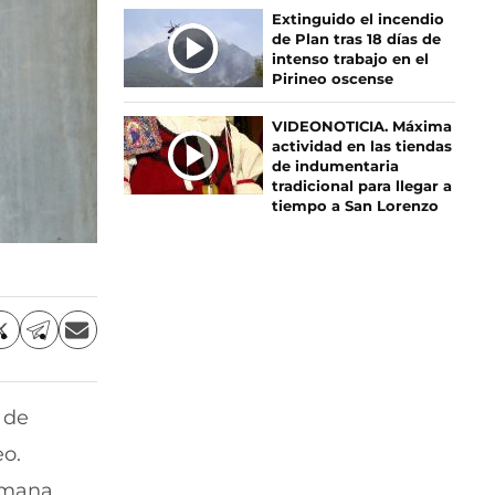
Extinguido el incendio
de Plan tras 18 días de
intenso trabajo en el
Pirineo oscense
VIDEONOTICIA. Máxima
actividad en las tiendas
de indumentaria
tradicional para llegar a
tiempo a San Lorenzo
C
C
C
o
o
o
m
m
m
p
p
p
 de
a
a
a
r
r
r
eo.
t
t
t
i
i
i
emana