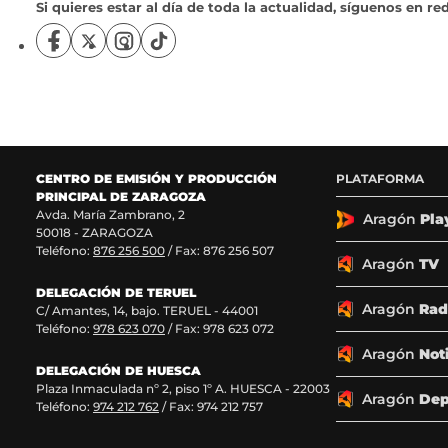
Si quieres estar al día de toda la actualidad, síguenos en red
S
S
S
S
í
í
í
í
g
g
g
g
u
u
u
u
e
e
e
e
n
n
n
n
o
o
o
o
CENTRO DE EMISIÓN Y PRODUCCIÓN
PLATAFORMA
s
s
s
s
PRINCIPAL DE ZARAGOZA
e
e
e
e
Avda. María Zambrano, 2
n
n
n
n
Aragón
Pla
50018 - ZARAGOZA
F
X
I
T
Teléfono:
876 256 500
/ Fax: 876 256 507
a
(
n
i
Aragón
TV
c
s
s
k
DELEGACIÓN DE TERUEL
e
e
t
T
Aragón
Rad
C/ Amantes, 14, bajo. TERUEL - 44001
b
a
a
o
Teléfono:
978 623 070
/ Fax: 978 623 072
o
b
g
k
o
r
r
(
Aragón
Not
k
e
a
s
DELEGACIÓN DE HUESCA
Plaza Inmaculada nº 2, piso 1º A. HUESCA - 22003
(
e
m
e
Aragón
Dep
Teléfono:
974 212 762
/ Fax: 974 212 757
s
n
(
a
e
u
s
b
a
n
e
r