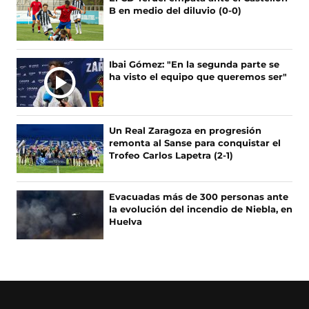
a
(
n
i
B en medio del diluvio (0-0)
c
s
s
k
e
e
t
T
b
a
a
o
o
b
g
k
Ibai Gómez: "En la segunda parte se
o
r
r
(
ha visto el equipo que queremos ser"
k
e
a
s
(
e
m
e
s
n
(
a
e
u
s
b
Un Real Zaragoza en progresión
a
n
e
r
remonta al Sanse para conquistar el
b
a
a
e
Trofeo Carlos Lapetra (2-1)
r
n
b
e
e
u
r
n
e
e
e
u
Evacuadas más de 300 personas ante
n
v
e
n
la evolución del incendio de Niebla, en
u
a
n
a
Huelva
n
v
u
n
a
e
n
u
n
n
a
e
u
t
n
v
e
a
u
a
v
n
e
v
a
a
v
e