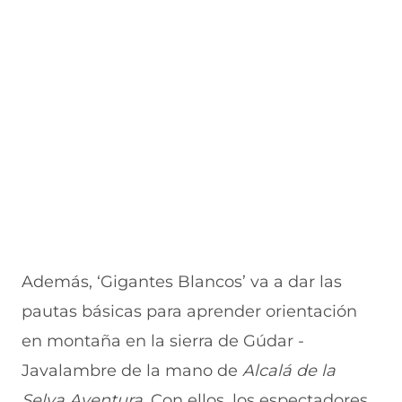
u
n
n
n
v
e
u
t
u
a
v
e
a
e
v
a
v
n
v
e
v
a
a
a
n
e
v
)
v
t
n
e
e
a
t
n
n
n
a
t
t
a
n
a
a
)
a
n
n
)
a
a
)
)
Además, ‘Gigantes Blancos’ va a dar las
pautas básicas para aprender orientación
en montaña en la sierra de Gúdar -
Javalambre de la mano de
Alcalá de la
Selva Aventura
. Con ellos, los espectadores