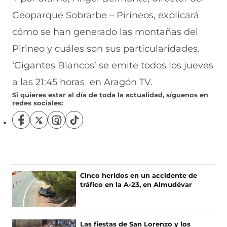
Geoparque Sobrarbe – Pirineos, explicará
cómo se han generado las montañas del
Pirineo y cuáles son sus particularidades.
‘Gigantes Blancos’ se emite todos los jueves
a las 21:45 horas en Aragón TV.
Si quieres estar al día de toda la actualidad, síguenos en
redes sociales:
S
S
S
S
í
í
í
í
g
g
g
g
u
u
u
u
e
e
e
e
n
n
n
n
Cinco heridos en un accidente de
o
o
o
o
tráfico en la A-23, en Almudévar
s
s
s
s
e
e
e
e
n
n
n
n
F
X
I
T
Las fiestas de San Lorenzo y los