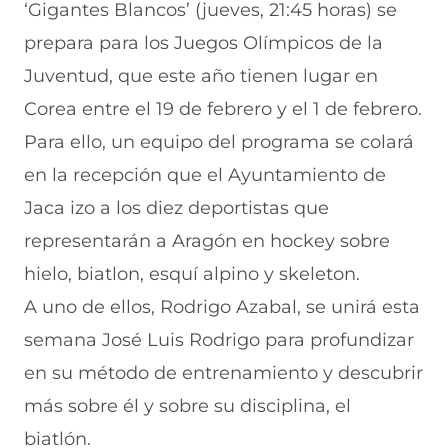
r
r
r
r
r
‘Gigantes Blancos’ (jueves, 21:45 horas) se
e
p
p
p
p
prepara para los Juegos Olímpicos de la
n
o
o
o
o
F
r
r
r
r
Juventud, que este año tienen lugar en
a
W
X
T
E
c
h
(
e
m
Corea entre el 19 de febrero y el 1 de febrero.
e
a
s
l
a
b
t
e
e
i
Para ello, un equipo del programa se colará
o
s
a
g
l
en la recepción que el Ayuntamiento de
o
A
b
r
(
k
p
r
a
s
Jaca izo a los diez deportistas que
(
p
e
m
e
s
(
e
(
a
representarán a Aragón en hockey sobre
e
s
n
s
b
a
e
u
e
r
hielo, biatlon, esquí alpino y skeleton.
b
a
n
a
e
A uno de ellos, Rodrigo Azabal, se unirá esta
r
b
a
b
e
e
r
n
r
n
semana José Luis Rodrigo para profundizar
e
e
u
e
u
n
e
e
e
n
en su método de entrenamiento y descubrir
u
n
v
n
a
n
u
a
u
n
más sobre él y sobre su disciplina, el
a
n
v
n
u
biatlón.
n
a
e
a
e