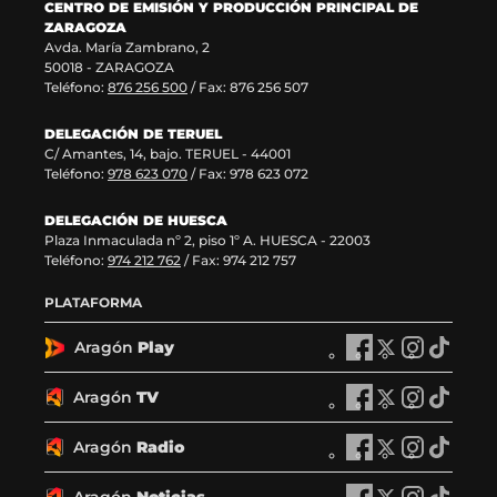
CENTRO DE EMISIÓN Y PRODUCCIÓN PRINCIPAL DE
v
)
a
n
ZARAGOZA
e
v
t
Avda. María Zambrano, 2
n
e
a
50018 - ZARAGOZA
t
n
n
Teléfono:
876 256 500
/ Fax: 876 256 507
a
t
a
n
a
)
DELEGACIÓN DE TERUEL
a
n
C/ Amantes, 14, bajo. TERUEL - 44001
)
a
Teléfono:
978 623 070
/ Fax: 978 623 072
)
DELEGACIÓN DE HUESCA
Plaza Inmaculada nº 2, piso 1º A. HUESCA - 22003
Teléfono:
974 212 762
/ Fax: 974 212 757
PLATAFORMA
Aragón
Play
A
A
A
A
r
r
r
r
a
a
a
a
Aragón
TV
A
A
A
A
g
g
g
g
r
r
r
r
ó
ó
ó
ó
a
a
a
a
Aragón
Radio
n
A
n
A
n
A
n
A
g
g
g
g
P
r
P
r
P
r
P
r
ó
ó
ó
ó
l
a
l
a
l
a
l
a