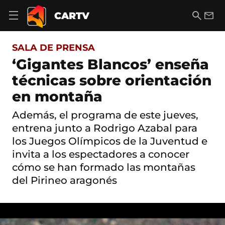
S
a
B
E
CARTV
A
l
u
m
b
t
s
a
r
o
c
i
i
SALA DE PRENSA
a
a
l
r
c
r
‘Gigantes Blancos’ enseña
m
o
e
técnicas sobre orientación
n
n
t
ú
en montaña
e
d
n
e
i
Además, el programa de este jueves,
n
d
entrena junto a Rodrigo Azabal para
a
o
v
los Juegos Olímpicos de la Juventud e
e
invita a los espectadores a conocer
g
a
cómo se han formado las montañas
c
del Pirineo aragonés
i
ó
n