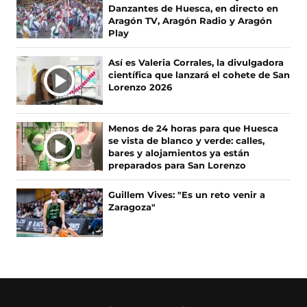
a
(
n
i
Danzantes de Huesca, en directo en
c
s
s
k
Aragón TV, Aragón Radio y Aragón
e
e
t
T
Play
b
a
a
o
o
b
g
k
Así es Valeria Corrales, la divulgadora
o
r
r
(
científica que lanzará el cohete de San
k
e
a
s
Lorenzo 2026
(
e
m
e
s
n
(
a
e
u
s
b
Menos de 24 horas para que Huesca
a
n
e
r
se vista de blanco y verde: calles,
b
a
a
e
bares y alojamientos ya están
r
n
b
e
preparados para San Lorenzo
e
u
r
n
e
e
e
u
Guillem Vives: "Es un reto venir a
n
v
e
n
Zaragoza"
u
a
n
a
n
v
u
n
a
e
n
u
n
n
a
e
u
t
n
v
e
a
u
a
v
n
e
v
a
a
v
e