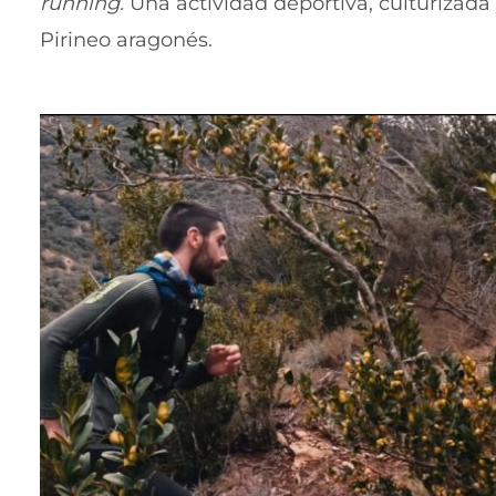
running.
Una actividad deportiva, culturizada
Pirineo aragonés.