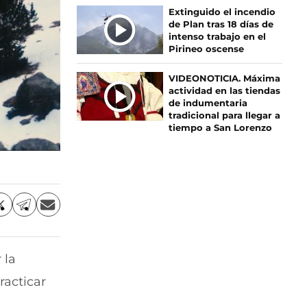
Extinguido el incendio
de Plan tras 18 días de
intenso trabajo en el
Pirineo oscense
VIDEONOTICIA. Máxima
actividad en las tiendas
de indumentaria
tradicional para llegar a
tiempo a San Lorenzo
C
C
C
o
o
o
m
m
m
p
p
p
 la
a
a
a
r
r
r
racticar
t
t
t
i
i
i