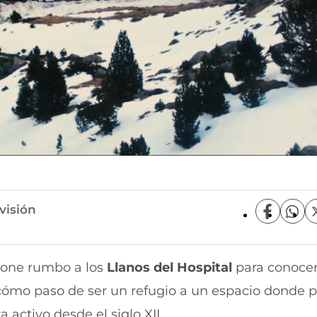
visión
C
C
o
o
m
m
p
p
one rumbo a los
Llanos del Hospital
para conocer
a
a
r
r
cómo paso de ser un refugio a un espacio donde p
t
t
i
i
 activo desde el siglo XII.