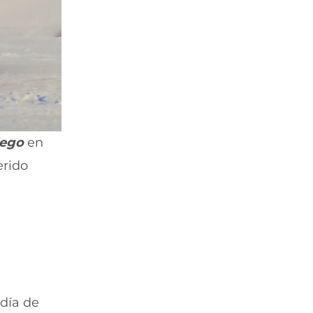
lego
en
erido
 día de