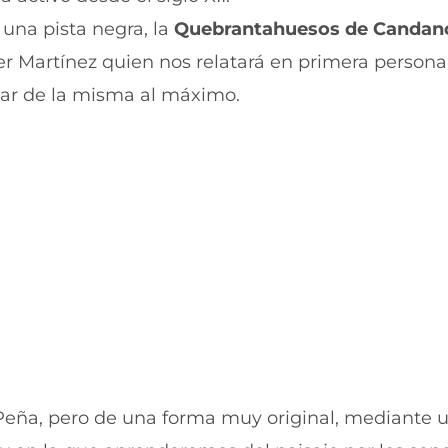
r
r
 una pista negra, la
Quebrantahuesos de Candan
e
p
n
o
er Martínez quien nos relatará en primera person
F
r
a
W
utar de la misma al máximo.
c
h
e
a
b
t
o
s
o
A
k
p
(
p
s
(
e
s
a
e
b
a
r
b
e
r
e
e
n
e
u
n
n
u
 Peña, pero de una forma muy original, mediante 
a
n
n
a