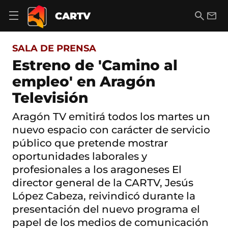
S
a
B
E
CARTV
A
l
u
m
b
t
s
a
r
o
c
i
i
SALA DE PRENSA
a
a
l
r
c
r
Estreno de 'Camino al
m
o
e
empleo' en Aragón
n
n
t
ú
Televisión
e
d
n
e
i
Aragón TV emitirá todos los martes un
n
d
nuevo espacio con carácter de servicio
a
o
v
público que pretende mostrar
e
oportunidades laborales y
g
a
profesionales a los aragoneses El
c
director general de la CARTV, Jesús
i
ó
López Cabeza, reivindicó durante la
n
presentación del nuevo programa el
papel de los medios de comunicación