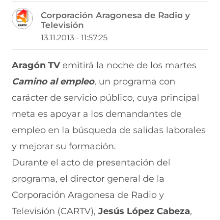
m
m
m
m
m
Corporación Aragonesa de Radio y
p
p
p
p
p
Televisión
a
a
a
a
a
r
r
r
r
r
13.11.2013 - 11:57:25
t
t
t
t
t
i
i
i
i
i
r
r
r
r
r
Aragón TV
emitirá la noche de los martes
e
p
p
p
p
Camino al empleo
, un programa con
n
o
o
o
o
F
r
r
r
r
carácter de servicio público, cuya principal
a
W
X
T
E
c
h
(
e
m
meta es apoyar a los demandantes de
e
a
s
l
a
b
t
e
e
i
empleo en la búsqueda de salidas laborales
o
s
a
g
l
y mejorar su formación.
o
A
b
r
(
k
p
r
a
s
Durante el acto de presentación del
(
p
e
m
e
s
(
e
(
a
programa, el director general de la
e
s
n
s
b
a
e
u
e
r
Corporación Aragonesa de Radio y
b
a
n
a
e
Televisión (CARTV),
Jesús López Cabeza
,
r
b
a
b
e