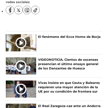
redes sociales:
S
S
S
S
í
í
í
í
g
g
g
g
u
u
u
u
e
e
e
e
n
n
n
n
El fenómeno del Ecce Homo de Borja
o
o
o
o
s
s
s
s
e
e
e
e
n
n
n
n
F
X
I
T
VIDEONOTICIA. Cientos de oscenses
a
(
n
i
presencian el último ensayo general
c
s
s
k
de los Danzantes de Huesca
e
e
t
T
b
a
a
o
o
b
g
k
Vivas insiste en que Ceuta y Baleares
o
r
r
(
requieren una mayor atención de la
k
e
a
s
UE por su condición de frontera sur
(
e
m
e
s
n
(
a
e
u
s
b
El Real Zaragoza cae ante un Andorra