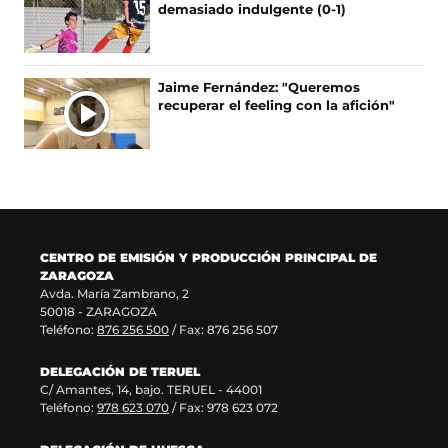
a
n
e
r
demasiado indulgente (0-1)
b
a
a
e
r
n
b
e
e
u
r
n
e
e
e
u
Jaime Fernández: "Queremos
n
v
e
n
recuperar el feeling con la afición"
u
a
n
a
n
v
u
n
a
e
n
u
n
n
a
e
u
t
n
v
e
a
u
a
v
n
e
v
a
a
v
e
CENTRO DE EMISIÓN Y PRODUCCIÓN PRINCIPAL DE
v
)
a
n
ZARAGOZA
e
v
t
Avda. María Zambrano, 2
n
e
a
50018 - ZARAGOZA
t
n
n
Teléfono:
876 256 500
/ Fax: 876 256 507
a
t
a
n
a
)
DELEGACIÓN DE TERUEL
a
n
C/ Amantes, 14, bajo. TERUEL - 44001
)
a
Teléfono:
978 623 070
/ Fax: 978 623 072
)