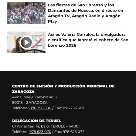
e
u
s
b
Las fiestas de San Lorenzo y los
a
n
e
r
Danzantes de Huesca, en directo en
b
a
a
e
Aragón TV, Aragón Radio y Aragón
r
n
b
e
Play
e
u
r
n
e
e
e
u
Así es Valeria Corrales, la divulgadora
n
v
e
n
científica que lanzará el cohete de San
u
a
n
a
Lorenzo 2026
n
v
u
n
a
e
n
u
n
n
a
e
u
t
n
v
e
a
u
a
v
n
e
v
a
a
v
e
CENTRO DE EMISIÓN Y PRODUCCIÓN PRINCIPAL DE
v
)
a
n
ZARAGOZA
e
v
t
Avda. María Zambrano, 2
n
e
a
50018 - ZARAGOZA
t
n
n
Teléfono:
876 256 500
/ Fax: 876 256 507
a
t
a
n
a
)
DELEGACIÓN DE TERUEL
a
n
C/ Amantes, 14, bajo. TERUEL - 44001
)
a
Teléfono:
978 623 070
/ Fax: 978 623 072
)