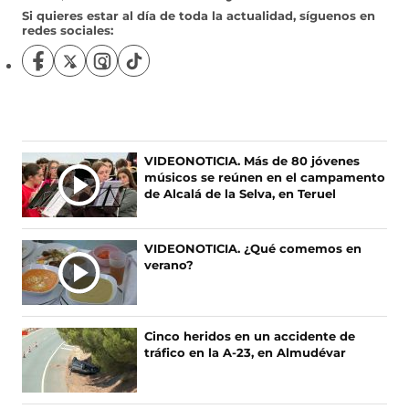
Si quieres estar al día de toda la actualidad, síguenos en
redes sociales:
S
S
S
S
í
í
í
í
g
g
g
g
u
u
u
u
e
e
e
e
n
n
n
n
VIDEONOTICIA. Más de 80 jóvenes
o
o
o
o
músicos se reúnen en el campamento
s
s
s
s
de Alcalá de la Selva, en Teruel
e
e
e
e
n
n
n
n
F
X
I
T
VIDEONOTICIA. ¿Qué comemos en
a
(
n
i
verano?
c
s
s
k
e
e
t
T
b
a
a
o
o
b
g
k
Cinco heridos en un accidente de
o
r
r
(
tráfico en la A-23, en Almudévar
k
e
a
s
(
e
m
e
s
n
(
a