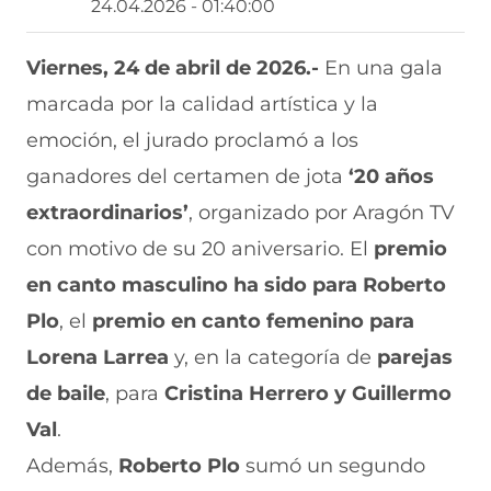
24.04.2026 - 01:40:00
t
t
t
t
t
i
i
i
i
i
r
r
r
r
r
Viernes, 24 de abril de 2026.-
En una gala
e
p
p
p
p
marcada por la calidad artística y la
n
o
o
o
o
F
r
r
r
r
emoción, el jurado proclamó a los
a
W
X
T
E
c
h
(
e
m
ganadores del certamen de jota
‘20 años
e
a
s
l
a
b
t
e
e
i
extraordinarios’
, organizado por Aragón TV
o
s
a
g
l
con motivo de su 20 aniversario. El
premio
o
A
b
r
(
k
p
r
a
s
en canto masculino
ha sido para
Roberto
(
p
e
m
e
s
(
e
(
a
Plo
, el
premio en canto femenino
para
e
s
n
s
b
a
e
u
e
r
Lorena Larrea
y, en la categoría de
parejas
b
a
n
a
e
de baile
, para
Cristina Herrero y Guillermo
r
b
a
b
e
e
r
n
r
n
Val
.
e
e
u
e
u
n
e
e
e
n
Además,
Roberto Plo
sumó un segundo
u
n
v
n
a