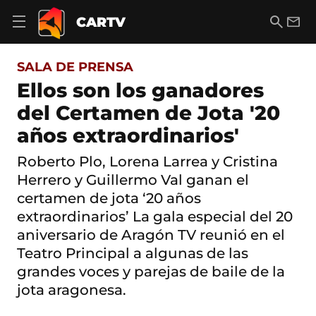
S
a
B
E
CARTV
A
l
u
m
b
t
s
a
r
o
c
i
i
SALA DE PRENSA
a
a
l
r
c
r
Ellos son los ganadores
m
o
e
del Certamen de Jota '20
n
n
t
ú
años extraordinarios'
e
d
n
e
i
Roberto Plo, Lorena Larrea y Cristina
n
d
Herrero y Guillermo Val ganan el
a
o
v
certamen de jota ‘20 años
e
extraordinarios’ La gala especial del 20
g
a
aniversario de Aragón TV reunió en el
c
Teatro Principal a algunas de las
i
ó
grandes voces y parejas de baile de la
n
jota aragonesa.