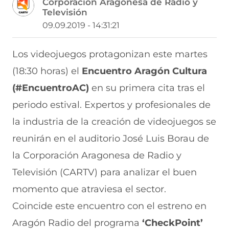
Corporación Aragonesa de Radio y
p
p
p
p
p
Televisión
a
a
a
a
a
r
r
r
r
r
09.09.2019 - 14:31:21
t
t
t
t
t
i
i
i
i
i
r
r
r
r
r
Los videojuegos protagonizan este martes
e
p
p
p
p
(18:30 horas) el
Encuentro Aragón Cultura
n
o
o
o
o
F
r
r
r
r
(#EncuentroAC)
en su primera cita tras el
a
W
X
T
E
c
h
(
e
m
periodo estival. Expertos y profesionales de
e
a
s
l
a
b
t
e
e
i
la industria de la creación de videojuegos se
o
s
a
g
l
reunirán en el auditorio José Luis Borau de
o
A
b
r
(
k
p
r
a
s
la Corporación Aragonesa de Radio y
(
p
e
m
e
s
(
e
(
a
Televisión (CARTV) para analizar el buen
e
s
n
s
b
a
e
u
e
r
momento que atraviesa el sector.
b
a
n
a
e
Coincide este encuentro con el estreno en
r
b
a
b
e
e
r
n
r
n
Aragón Radio del programa
‘CheckPoint’
e
e
u
e
u