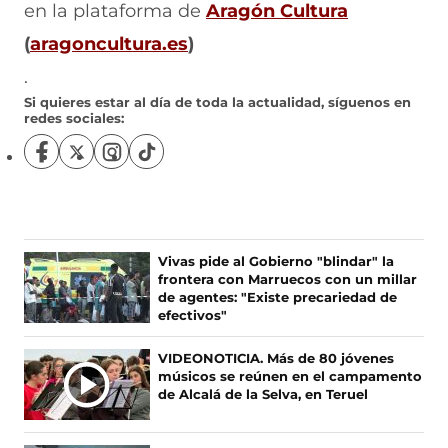
en la plataforma de
Aragón Cultura
(
aragoncultura.es
)
.
Si quieres estar al día de toda la actualidad, síguenos en
redes sociales:
S
S
S
S
í
í
í
í
g
g
g
g
u
u
u
u
e
e
e
e
n
n
n
n
Vivas pide al Gobierno "blindar" la
o
o
o
o
frontera con Marruecos con un millar
s
s
s
s
de agentes: "Existe precariedad de
e
e
e
e
efectivos"
n
n
n
n
F
X
I
T
VIDEONOTICIA. Más de 80 jóvenes
a
(
n
i
músicos se reúnen en el campamento
c
s
s
k
de Alcalá de la Selva, en Teruel
e
e
t
T
b
a
a
o
o
b
g
k