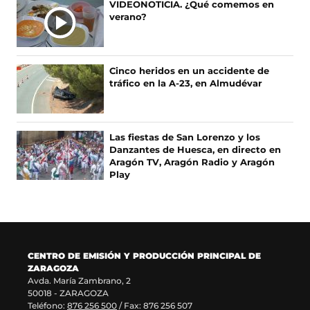
VIDEONOTICIA. ¿Qué comemos en
o
r
r
(
verano?
k
e
a
s
(
e
m
e
s
n
(
a
e
u
s
b
Cinco heridos en un accidente de
a
n
e
r
tráfico en la A-23, en Almudévar
b
a
a
e
r
n
b
e
e
u
r
n
e
e
e
u
Las fiestas de San Lorenzo y los
n
v
e
n
Danzantes de Huesca, en directo en
u
a
n
a
Aragón TV, Aragón Radio y Aragón
n
v
u
n
Play
a
e
n
u
n
n
a
e
u
t
n
v
e
a
u
a
v
n
e
v
a
a
v
e
CENTRO DE EMISIÓN Y PRODUCCIÓN PRINCIPAL DE
v
)
a
n
ZARAGOZA
e
v
t
Avda. María Zambrano, 2
n
e
a
50018 - ZARAGOZA
t
n
n
Teléfono:
876 256 500
/ Fax: 876 256 507