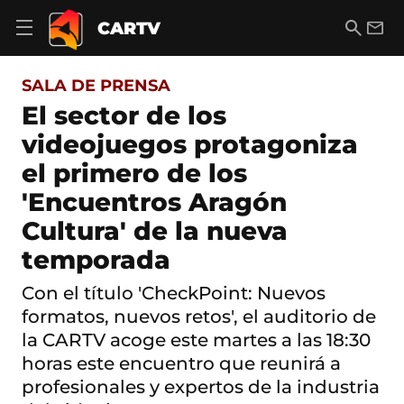
S
a
B
E
CARTV
A
l
u
m
b
t
s
a
r
o
c
i
i
SALA DE PRENSA
a
a
l
r
c
r
El sector de los
m
o
e
videojuegos protagoniza
n
n
t
ú
el primero de los
e
d
n
'Encuentros Aragón
e
i
n
d
Cultura' de la nueva
a
o
v
temporada
e
g
Con el título 'CheckPoint: Nuevos
a
c
formatos, nuevos retos', el auditorio de
i
la CARTV acoge este martes a las 18:30
ó
n
horas este encuentro que reunirá a
profesionales y expertos de la industria