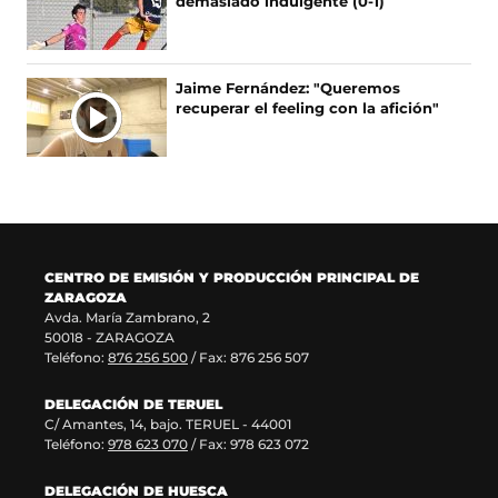
demasiado indulgente (0-1)
b
a
a
e
r
n
b
e
e
u
r
n
e
e
e
u
Jaime Fernández: "Queremos
n
v
e
n
recuperar el feeling con la afición"
u
a
n
a
n
v
u
n
a
e
n
u
n
n
a
e
u
t
n
v
e
a
u
a
v
n
e
v
a
a
v
e
CENTRO DE EMISIÓN Y PRODUCCIÓN PRINCIPAL DE
v
)
a
n
ZARAGOZA
e
v
t
Avda. María Zambrano, 2
n
e
a
50018 - ZARAGOZA
t
n
n
Teléfono:
876 256 500
/ Fax: 876 256 507
a
t
a
n
a
)
DELEGACIÓN DE TERUEL
a
n
C/ Amantes, 14, bajo. TERUEL - 44001
)
a
Teléfono:
978 623 070
/ Fax: 978 623 072
)
DELEGACIÓN DE HUESCA