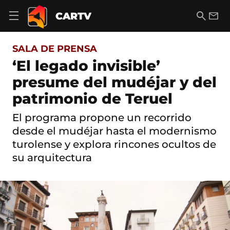
S
a
B
E
CARTV
A
l
u
m
b
t
s
a
r
o
c
i
i
SALA DE PRENSA
a
a
l
r
c
r
‘El legado invisible’
m
o
e
presume del mudéjar y del
n
n
t
ú
patrimonio de Teruel
e
d
n
e
i
El programa propone un recorrido
n
d
desde el mudéjar hasta el modernismo
a
o
v
turolense y explora rincones ocultos de
e
su arquitectura
g
a
c
i
ó
n