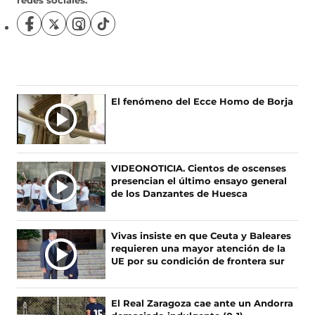
redes sociales:
S
S
S
S
í
í
í
í
g
g
g
g
u
u
u
u
e
e
e
e
n
n
n
n
El fenómeno del Ecce Homo de Borja
o
o
o
o
s
s
s
s
e
e
e
e
n
n
n
n
F
X
I
T
VIDEONOTICIA. Cientos de oscenses
a
(
n
i
presencian el último ensayo general
c
s
s
k
de los Danzantes de Huesca
e
e
t
T
b
a
a
o
o
b
g
k
Vivas insiste en que Ceuta y Baleares
o
r
r
(
requieren una mayor atención de la
k
e
a
s
UE por su condición de frontera sur
(
e
m
e
s
n
(
a
e
u
s
b
El Real Zaragoza cae ante un Andorra
a
n
e
r