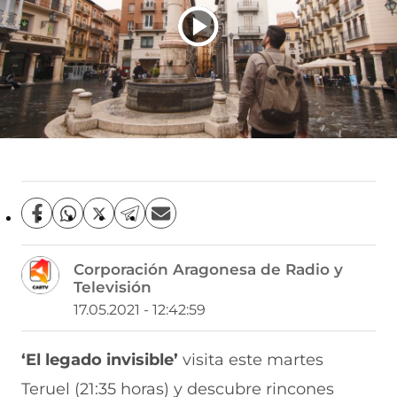
C
C
C
C
C
o
o
o
o
o
m
m
m
m
m
Corporación Aragonesa de Radio y
p
p
p
p
p
Televisión
a
a
a
a
a
r
r
r
r
r
17.05.2021 - 12:42:59
t
t
t
t
t
i
i
i
i
i
r
r
r
r
r
‘El legado invisible’
visita este martes
e
p
p
p
p
Teruel (21:35 horas) y descubre rincones
n
o
o
o
o