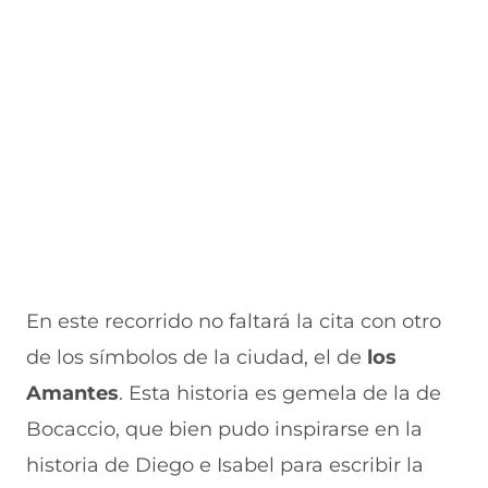
a
v
n
v
e
v
a
a
a
n
e
v
)
v
t
n
e
e
a
t
n
n
n
a
t
t
a
n
a
a
)
a
n
n
)
a
a
)
)
En este recorrido no faltará la cita con otro
de los símbolos de la ciudad, el de
los
Amantes
. Esta historia es gemela de la de
Bocaccio, que bien pudo inspirarse en la
historia de Diego e Isabel para escribir la