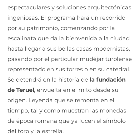
F
r
r
r
r
espectaculares y soluciones arquitectónicas
a
W
X
T
E
c
h
(
e
m
ingeniosas. El programa hará un recorrido
e
a
s
l
a
b
t
e
e
i
por su patrimonio, comenzando por la
o
s
a
g
l
escalinata que da la bienvenida a la ciudad
o
A
b
r
(
k
p
r
a
s
hasta llegar a sus bellas casas modernistas,
(
p
e
m
e
s
(
e
(
a
pasando por el particular mudéjar turolense
e
s
n
s
b
a
e
u
e
r
representado en sus torres o en su catedral.
b
a
n
a
e
Se detendrá en la historia de
la fundación
r
b
a
b
e
e
r
n
r
n
de Teruel
, envuelta en el mito desde su
e
e
u
e
u
n
e
e
e
n
origen. Leyenda que se remonta en el
u
n
v
n
a
n
u
a
u
n
tiempo, tal y como muestran las monedas
a
n
v
n
u
de época romana que ya lucen el símbolo
n
a
e
a
e
u
n
n
n
v
del toro y la estrella.
e
u
t
u
a
v
e
a
e
v