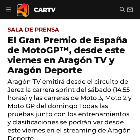
S
a
B
E
CARTV
A
l
u
m
b
t
s
a
r
o
c
i
i
SALA DE PRENSA
a
a
l
r
c
r
El Gran Premio de España
m
o
e
de MotoGP™, desde este
n
n
t
ú
viernes en Aragón TV y
e
d
n
Aragón Deporte
e
i
n
d
a
Aragón TV emitirá desde el circuito de
o
v
Jerez la carrera sprint del sábado (14.55
e
g
horas) y las carreras de Moto 3, Moto 2 y
a
Moto GP del domingo Todas las
c
pruebas junto con los entrenamientos
i
ó
y clasificaciones se podrán ver desde
n
este viernes en el streaming de Aragón
Deporte