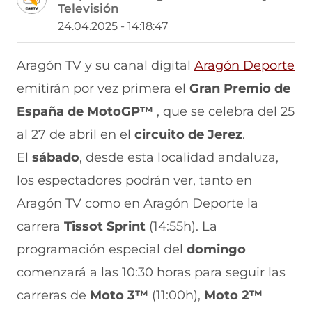
Televisión
a
a
a
a
a
r
r
r
r
r
24.04.2025 - 14:18:47
t
t
t
t
t
i
i
i
i
i
r
r
r
r
r
Aragón TV y su canal digital
Aragón Deporte
e
p
p
p
p
emitirán por vez primera el
Gran Premio de
n
o
o
o
o
F
r
r
r
r
España de MotoGP™
, que se celebra del 25
a
W
X
T
E
c
h
(
e
m
al 27 de abril en el
circuito de Jerez
.
e
a
s
l
a
b
t
e
e
i
El
sábado
, desde esta localidad andaluza,
o
s
a
g
l
los espectadores podrán ver, tanto en
o
A
b
r
(
k
p
r
a
s
Aragón TV como en Aragón Deporte la
(
p
e
m
e
s
(
e
(
a
carrera
Tissot Sprint
(14:55h). La
e
s
n
s
b
a
e
u
e
r
programación especial del
domingo
b
a
n
a
e
comenzará a las 10:30 horas para seguir las
r
b
a
b
e
e
r
n
r
n
carreras de
Moto 3™
(11:00h),
Moto 2™
e
e
u
e
u