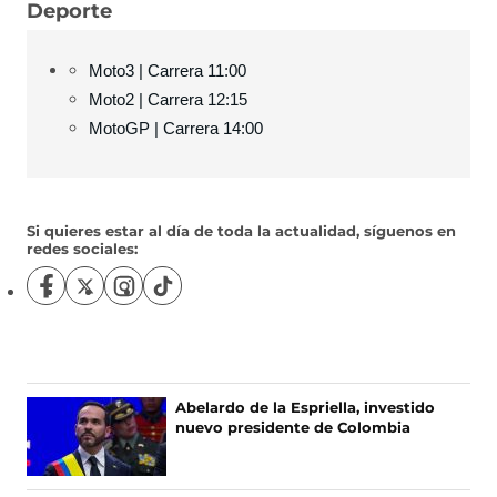
Deporte
Moto3 | Carrera 11:00
Moto2 | Carrera 12:15
MotoGP | Carrera 14:00
Si quieres estar al día de toda la actualidad, síguenos en
redes sociales:
S
S
S
S
í
í
í
í
g
g
g
g
u
u
u
u
e
e
e
e
n
n
n
n
Abelardo de la Espriella, investido
o
o
o
o
nuevo presidente de Colombia
s
s
s
s
e
e
e
e
n
n
n
n