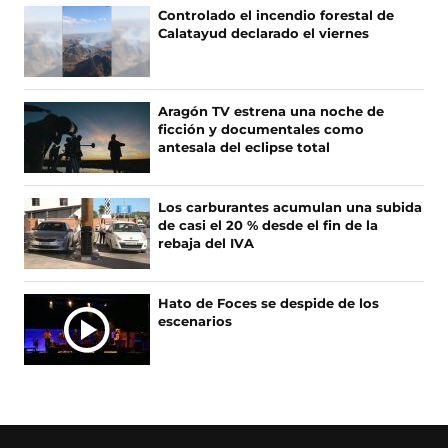
F
X
I
T
Controlado el incendio forestal de
a
(
n
i
Calatayud declarado el viernes
c
s
s
k
e
e
t
T
b
a
a
o
o
b
g
k
Aragón TV estrena una noche de
o
r
r
(
ficción y documentales como
k
e
a
s
antesala del eclipse total
(
e
m
e
s
n
(
a
e
u
s
b
Los carburantes acumulan una subida
a
n
e
r
de casi el 20 % desde el fin de la
b
a
a
e
rebaja del IVA
r
n
b
e
e
u
r
n
e
e
e
u
Hato de Foces se despide de los
n
v
e
n
escenarios
u
a
n
a
n
v
u
n
a
e
n
u
n
n
a
e
u
t
n
v
e
a
u
a
v
n
e
v