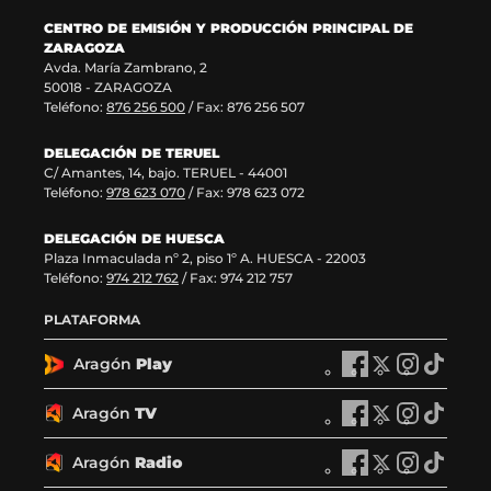
a
a
v
e
CENTRO DE EMISIÓN Y PRODUCCIÓN PRINCIPAL DE
v
)
a
n
ZARAGOZA
e
v
t
Avda. María Zambrano, 2
n
e
a
50018 - ZARAGOZA
t
n
n
Teléfono:
876 256 500
/ Fax: 876 256 507
a
t
a
n
a
)
DELEGACIÓN DE TERUEL
a
n
C/ Amantes, 14, bajo. TERUEL - 44001
)
a
Teléfono:
978 623 070
/ Fax: 978 623 072
)
DELEGACIÓN DE HUESCA
Plaza Inmaculada nº 2, piso 1º A. HUESCA - 22003
Teléfono:
974 212 762
/ Fax: 974 212 757
PLATAFORMA
Aragón
Play
A
A
A
A
r
r
r
r
a
a
a
a
Aragón
TV
A
A
A
A
g
g
g
g
r
r
r
r
ó
ó
ó
ó
a
a
a
a
Aragón
Radio
n
A
n
A
n
A
n
A
g
g
g
g
P
r
P
r
P
r
P
r