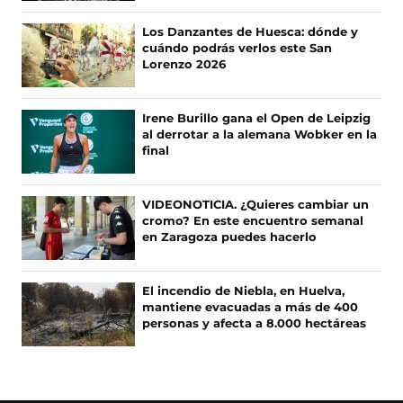
n
n
n
n
F
X
I
T
Los Danzantes de Huesca: dónde y
a
(
n
i
cuándo podrás verlos este San
c
s
s
k
Lorenzo 2026
e
e
t
T
b
a
a
o
o
b
g
k
Irene Burillo gana el Open de Leipzig
o
r
r
(
al derrotar a la alemana Wobker en la
k
e
a
s
final
(
e
m
e
s
n
(
a
e
u
s
b
VIDEONOTICIA. ¿Quieres cambiar un
a
n
e
r
cromo? En este encuentro semanal
b
a
a
e
en Zaragoza puedes hacerlo
r
n
b
e
e
u
r
n
e
e
e
u
El incendio de Niebla, en Huelva,
n
v
e
n
mantiene evacuadas a más de 400
u
a
n
a
personas y afecta a 8.000 hectáreas
n
v
u
n
a
e
n
u
n
n
a
e
u
t
n
v
e
a
u
a