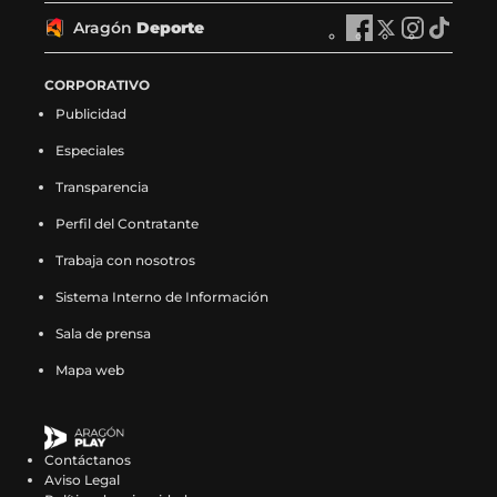
T
r
T
r
T
r
T
r
y
ó
y
ó
y
ó
y
ó
V
a
V
a
V
a
V
a
Aragón
Deporte
e
n
A
e
n
A
e
n
A
e
n
A
e
g
e
g
e
g
e
g
n
R
r
n
R
r
n
R
r
n
R
r
n
ó
n
ó
n
ó
n
ó
F
a
a
X
a
a
I
a
a
T
a
a
CORPORATIVO
F
n
X
n
I
n
T
n
a
d
g
(
d
g
n
d
g
i
d
g
a
N
(
N
n
N
i
N
Publicidad
c
i
ó
s
i
ó
s
i
ó
k
i
ó
c
o
s
o
s
o
k
o
e
o
n
e
o
n
t
o
n
t
o
n
e
t
e
t
t
t
t
t
Especiales
b
e
D
a
e
D
a
e
D
o
e
D
b
i
a
i
a
i
o
i
o
n
e
b
n
e
g
n
e
k
n
e
o
c
b
c
g
c
k
c
Transparencia
o
F
p
r
X
p
r
I
p
(
T
p
o
i
r
i
r
i
(
i
k
a
o
e
(
o
a
n
o
s
i
o
Perfil del Contratante
k
a
e
a
a
a
s
a
(
c
r
e
s
r
m
s
r
e
k
r
(
s
e
s
m
s
e
s
s
e
t
n
e
t
(
t
t
a
t
t
Trabaja con nosotros
s
e
n
e
(
e
a
e
e
b
e
u
a
e
s
a
e
b
o
e
e
n
u
n
s
n
b
n
a
o
e
n
b
e
e
g
e
r
k
e
Sistema Interno de Información
a
F
n
X
e
I
r
T
b
o
n
a
r
n
a
r
n
e
(
n
b
a
a
(
a
n
e
i
Sala de prensa
r
k
F
n
e
X
b
a
I
e
s
T
r
c
n
s
b
s
e
k
e
(
a
u
e
(
r
m
n
n
e
i
e
e
u
e
r
t
n
t
Mapa web
e
s
c
e
n
s
e
(
s
u
a
k
e
b
e
a
e
a
u
o
n
e
e
v
u
e
e
s
t
n
b
t
n
o
v
b
e
g
n
k
u
a
b
a
n
a
n
e
a
a
r
o
u
o
a
r
n
r
a
(
n
b
o
v
a
b
u
a
g
n
e
k
n
k
v
e
u
a
n
s
a
r
o
e
n
r
n
b
r
u
e
(
Contáctanos
a
(
e
e
n
m
u
e
n
e
k
n
u
e
a
r
a
e
n
s
Aviso Legal
n
s
n
n
a
(
e
a
u
e
(
t
e
e
n
e
m
v
u
e