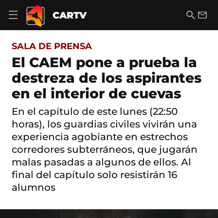
S
a
B
E
CARTV
A
l
u
m
b
t
s
a
r
o
c
i
i
SALA DE PRENSA
a
a
l
r
c
r
El CAEM pone a prueba la
m
o
e
destreza de los aspirantes
n
n
t
ú
en el interior de cuevas
e
d
n
e
i
En el capítulo de este lunes (22:50
n
d
horas), los guardias civiles vivirán una
a
o
v
experiencia agobiante en estrechos
e
corredores subterráneos, que jugarán
g
a
malas pasadas a algunos de ellos. Al
c
final del capítulo solo resistirán 16
i
ó
alumnos
n