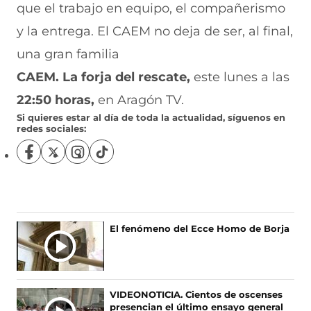
que el trabajo en equipo, el compañerismo
y la entrega. El CAEM no deja de ser, al final,
una gran familia
CAEM. La forja del rescate,
este lunes a las
22:50 horas,
en Aragón TV.
Si quieres estar al día de toda la actualidad, síguenos en
redes sociales:
S
S
S
S
í
í
í
í
g
g
g
g
u
u
u
u
e
e
e
e
n
n
n
n
El fenómeno del Ecce Homo de Borja
o
o
o
o
s
s
s
s
e
e
e
e
n
n
n
n
F
X
I
T
VIDEONOTICIA. Cientos de oscenses
a
(
n
i
presencian el último ensayo general