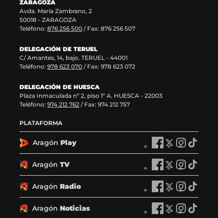
ZARAGOZA
e
v
t
Avda. María Zambrano, 2
n
e
a
50018 - ZARAGOZA
t
n
n
Teléfono:
876 256 500
/ Fax: 876 256 507
a
t
a
n
a
)
DELEGACIÓN DE TERUEL
a
n
C/ Amantes, 14, bajo. TERUEL - 44001
)
a
Teléfono:
978 623 070
/ Fax: 978 623 072
)
DELEGACIÓN DE HUESCA
Plaza Inmaculada nº 2, piso 1º A. HUESCA - 22003
Teléfono:
974 212 762
/ Fax: 974 212 757
PLATAFORMA
Aragón
Play
A
A
A
A
r
r
r
r
a
a
a
a
Aragón
TV
A
A
A
A
g
g
g
g
r
r
r
r
ó
ó
ó
ó
a
a
a
a
Aragón
Radio
n
A
n
A
n
A
n
A
g
g
g
g
P
r
P
r
P
r
P
r
ó
ó
ó
ó
l
a
l
a
l
a
l
a
Aragón
Noticias
n
A
n
A
n
A
n
A
a
g
a
g
a
g
a
g