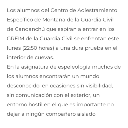
i
i
i
i
i
r
r
r
r
r
Los alumnos del Centro de Adiestramiento
e
p
p
p
p
Específico de Montaña de la Guardia Civil
n
o
o
o
o
F
r
r
r
r
de Candanchú que aspiran a entrar en los
a
W
X
T
E
c
h
(
e
m
GREIM de la Guardia Civil se enfrentan este
e
a
s
l
a
b
t
e
e
i
lunes (22:50 horas) a una dura prueba en el
o
s
a
g
l
interior de cuevas.
o
A
b
r
(
k
p
r
a
s
En la asignatura de espeleología muchos de
(
p
e
m
e
s
(
e
(
a
los alumnos encontrarán un mundo
e
s
n
s
b
a
e
u
e
r
desconocido, en ocasiones sin visibilidad,
b
a
n
a
e
sin comunicación con el exterior, un
r
b
a
b
e
e
r
n
r
n
entorno hostil en el que es importante no
e
e
u
e
u
n
e
e
e
n
dejar a ningún compañero aislado.
u
n
v
n
a
n
u
a
u
n