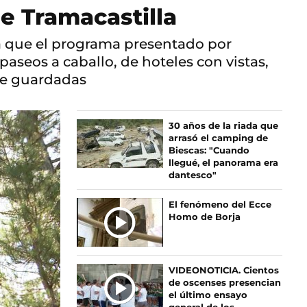
e Tramacastilla
ra que el programa presentado por
aseos a caballo, de hoteles con vistas,
ene guardadas
30 años de la riada que
arrasó el camping de
Biescas: "Cuando
llegué, el panorama era
dantesco"
El fenómeno del Ecce
Homo de Borja
VIDEONOTICIA. Cientos
de oscenses presencian
el último ensayo