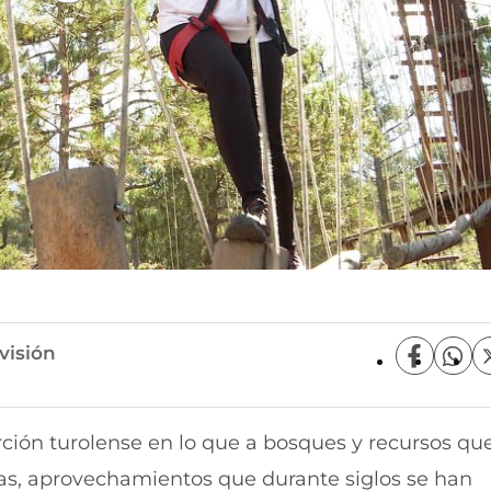
visión
C
C
o
o
m
m
p
p
rción turolense en lo que a bosques y recursos que
a
a
r
r
sas, aprovechamientos que durante siglos se han
t
t