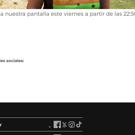
 nuestra pantalla este viernes a partir de las 22:5
es sociales:
y
A
A
A
A
r
r
r
r