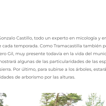
a
n
n
a
u
n
e
u
v
e
a
v
v
a
e
v
n
e
onzalo Castillo, todo un experto en micología y en
t
n
ce cada temporada. Como Tramacastilla también 
a
t
n
a
ro Gil, muy presente todavía en la vida del munic
a
n
)
a
ostrará algunas de las particularidades de las es
)
ierra. Por último, para subirse a los árboles, esta
dades de arborismo por las alturas.