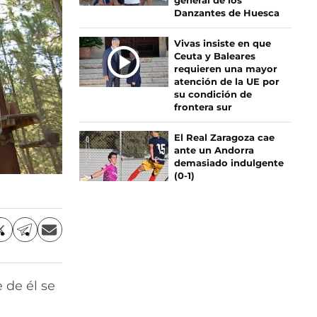
general de los
Danzantes de Huesca
Vivas insiste en que
Ceuta y Baleares
requieren una mayor
atención de la UE por
su condición de
frontera sur
El Real Zaragoza cae
ante un Andorra
demasiado indulgente
(0-1)
C
C
C
o
o
o
m
m
m
p
p
p
 de él se
a
a
a
r
r
r
t
t
t