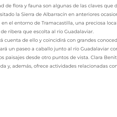
i
i
ad de flora y fauna son algunas de las claves que 
r
r
sitado la Sierra de Albarracín en anteriores ocasio
e
p
n
o
e en el entorno de Tramacastilla, una preciosa loca
F
r
a
W
de ribera que escolta al río Guadalaviar.
c
h
e
a
rá cuenta de ello y coincidirá con grandes conoce
b
t
zará un paseo a caballo junto al río Guadalaviar c
o
s
o
A
os paisajes desde otro puntos de vista. Clara Beni
k
p
(
p
da y, además, ofrece actividades relacionadas con
s
(
e
s
a
e
b
a
r
b
e
r
e
e
n
e
u
n
n
u