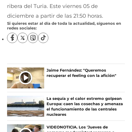
ribera del Turia. Este viernes 05 de
diciembre a partir de las 21:50 horas.
Si quieres estar al día de toda la actualidad, síguenos en
redes sociales:
S
S
S
S
í
í
í
í
g
g
g
g
u
u
u
u
e
e
e
e
n
n
n
n
Jaime Fernández: "Queremos
o
o
o
o
recuperar el feeling con la afición"
s
s
s
s
e
e
e
e
n
n
n
n
F
X
I
T
La sequía y el calor extremo golpean
a
(
n
i
Europa: caen las cosechas y amenaza
c
s
s
k
el funcionamiento de las centrales
e
e
t
T
nucleares
b
a
a
o
o
b
g
k
VIDEONOTICIA. Los 'Jueves de
o
r
r
(