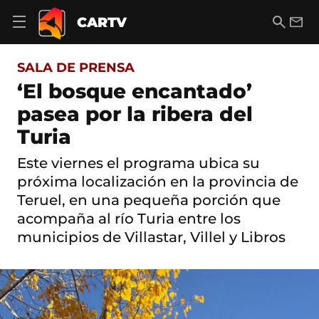
S
a
B
E
CARTV
A
l
u
m
b
t
s
a
r
o
c
i
i
SALA DE PRENSA
a
a
l
r
c
r
‘El bosque encantado’
m
o
e
pasea por la ribera del
n
n
t
ú
Turia
e
d
n
e
i
Este viernes el programa ubica su
n
d
próxima localización en la provincia de
a
o
v
Teruel, en una pequeña porción que
e
acompaña al río Turia entre los
g
a
municipios de Villastar, Villel y Libros
c
i
ó
n