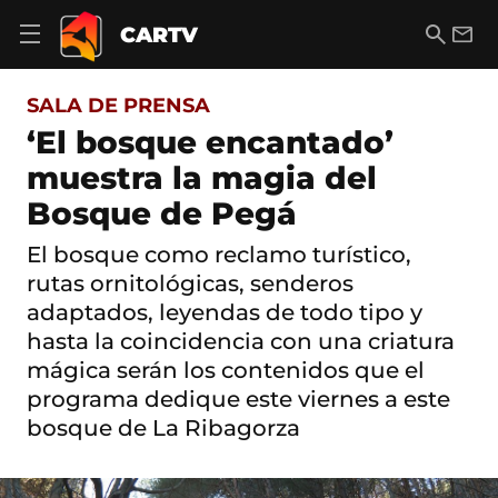
S
a
B
E
CARTV
A
l
u
m
b
t
s
a
r
o
c
i
i
SALA DE PRENSA
a
a
l
r
c
r
‘El bosque encantado’
m
o
e
muestra la magia del
n
n
t
ú
Bosque de Pegá
e
d
n
e
i
El bosque como reclamo turístico,
n
d
rutas ornitológicas, senderos
a
o
v
adaptados, leyendas de todo tipo y
e
hasta la coincidencia con una criatura
g
a
mágica serán los contenidos que el
c
programa dedique este viernes a este
i
ó
bosque de La Ribagorza
n