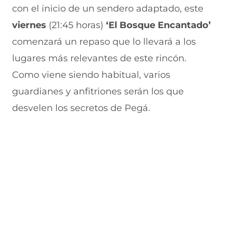
a
n
v
n
u
con el inicio de un sendero adaptado, este
n
a
e
a
e
u
n
n
n
v
viernes
(21:45 horas)
‘El Bosque Encantado’
e
u
t
u
a
v
e
a
e
v
comenzará un repaso que lo llevará a los
a
v
n
v
e
lugares más relevantes de este rincón.
v
a
a
a
n
e
v
)
v
t
Como viene siendo habitual, varios
n
e
e
a
t
n
n
n
guardianes y anfitriones serán los que
a
t
t
a
n
a
a
)
desvelen los secretos de Pegá.
a
n
n
)
a
a
)
)