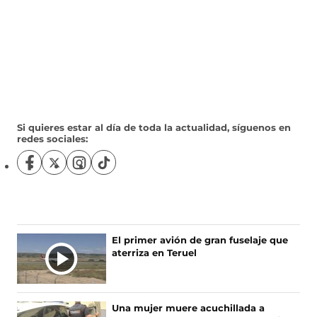
Si quieres estar al día de toda la actualidad, síguenos en
redes sociales:
S
S
S
S
í
í
í
í
g
g
g
g
u
u
u
u
e
e
e
e
n
n
n
n
El primer avión de gran fuselaje que
o
o
o
o
aterriza en Teruel
s
s
s
s
e
e
e
e
n
n
n
n
F
X
I
T
Una mujer muere acuchillada a
a
(
n
i