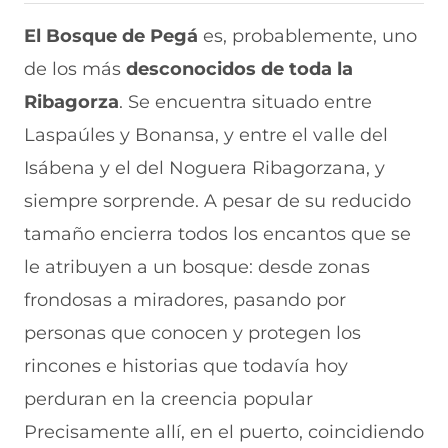
i
i
i
i
i
r
r
r
r
r
El Bosque de Pegá
es, probablemente, uno
e
p
p
p
p
de los más
desconocidos de toda la
n
o
o
o
o
F
r
r
r
r
Ribagorza
. Se encuentra situado entre
a
W
X
T
E
c
h
(
e
m
Laspaúles y Bonansa, y entre el valle del
e
a
s
l
a
b
t
e
e
i
Isábena y el del Noguera Ribagorzana, y
o
s
a
g
l
siempre sorprende. A pesar de su reducido
o
A
b
r
(
k
p
r
a
s
tamaño encierra todos los encantos que se
(
p
e
m
e
s
(
e
(
a
le atribuyen a un bosque: desde zonas
e
s
n
s
b
a
e
u
e
r
frondosas a miradores, pasando por
b
a
n
a
e
personas que conocen y protegen los
r
b
a
b
e
e
r
n
r
n
rincones e historias que todavía hoy
e
e
u
e
u
n
e
e
e
n
perduran en la creencia popular
u
n
v
n
a
n
u
a
u
n
Precisamente allí, en el puerto, coincidiendo