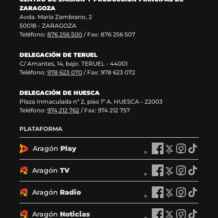
v
)
a
n
ZARAGOZA
e
v
t
Avda. María Zambrano, 2
n
e
a
50018 - ZARAGOZA
t
n
n
Teléfono:
876 256 500
/ Fax: 876 256 507
a
t
a
n
a
)
DELEGACIÓN DE TERUEL
a
n
C/ Amantes, 14, bajo. TERUEL - 44001
)
a
Teléfono:
978 623 070
/ Fax: 978 623 072
)
DELEGACIÓN DE HUESCA
Plaza Inmaculada nº 2, piso 1º A. HUESCA - 22003
Teléfono:
974 212 762
/ Fax: 974 212 757
PLATAFORMA
Aragón
Play
A
A
A
A
r
r
r
r
a
a
a
a
Aragón
TV
A
A
A
A
g
g
g
g
r
r
r
r
ó
ó
ó
ó
a
a
a
a
Aragón
Radio
n
A
n
A
n
A
n
A
g
g
g
g
P
r
P
r
P
r
P
r
ó
ó
ó
ó
l
a
l
a
l
a
l
a
Aragón
Noticias
n
A
n
A
n
A
n
A