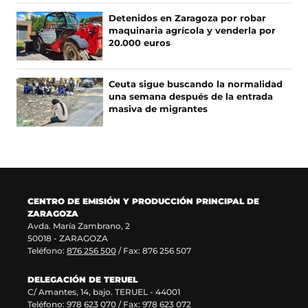
e
u
s
b
Detenidos en Zaragoza por robar
a
n
e
r
maquinaria agrícola y venderla por
b
a
a
e
20.000 euros
r
n
b
e
e
u
r
n
e
e
e
u
Ceuta sigue buscando la normalidad
n
v
e
n
una semana después de la entrada
u
a
n
a
masiva de migrantes
n
v
u
n
a
e
n
u
n
n
a
e
u
t
n
v
e
a
u
a
v
n
e
v
a
a
v
e
CENTRO DE EMISIÓN Y PRODUCCIÓN PRINCIPAL DE
v
)
a
n
ZARAGOZA
e
v
t
Avda. María Zambrano, 2
n
e
a
50018 - ZARAGOZA
t
n
n
Teléfono:
876 256 500
/ Fax: 876 256 507
a
t
a
n
a
)
DELEGACIÓN DE TERUEL
a
n
C/ Amantes, 14, bajo. TERUEL - 44001
)
a
Teléfono:
978 623 070
/ Fax: 978 623 072