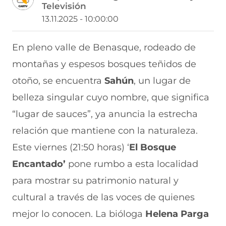
Televisión
a
a
a
a
a
r
r
r
r
r
13.11.2025 - 10:00:00
t
t
t
t
t
i
i
i
i
i
r
r
r
r
r
En pleno valle de Benasque, rodeado de
e
p
p
p
p
montañas y espesos bosques teñidos de
n
o
o
o
o
F
r
r
r
r
otoño, se encuentra
Sahún
, un lugar de
a
W
X
T
E
c
h
(
e
m
belleza singular cuyo nombre, que significa
e
a
s
l
a
b
t
e
e
i
“lugar de sauces”, ya anuncia la estrecha
o
s
a
g
l
relación que mantiene con la naturaleza.
o
A
b
r
(
k
p
r
a
s
Este viernes (21:50 horas) ‘
El Bosque
(
p
e
m
e
s
(
e
(
a
Encantado’
pone rumbo a esta localidad
e
s
n
s
b
a
e
u
e
r
para mostrar su patrimonio natural y
b
a
n
a
e
cultural a través de las voces de quienes
r
b
a
b
e
e
r
n
r
n
mejor lo conocen. La bióloga
Helena Parga
e
e
u
e
u