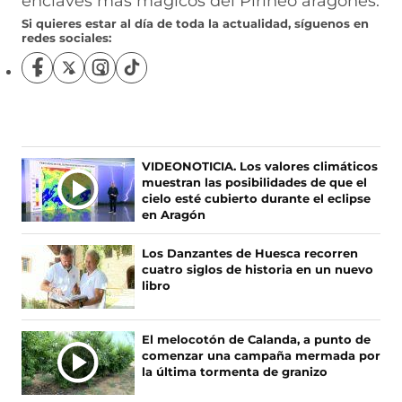
enclaves más mágicos del Pirineo aragonés.
Si quieres estar al día de toda la actualidad, síguenos en
redes sociales:
S
S
S
S
í
í
í
í
g
g
g
g
u
u
u
u
e
e
e
e
n
n
n
n
VIDEONOTICIA. Los valores climáticos
o
o
o
o
muestran las posibilidades de que el
s
s
s
s
cielo esté cubierto durante el eclipse
e
e
e
e
en Aragón
n
n
n
n
F
X
I
T
Los Danzantes de Huesca recorren
a
(
n
i
cuatro siglos de historia en un nuevo
c
s
s
k
libro
e
e
t
T
b
a
a
o
o
b
g
k
El melocotón de Calanda, a punto de
o
r
r
(
comenzar una campaña mermada por
k
e
a
s
la última tormenta de granizo
(
e
m
e
s
n
(
a