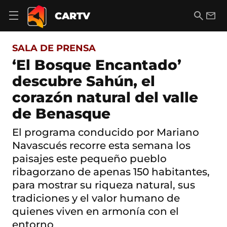
S
a
B
E
CARTV
A
l
u
m
b
t
s
a
r
o
c
i
i
SALA DE PRENSA
a
a
l
r
c
r
‘El Bosque Encantado’
m
o
e
descubre Sahún, el
n
n
t
ú
corazón natural del valle
e
d
n
de Benasque
e
i
n
d
a
El programa conducido por Mariano
o
v
Navascués recorre esta semana los
e
g
paisajes este pequeño pueblo
a
ribagorzano de apenas 150 habitantes,
c
para mostrar su riqueza natural, sus
i
ó
tradiciones y el valor humano de
n
quienes viven en armonía con el
entorno