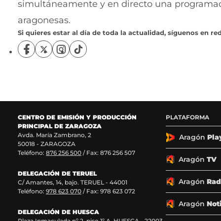
simultáneamente y en directo una programació
aragonesas.
Si quieres estar al día de toda la actualidad, síguenos en red
S
S
S
S
í
í
í
í
g
g
g
g
u
u
u
u
e
e
e
e
n
n
n
n
o
o
o
o
CENTRO DE EMISIÓN Y PRODUCCIÓN
PLATAFORMA
s
s
s
s
PRINCIPAL DE ZARAGOZA
e
e
e
e
Avda. María Zambrano, 2
n
n
n
n
Aragón
Pla
50018 - ZARAGOZA
F
X
I
T
Teléfono:
876 256 500
/ Fax: 876 256 507
a
(
n
i
Aragón
TV
c
s
s
k
DELEGACIÓN DE TERUEL
e
e
t
T
Aragón
Rad
C/ Amantes, 14, bajo. TERUEL - 44001
b
a
a
o
Teléfono:
978 623 070
/ Fax: 978 623 072
o
b
g
k
o
r
r
(
Aragón
Not
k
e
a
s
DELEGACIÓN DE HUESCA
Plaza Inmaculada nº 2, piso 1º A. HUESCA - 22003