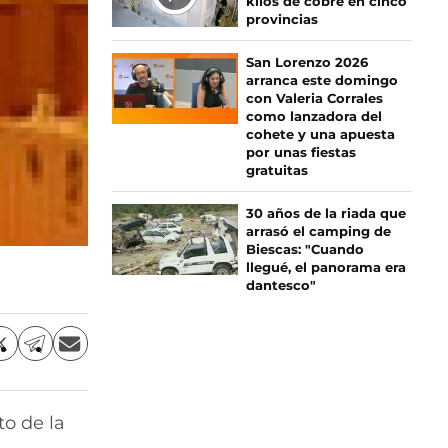
kilos de cobre en cinco
provincias
San Lorenzo 2026
arranca este domingo
con Valeria Corrales
como lanzadora del
cohete y una apuesta
por unas fiestas
gratuitas
30 años de la riada que
arrasó el camping de
Biescas: "Cuando
llegué, el panorama era
dantesco"
C
C
C
o
o
o
m
m
m
p
p
p
o de la
a
a
a
r
r
r