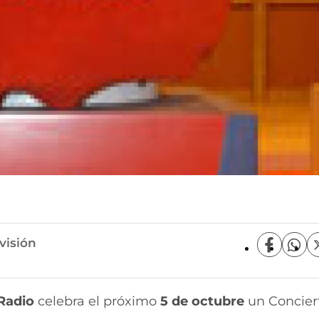
visión
C
C
o
o
m
m
p
p
Radio
celebra el próximo
5 de octubre
un Conciert
a
a
r
r