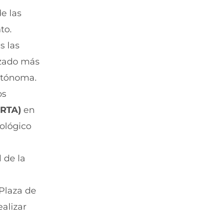
e las
to.
s las
izado más
utónoma.
os
RTA)
en
ológico
 de la
 Plaza de
ealizar