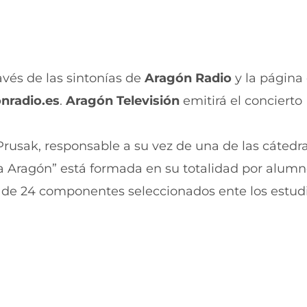
n
u
a
n
n
a
u
n
e
u
v
e
ravés de las sintonías de
Aragón Radio
y la página
a
v
v
a
nradio.es
.
Aragón Televisión
emitirá el concierto
e
v
n
e
t
n
Prusak, responsable a su vez de una de las cátedr
a
t
n
a
ta Aragón” está formada en su totalidad por alumn
a
n
)
a
 de 24 componentes seleccionados ente los estud
)