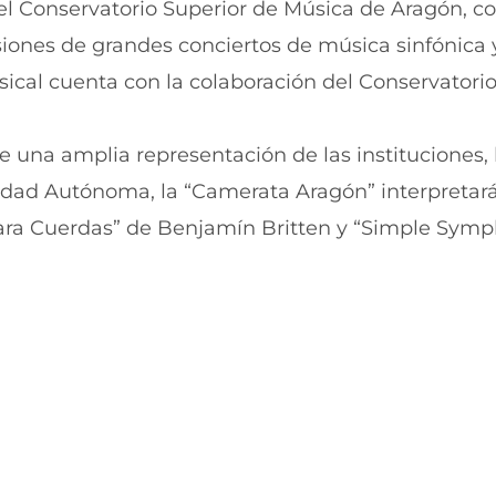
l Conservatorio Superior de Música de Aragón, co
t
t
i
i
ones de grandes conciertos de música sinfónica y
r
r
cal cuenta con la colaboración del Conservatorio
e
p
n
o
F
r
a
W
de una amplia representación de las instituciones, 
c
h
e
a
nidad Autónoma, la “Camerata Aragón” interpretar
b
t
a para Cuerdas” de Benjamín Britten y “Simple Sym
o
s
o
A
k
p
(
p
s
(
e
s
a
e
b
a
r
b
e
r
e
e
n
e
u
n