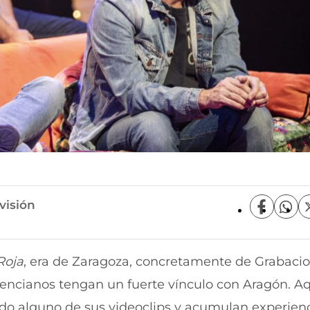
visión
C
C
o
o
m
m
p
p
Roja
, era de Zaragoza, concretamente de Grabacio
a
a
r
r
alencianos tengan un fuerte vínculo con Aragón. A
t
t
i
i
ado alguno de sus videoclips y acumulan experien