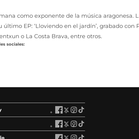
mana como exponente de la música aragonesa. 
último EP: ‘Lloviendo en el jardín’,
grabado con 
entxun o La Costa Brava, entre otros.
es sociales:
y
A
A
A
A
r
r
r
r
a
a
a
a
A
A
A
A
g
g
g
g
r
r
r
r
ó
ó
ó
ó
a
a
a
a
io