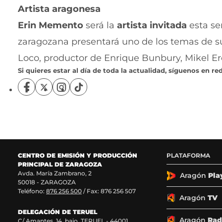
Artista aragonesa
Erin Memento
será la
artista invitada
esta se
zaragozana presentará uno de los temas de su 
Loco, productor de Enrique Bunbury, Mikel Er
Si quieres estar al día de toda la actualidad, síguenos en red
S
S
S
S
í
í
í
í
g
g
g
g
u
u
u
u
e
e
e
e
n
n
n
n
o
o
o
o
CENTRO DE EMISIÓN Y PRODUCCIÓN
PLATAFORMA
s
s
s
s
PRINCIPAL DE ZARAGOZA
e
e
e
e
Avda. María Zambrano, 2
n
n
n
n
Aragón
Pla
50018 - ZARAGOZA
F
X
I
T
Teléfono:
876 256 500
/ Fax: 876 256 507
a
(
n
i
Aragón
TV
c
s
s
k
DELEGACIÓN DE TERUEL
e
e
t
T
Aragón
Rad
C/ Amantes, 14, bajo. TERUEL - 44001