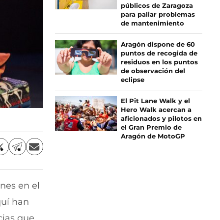
públicos de Zaragoza
para paliar problemas
de mantenimiento
Aragón dispone de 60
puntos de recogida de
residuos en los puntos
de observación del
eclipse
El Pit Lane Walk y el
Hero Walk acercan a
aficionados y pilotos en
el Gran Premio de
Aragón de MotoGP
C
C
C
o
o
o
m
m
m
p
p
p
nes en el
a
a
a
r
r
r
quí han
t
t
t
i
i
i
cias que