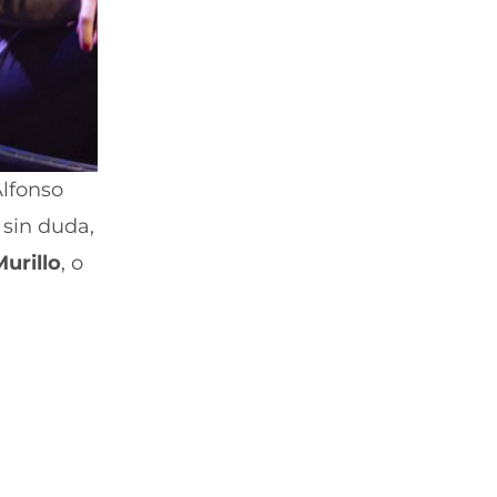
Alfonso
 sin duda,
Murillo
, o