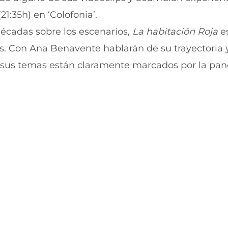
r
r
1:35h) en ‘Colofonia’.
e
p
n
o
décadas sobre los escenarios,
La habitación Roja
e
F
r
a
W
s. Con Ana Benavente hablarán de su trayectoria 
c
h
e
a
de sus temas están claramente marcados por la pa
b
t
o
s
o
A
k
p
(
p
s
(
e
s
a
e
b
a
r
b
e
r
e
e
n
e
u
n
n
u
a
n
n
a