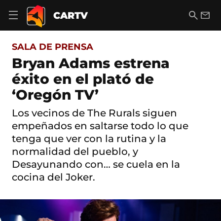
S
a
B
E
CARTV
A
l
u
m
b
t
s
a
r
o
c
i
i
SALA DE PRENSA
a
a
l
r
c
r
Bryan Adams estrena
m
o
e
éxito en el plató de
n
n
t
ú
‘Oregón TV’
e
d
n
e
i
Los vecinos de The Rurals siguen
n
d
empeñados en saltarse todo lo que
a
o
v
tenga que ver con la rutina y la
e
normalidad del pueblo, y
g
a
Desayunando con… se cuela en la
c
cocina del Joker.
i
ó
n