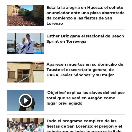
n
n
n
n
Estalla la alegría en Huesca: el cohete
o
o
o
o
anunciador ante una plaza abarrotada
s
s
s
s
da comienzo a las fiestas de San
e
e
e
e
Lorenzo
n
n
n
n
F
X
I
T
Esther Briz gana el Nacional de Beach
a
(
n
i
Sprint en Torrevieja
c
s
s
k
e
e
t
T
b
a
a
o
o
b
g
k
Aparecen muertos en su domicilio de
o
r
r
(
Tauste el exsecretario general de
k
e
a
s
UAGA, Javier Sánchez, y su mujer
(
e
m
e
s
n
(
a
e
u
s
b
‘Objetivo’ explica las claves del eclipse
a
n
e
r
total que se verá en Aragón como
b
a
a
e
lugar privilegiado
r
n
b
e
e
u
r
n
e
e
e
u
Todo el programa completo de las
n
v
e
n
fiestas de San Lorenzo: el pregón y el
u
a
n
a
cohete anunciador marcan este 9 de