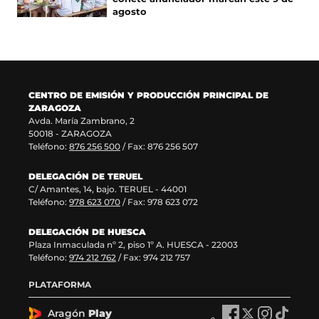
n
v
u
n
agosto
a
e
n
u
n
n
a
e
u
t
n
v
e
a
u
a
v
n
e
v
a
a
v
e
CENTRO DE EMISIÓN Y PRODUCCIÓN PRINCIPAL DE
v
)
a
n
ZARAGOZA
e
v
t
Avda. María Zambrano, 2
n
e
a
50018 - ZARAGOZA
t
n
n
Teléfono:
876 256 500
/ Fax: 876 256 507
a
t
a
n
a
)
DELEGACIÓN DE TERUEL
a
n
C/ Amantes, 14, bajo. TERUEL - 44001
)
a
Teléfono:
978 623 070
/ Fax: 978 623 072
)
DELEGACIÓN DE HUESCA
Plaza Inmaculada nº 2, piso 1º A. HUESCA - 22003
Teléfono:
974 212 762
/ Fax: 974 212 757
PLATAFORMA
Aragón
Play
A
A
A
A