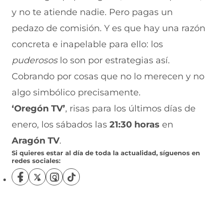
y no te atiende nadie. Pero pagas un
pedazo de comisión. Y es que hay una razón
concreta e inapelable para ello: los
puderosos
lo son por estrategias así.
Cobrando por cosas que no lo merecen y no
algo simbólico precisamente.
‘Oregón TV’
, risas para los últimos días de
enero, los sábados las
21:30 horas
en
Aragón TV
.
Si quieres estar al día de toda la actualidad, síguenos en
redes sociales:
S
S
S
S
í
í
í
í
g
g
g
g
u
u
u
u
e
e
e
e