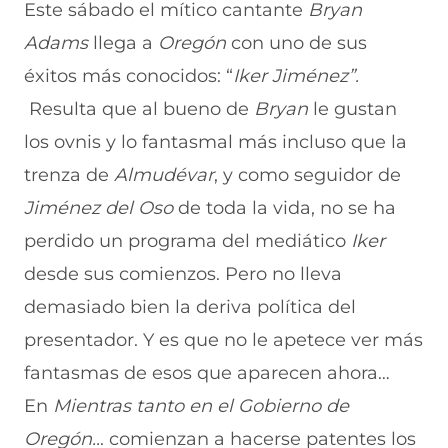
r
r
r
r
r
Este sábado el mítico cantante
Bryan
e
p
p
p
p
Adams
llega a
Oregón
con uno de sus
n
o
o
o
o
F
r
r
r
r
éxitos más conocidos: “
Iker Jiménez”.
a
W
X
T
E
c
h
(
e
m
Resulta que al bueno de
Bryan
le gustan
e
a
s
l
a
b
t
e
e
i
los ovnis y lo fantasmal más incluso que la
o
s
a
g
l
trenza de
Almudévar
, y como seguidor de
o
A
b
r
(
k
p
r
a
s
Jiménez
del
Oso
de toda la vida, no se ha
(
p
e
m
e
s
(
e
(
a
perdido un programa del mediático
Iker
e
s
n
s
b
a
e
u
e
r
desde sus comienzos. Pero no lleva
b
a
n
a
e
demasiado bien la deriva política del
r
b
a
b
e
e
r
n
r
n
presentador. Y es que no le apetece ver más
e
e
u
e
u
n
e
e
e
n
fantasmas de esos que aparecen ahora…
u
n
v
n
a
n
u
a
u
n
En
Mientras tanto en el Gobierno de
a
n
v
n
u
Oregón..
. comienzan a hacerse patentes los
n
a
e
a
e