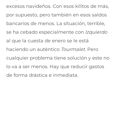
u
n
n
n
v
excesos navideños. Con esos kilitos de más,
e
u
t
u
a
v
e
a
e
v
por supuesto, pero también en esos saldos
a
v
n
v
e
bancarios de menos. La situación, terrible,
v
a
a
a
n
e
v
)
v
t
se ha cebado especialmente con
Izquierdo
n
e
e
a
t
n
n
n
al que la cuesta de enero se le está
a
t
t
a
n
a
a
)
haciendo un auténtico
Tourmalet
. Pero
a
n
n
cualquier problema tiene solución y este no
)
a
a
)
)
lo va a ser menos. Hay que reducir gastos
de forma drástica e inmediata.