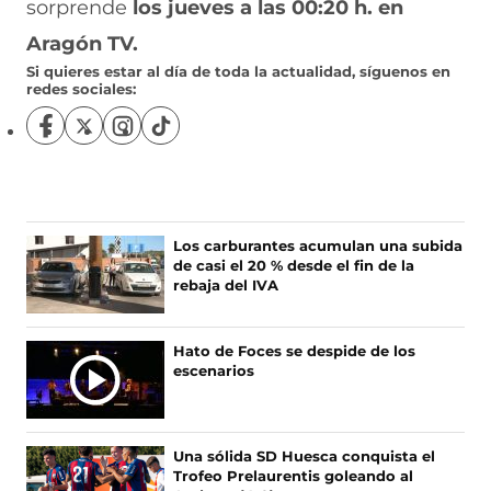
sorprende
los jueves a las 00:20 h. en
Aragón TV.
Si quieres estar al día de toda la actualidad, síguenos en
redes sociales:
S
S
S
S
í
í
í
í
g
g
g
g
u
u
u
u
e
e
e
e
n
n
n
n
Los carburantes acumulan una subida
o
o
o
o
de casi el 20 % desde el fin de la
s
s
s
s
rebaja del IVA
e
e
e
e
n
n
n
n
F
X
I
T
Hato de Foces se despide de los
a
(
n
i
escenarios
c
s
s
k
e
e
t
T
b
a
a
o
o
b
g
k
Una sólida SD Huesca conquista el
o
r
r
(
Trofeo Prelaurentis goleando al
k
e
a
s