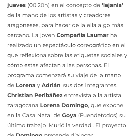
jueves
(00:20h) en el concepto de
‘lejanía’
n
o
o
o
o
F
r
r
r
r
de la mano de los artistas y creadores
a
W
X
T
E
c
h
(
e
m
aragoneses, para hacer de la ella algo más
e
a
s
l
a
b
t
e
e
i
cercano. La joven
Compañía Laumar
ha
o
s
a
g
l
realizado un espectáculo coreográfico en el
o
A
b
r
(
k
p
r
a
s
que reflexiona sobre las etiquetas sociales y
(
p
e
m
e
s
(
e
(
a
cómo estas afectan a las personas. El
e
s
n
s
b
a
e
u
e
r
programa comenzará su viaje de la mano
b
a
n
a
e
de
Lorena
y
Adrián
, sus dos integrantes.
r
b
a
b
e
e
r
n
r
n
Christian Peribáñez
entrevista a la artista
e
e
u
e
u
n
e
e
e
n
zaragozana
Lorena Domingo
, que expone
u
n
v
n
a
n
u
a
u
n
en la Casa Natal de
Goya
(Fuendetodos) su
a
n
v
n
u
último trabajo ‘Murió la verdad’. El proyecto
n
a
e
a
e
u
n
n
n
v
de
Domingo
pretende dialogar