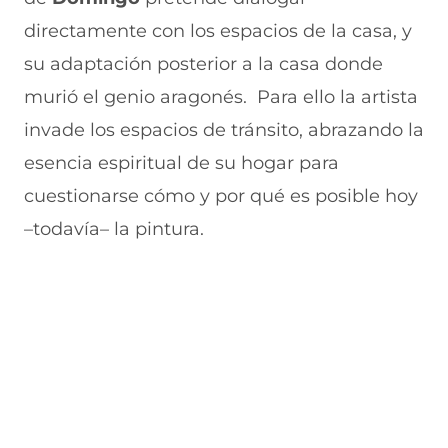
e
u
t
u
a
v
e
a
e
v
directamente con los espacios de la casa, y
a
v
n
v
e
su adaptación posterior a la casa donde
v
a
a
a
n
e
v
)
v
t
murió el genio aragonés. Para ello la artista
n
e
e
a
t
n
n
n
invade los espacios de tránsito, abrazando la
a
t
t
a
n
a
a
)
esencia espiritual de su hogar para
a
n
n
cuestionarse cómo y por qué es posible hoy
)
a
a
)
)
–todavía– la pintura.