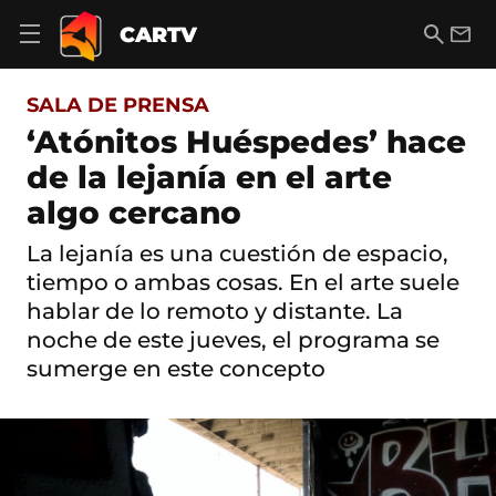
S
a
B
E
CARTV
A
l
u
m
b
t
s
a
r
o
c
i
i
SALA DE PRENSA
a
a
l
r
c
r
‘Atónitos Huéspedes’ hace
m
o
e
de la lejanía en el arte
n
n
t
ú
algo cercano
e
d
n
e
i
La lejanía es una cuestión de espacio,
n
d
tiempo o ambas cosas. En el arte suele
a
o
v
hablar de lo remoto y distante. La
e
noche de este jueves, el programa se
g
a
sumerge en este concepto
c
i
ó
n