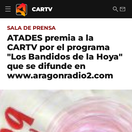
S
a
B
E
CARTV
A
l
u
m
b
t
s
a
r
o
c
i
i
SALA DE PRENSA
a
a
l
r
c
r
ATADES premia a la
m
o
e
CARTV por el programa
n
n
t
ú
"Los Bandidos de la Hoya"
e
d
n
que se difunde en
e
i
n
d
www.aragonradio2.com
a
o
v
e
g
a
c
i
ó
n