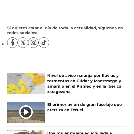
Si quieres estar al día de toda la actualidad, síguenos en
redes sociales:
S
S
S
S
í
í
í
í
g
g
g
g
u
u
u
u
e
e
e
e
n
n
n
n
Nivel de aviso naranja por lluvias y
o
o
o
o
tormentas en Gúdar y Maestrazgo y
s
s
s
s
amarillo en el Pirineo y en la Ibérica
e
e
e
e
zaragozana
n
n
n
n
F
X
I
T
El primer avión de gran fuselaje que
a
(
n
i
aterriza en Teruel
c
s
s
k
e
e
t
T
b
a
a
o
o
b
g
k
Una mujer muere acuchillada a