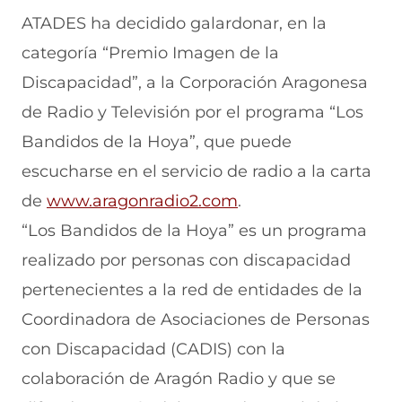
i
i
i
i
i
r
r
r
r
r
ATADES ha decidido galardonar, en la
e
p
p
p
p
categoría “Premio Imagen de la
n
o
o
o
o
F
r
r
r
r
Discapacidad”, a la Corporación Aragonesa
a
W
X
T
E
c
h
(
e
m
de Radio y Televisión por el programa “Los
e
a
s
l
a
b
t
e
e
i
Bandidos de la Hoya”, que puede
o
s
a
g
l
escucharse en el servicio de radio a la carta
o
A
b
r
(
k
p
r
a
s
de
www.aragonradio2.com
.
(
p
e
m
e
s
(
e
(
a
“Los Bandidos de la Hoya” es un programa
e
s
n
s
b
a
e
u
e
r
realizado por personas con discapacidad
b
a
n
a
e
pertenecientes a la red de entidades de la
r
b
a
b
e
e
r
n
r
n
Coordinadora de Asociaciones de Personas
e
e
u
e
u
n
e
e
e
n
con Discapacidad (CADIS) con la
u
n
v
n
a
n
u
a
u
n
colaboración de Aragón Radio y que se
a
n
v
n
u