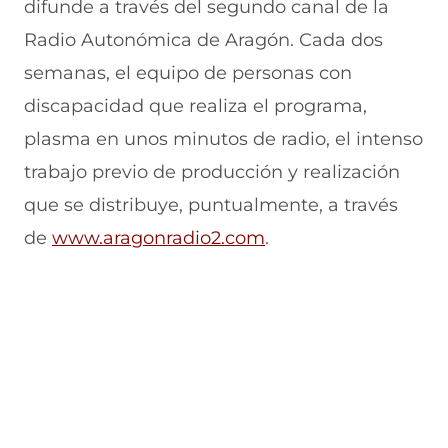
difunde a través del segundo canal de la
n
a
e
a
e
u
n
n
n
v
Radio Autonómica de Aragón. Cada dos
e
u
t
u
a
v
e
a
e
v
semanas, el equipo de personas con
a
v
n
v
e
discapacidad que realiza el programa,
v
a
a
a
n
e
v
)
v
t
plasma en unos minutos de radio, el intenso
n
e
e
a
t
n
n
n
trabajo previo de producción y realización
a
t
t
a
n
a
a
)
que se distribuye, puntualmente, a través
a
n
n
de
www.aragonradio2.com
.
)
a
a
)
)