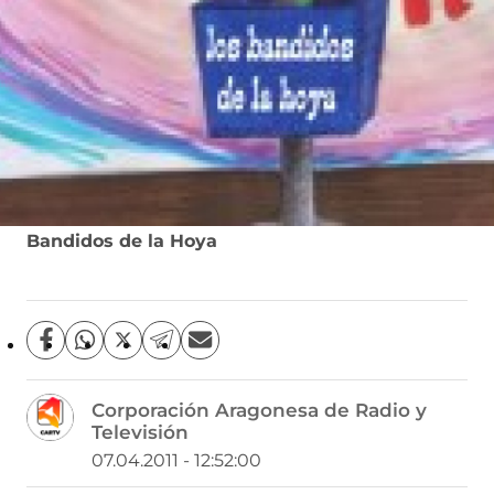
Bandidos de la Hoya
C
C
C
C
C
o
o
o
o
o
m
m
m
m
m
Corporación Aragonesa de Radio y
p
p
p
p
p
Televisión
a
a
a
a
a
r
r
r
r
r
07.04.2011 - 12:52:00
t
t
t
t
t