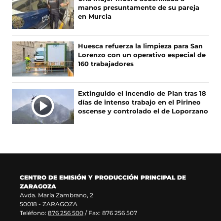
o
r
r
(
manos presuntamente de su pareja
k
e
a
s
en Murcia
(
e
m
e
s
n
(
a
e
u
s
b
Huesca refuerza la limpieza para San
a
n
e
r
Lorenzo con un operativo especial de
b
a
a
e
160 trabajadores
r
n
b
e
e
u
r
n
e
e
e
u
Extinguido el incendio de Plan tras 18
n
v
e
n
días de intenso trabajo en el Pirineo
u
a
n
a
oscense y controlado el de Loporzano
n
v
u
n
a
e
n
u
n
n
a
e
u
t
n
v
e
a
u
a
v
n
e
v
a
a
v
e
CENTRO DE EMISIÓN Y PRODUCCIÓN PRINCIPAL DE
v
)
a
n
ZARAGOZA
e
v
t
Avda. María Zambrano, 2
n
e
a
50018 - ZARAGOZA
t
n
n
Teléfono:
876 256 500
/ Fax: 876 256 507
a
t
a