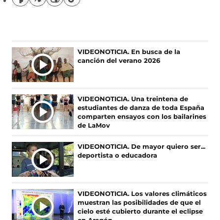
S
S
S
S
í
í
í
í
g
g
g
g
u
u
u
u
e
e
e
e
n
n
n
n
VIDEONOTICIA. En busca de la
o
o
o
o
canción del verano 2026
s
s
s
s
e
e
e
e
n
n
n
n
F
X
I
T
VIDEONOTICIA. Una treintena de
a
(
n
i
estudiantes de danza de toda España
c
s
s
k
comparten ensayos con los bailarines
e
e
t
T
de LaMov
b
a
a
o
o
b
g
k
VIDEONOTICIA. De mayor quiero ser...
o
r
r
(
deportista o educadora
k
e
a
s
(
e
m
e
s
n
(
a
e
u
s
b
VIDEONOTICIA. Los valores climáticos
a
n
e
r
muestran las posibilidades de que el
b
a
a
e
cielo esté cubierto durante el eclipse
r
n
b
e