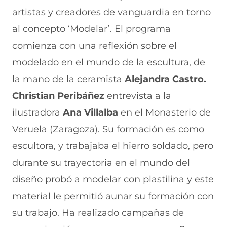
F
r
r
r
r
artistas y creadores de vanguardia en torno
a
W
X
T
E
c
h
(
e
m
al concepto ‘Modelar’. El programa
e
a
s
l
a
b
t
e
e
i
comienza con una reflexión sobre el
o
s
a
g
l
modelado en el mundo de la escultura, de
o
A
b
r
(
k
p
r
a
s
la mano de la ceramista
Alejandra Castro.
(
p
e
m
e
s
(
e
(
a
Christian Peribáñez
entrevista a la
e
s
n
s
b
a
e
u
e
r
ilustradora
Ana Villalba
en el Monasterio de
b
a
n
a
e
Veruela (Zaragoza). Su formación es como
r
b
a
b
e
e
r
n
r
n
escultora, y trabajaba el hierro soldado, pero
e
e
u
e
u
n
e
e
e
n
durante su trayectoria en el mundo del
u
n
v
n
a
n
u
a
u
n
diseño probó a modelar con plastilina y este
a
n
v
n
u
material le permitió aunar su formación con
n
a
e
a
e
u
n
n
n
v
su trabajo. Ha realizado campañas de
e
u
t
u
a
v
e
a
e
v