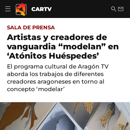
S
a
B
E
CARTV
A
l
u
m
b
t
s
a
r
o
c
i
i
SALA DE PRENSA
a
a
l
r
c
r
Artistas y creadores de
m
o
e
vanguardia “modelan” en
n
n
t
ú
‘Atónitos Huéspedes’
e
d
n
e
i
El programa cultural de Aragón TV
n
d
aborda los trabajos de diferentes
a
o
v
creadores aragoneses en torno al
e
concepto ‘modelar’
g
a
c
i
ó
n