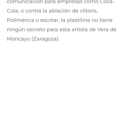
comunicación para empresas como Coca-
a
v
n
v
e
Cola, o contra la ablación de clítoris.
v
a
a
a
n
e
v
)
v
t
Polimérica o escolar, la plastilina no tiene
n
e
e
a
t
n
n
n
ningún secreto para esta artista de Vera de
a
t
t
a
n
a
a
)
Moncayo (Zaragoza).
a
n
n
)
a
a
)
)