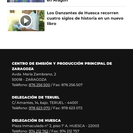
en Aragón
e
u
r
n
e
e
e
u
Los Danzantes de Huesca recorren
n
v
e
n
cuatro siglos de historia en un nuevo
u
a
n
a
libro
n
v
u
n
a
e
n
u
n
n
a
e
u
t
n
v
e
a
u
a
v
n
e
v
a
a
v
e
CENTRO DE EMISIÓN Y PRODUCCIÓN PRINCIPAL DE
v
)
a
n
ZARAGOZA
e
v
t
Avda. María Zambrano, 2
n
e
a
50018 - ZARAGOZA
t
n
n
Teléfono:
876 256 500
/ Fax: 876 256 507
a
t
a
n
a
)
DELEGACIÓN DE TERUEL
a
n
C/ Amantes, 14, bajo. TERUEL - 44001
)
a
Teléfono:
978 623 070
/ Fax: 978 623 072
)
DELEGACIÓN DE HUESCA
Plaza Inmaculada nº 2, piso 1º A. HUESCA - 22003
Teléfono:
974 212 762
/ Fax: 974 212 757