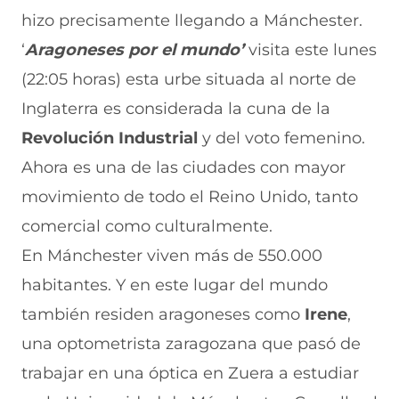
e
p
p
p
p
hizo precisamente llegando a Mánchester.
n
o
o
o
o
F
r
r
r
r
‘
Aragoneses por el mundo’
visita este lunes
a
W
X
T
E
c
h
(
e
m
(22:05 horas) esta urbe situada al norte de
e
a
s
l
a
b
t
e
e
i
Inglaterra es considerada la cuna de la
o
s
a
g
l
Revolución Industrial
y del voto femenino.
o
A
b
r
(
k
p
r
a
s
Ahora es una de las ciudades con mayor
(
p
e
m
e
s
(
e
(
a
movimiento de todo el Reino Unido, tanto
e
s
n
s
b
a
e
u
e
r
comercial como culturalmente.
b
a
n
a
e
En Mánchester viven más de 550.000
r
b
a
b
e
e
r
n
r
n
habitantes. Y en este lugar del mundo
e
e
u
e
u
n
e
e
e
n
también residen aragoneses como
Irene
,
u
n
v
n
a
n
u
a
u
n
una optometrista zaragozana que pasó de
a
n
v
n
u
trabajar en una óptica en Zuera a estudiar
n
a
e
a
e
u
n
n
n
v