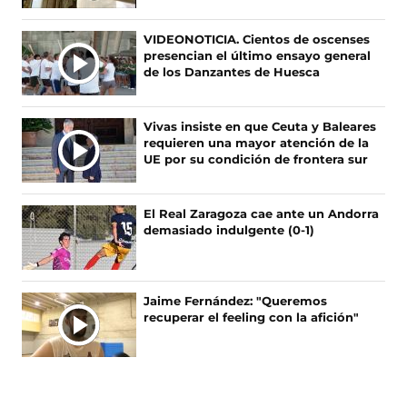
n
n
n
n
F
X
I
T
VIDEONOTICIA. Cientos de oscenses
a
(
n
i
presencian el último ensayo general
c
s
s
k
de los Danzantes de Huesca
e
e
t
T
b
a
a
o
o
b
g
k
Vivas insiste en que Ceuta y Baleares
o
r
r
(
requieren una mayor atención de la
k
e
a
s
UE por su condición de frontera sur
(
e
m
e
s
n
(
a
e
u
s
b
El Real Zaragoza cae ante un Andorra
a
n
e
r
demasiado indulgente (0-1)
b
a
a
e
r
n
b
e
e
u
r
n
e
e
e
u
Jaime Fernández: "Queremos
n
v
e
n
recuperar el feeling con la afición"
u
a
n
a
n
v
u
n
a
e
n
u
n
n
a
e
u
t
n
v