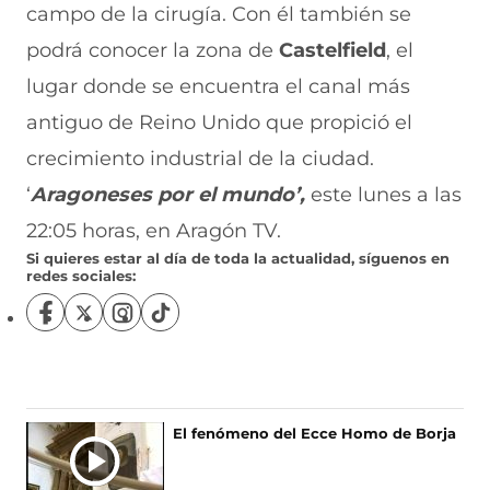
campo de la cirugía. Con él también se
podrá conocer la zona de
Castelfield
, el
lugar donde se encuentra el canal más
antiguo de Reino Unido que propició el
crecimiento industrial de la ciudad.
‘
Aragoneses por el mundo’,
este lunes a las
22:05 horas, en Aragón TV.
Si quieres estar al día de toda la actualidad, síguenos en
redes sociales:
S
S
S
S
í
í
í
í
g
g
g
g
u
u
u
u
e
e
e
e
n
n
n
n
El fenómeno del Ecce Homo de Borja
o
o
o
o
s
s
s
s
e
e
e
e