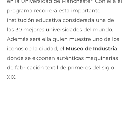
en la Universidad de Mánchester. Con ella el
e
u
t
u
a
v
e
a
e
v
programa recorrerá esta importante
a
v
n
v
e
institución educativa considerada una de
v
a
a
a
n
e
v
)
v
t
las 30 mejores universidades del mundo.
n
e
e
a
t
n
n
n
Además será ella quien muestre uno de los
a
t
t
a
n
a
a
)
iconos de la ciudad, el
Museo de Industria
a
n
n
donde se exponen auténticas maquinarias
)
a
a
)
)
de fabricación textil de primeros del siglo
XIX.