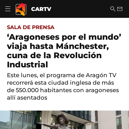
S
a
B
E
CARTV
A
l
u
m
b
t
s
a
r
o
c
i
i
SALA DE PRENSA
a
a
l
r
c
r
‘Aragoneses por el mundo’
m
o
e
viaja hasta Mánchester,
n
n
t
ú
cuna de la Revolución
e
d
n
Industrial
e
i
n
d
a
Este lunes, el programa de Aragón TV
o
v
recorrerá esta ciudad inglesa de más
e
g
de 550.000 habitantes con aragoneses
a
allí asentados
c
i
ó
n