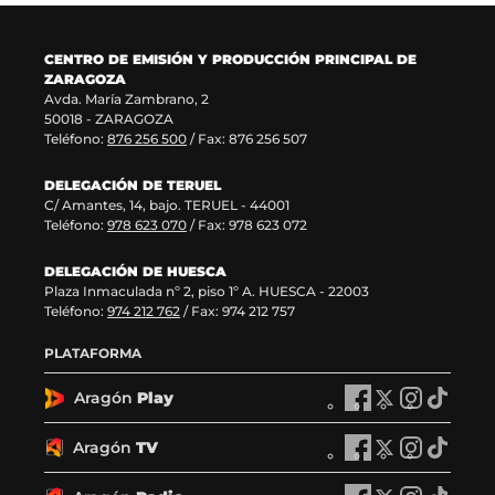
e
a
u
a
v
n
e
v
a
a
v
e
CENTRO DE EMISIÓN Y PRODUCCIÓN PRINCIPAL DE
v
)
a
n
ZARAGOZA
e
v
t
Avda. María Zambrano, 2
n
e
a
50018 - ZARAGOZA
t
n
n
Teléfono:
876 256 500
/ Fax: 876 256 507
a
t
a
n
a
)
DELEGACIÓN DE TERUEL
a
n
C/ Amantes, 14, bajo. TERUEL - 44001
)
a
Teléfono:
978 623 070
/ Fax: 978 623 072
)
DELEGACIÓN DE HUESCA
Plaza Inmaculada nº 2, piso 1º A. HUESCA - 22003
Teléfono:
974 212 762
/ Fax: 974 212 757
PLATAFORMA
Aragón
Play
A
A
A
A
r
r
r
r
a
a
a
a
Aragón
TV
A
A
A
A
g
g
g
g
r
r
r
r
ó
ó
ó
ó