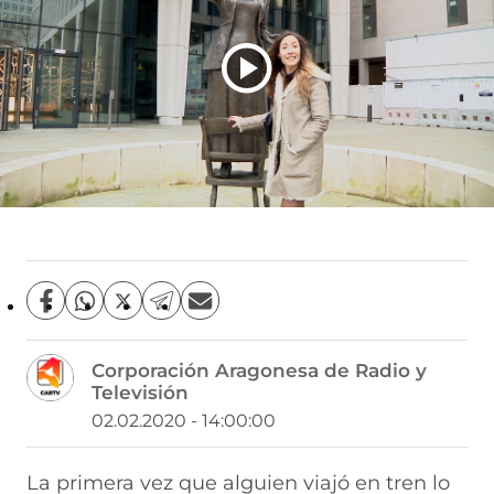
C
C
C
C
C
o
o
o
o
o
m
m
m
m
m
Corporación Aragonesa de Radio y
p
p
p
p
p
Televisión
a
a
a
a
a
r
r
r
r
r
02.02.2020 - 14:00:00
t
t
t
t
t
i
i
i
i
i
r
r
r
r
r
La primera vez que alguien viajó en tren lo