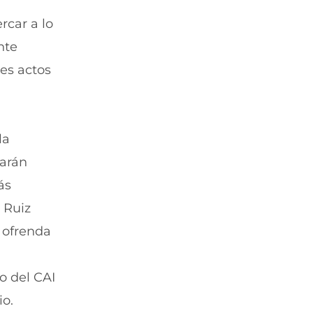
rcar a lo
nte
tes actos
la
arán
ás
 Ruiz
a ofrenda
do del CAI
io.