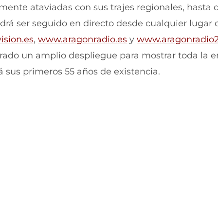
i
i
mente ataviadas con sus trajes regionales, hasta 
r
r
podrá ser seguido en directo desde cualquier lugar 
e
p
n
o
ision.es
,
www.aragonradio.es
y
www.aragonradio
F
r
a
W
arado un amplio despliegue para mostrar toda la 
c
h
e
a
 sus primeros 55 años de existencia.
b
t
o
s
o
A
k
p
(
p
s
(
e
s
a
e
b
a
r
b
e
r
e
e
n
e
u
n
n
u
a
n