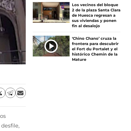
Los vecinos del bloque
2 de la plaza Santa Clara
de Huesca regresan a
sus viviendas y ponen
fin al desalojo
‘Chino Chano’ cruza la
frontera para descubrir
el Fort du Portalet y el
histórico Chemin de la
Mature
C
C
C
o
o
o
m
m
m
p
p
p
los
a
a
a
r
r
r
desfile,
t
t
t