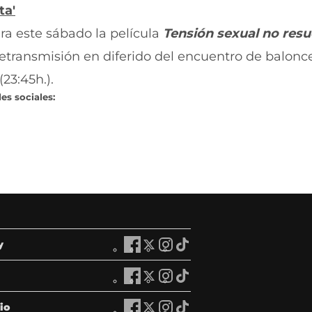
ta'
a este sábado la película
Tensión sexual no resue
retransmisión en diferido del encuentro de balonc
23:45h.).
es sociales:
y
A
A
A
A
r
r
r
r
a
a
a
a
A
A
A
A
g
g
g
g
r
r
r
r
ó
ó
ó
ó
a
a
a
a
io