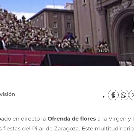
visión
C
C
o
o
m
m
p
p
bado en directo la
Ofrenda de flores
a la Virgen y 
a
a
r
r
 fiestas del Pilar de Zaragoza. Este multitudinario 
t
t