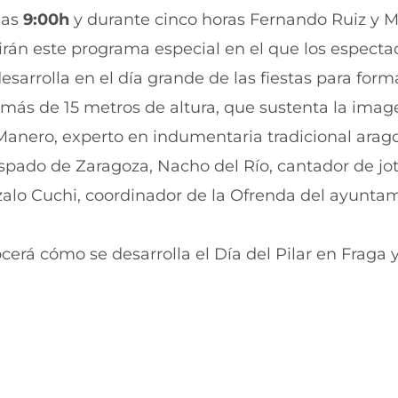
n
a
las
9:00h
y durante cinco horas Fernando Ruiz y M
u
n
rán este programa especial en el que los especta
e
u
v
e
esarrolla en el día grande de las fiestas para form
a
v
v
a
 más de 15 metros de altura, que sustenta la imag
e
v
n
e
 Manero, experto en indumentaria tradicional arag
t
n
pado de Zaragoza, Nacho del Río, cantador de jot
a
t
n
a
nzalo Cuchi, coordinador de la Ofrenda del ayunta
a
n
)
a
)
cerá cómo se desarrolla el Día del Pilar en Fraga 