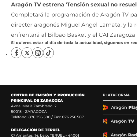
Aragón TV estrena 'Tensión sexual no resuel
Completará la programación de Aragón TV par
director aragonés Miguel Ángel Lamata, y la 
enfrentará al Bilbao Basket y el CAI Zaragoza (
Si quieres estar al día de toda la actualidad, síguenos en red
S
S
S
S
í
í
í
í
g
g
g
g
u
u
u
u
e
e
e
e
n
n
n
n
o
o
o
o
CENTRO DE EMISIÓN Y PRODUCCIÓN
PLATAFORMA
s
s
s
s
PRINCIPAL DE ZARAGOZA
e
e
e
e
Avda. María Zambrano, 2
n
n
n
n
Aragón
Pla
50018 - ZARAGOZA
F
X
I
T
Teléfono:
876 256 500
/ Fax: 876 256 507
a
(
n
i
Aragón
TV
c
s
s
k
DELEGACIÓN DE TERUEL
e
e
t
T
Aragón
Rad
C/ Amantes, 14, bajo. TERUEL - 44001
b
a
a
o