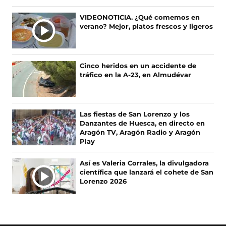
n
n
n
n
F
X
I
T
VIDEONOTICIA. ¿Qué comemos en
a
(
n
i
verano? Mejor, platos frescos y ligeros
c
s
s
k
e
e
t
T
b
a
a
o
o
b
g
k
Cinco heridos en un accidente de
o
r
r
(
tráfico en la A-23, en Almudévar
k
e
a
s
(
e
m
e
s
n
(
a
e
u
s
b
Las fiestas de San Lorenzo y los
a
n
e
r
Danzantes de Huesca, en directo en
b
a
a
e
Aragón TV, Aragón Radio y Aragón
r
n
b
e
Play
e
u
r
n
e
e
e
u
Así es Valeria Corrales, la divulgadora
n
v
e
n
científica que lanzará el cohete de San
u
a
n
a
Lorenzo 2026
n
v
u
n
a
e
n
u
n
n
a
e
u
t
n
v
e
a
u
a