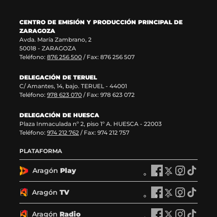
v
n
e
v
a
a
v
e
CENTRO DE EMISIÓN Y PRODUCCIÓN PRINCIPAL DE
v
)
a
n
ZARAGOZA
e
v
t
Avda. María Zambrano, 2
n
e
a
50018 - ZARAGOZA
t
n
n
Teléfono:
876 256 500
/ Fax: 876 256 507
a
t
a
n
a
)
DELEGACIÓN DE TERUEL
a
n
C/ Amantes, 14, bajo. TERUEL - 44001
)
a
Teléfono:
978 623 070
/ Fax: 978 623 072
)
DELEGACIÓN DE HUESCA
Plaza Inmaculada nº 2, piso 1º A. HUESCA - 22003
Teléfono:
974 212 762
/ Fax: 974 212 757
PLATAFORMA
Aragón
Play
A
A
A
A
r
r
r
r
a
a
a
a
Aragón
TV
A
A
A
A
g
g
g
g
r
r
r
r
ó
ó
ó
ó
a
a
a
a
Aragón
Radio