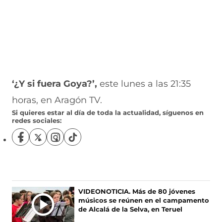
‘¿Y si fuera Goya?’,
este lunes a las 21:35
horas, en Aragón TV.
Si quieres estar al día de toda la actualidad, síguenos en
redes sociales:
S
S
S
S
í
í
í
í
g
g
g
g
u
u
u
u
e
e
e
e
n
n
n
n
VIDEONOTICIA. Más de 80 jóvenes
o
o
o
o
músicos se reúnen en el campamento
s
s
s
s
de Alcalá de la Selva, en Teruel
e
e
e
e