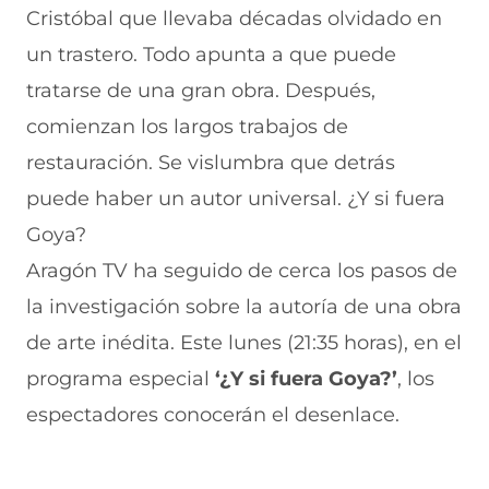
Cristóbal que llevaba décadas olvidado en
n
o
o
o
o
F
r
r
r
r
un trastero. Todo apunta a que puede
a
W
X
T
E
c
h
(
e
m
tratarse de una gran obra. Después,
e
a
s
l
a
b
t
e
e
i
comienzan los largos trabajos de
o
s
a
g
l
restauración. Se vislumbra que detrás
o
A
b
r
(
k
p
r
a
s
puede haber un autor universal. ¿Y si fuera
(
p
e
m
e
s
(
e
(
a
Goya?
e
s
n
s
b
a
e
u
e
r
Aragón TV ha seguido de cerca los pasos de
b
a
n
a
e
la investigación sobre la autoría de una obra
r
b
a
b
e
e
r
n
r
n
de arte inédita. Este lunes (21:35 horas), en el
e
e
u
e
u
n
e
e
e
n
programa especial
‘¿Y si fuera Goya?’
, los
u
n
v
n
a
n
u
a
u
n
espectadores conocerán el desenlace.
a
n
v
n
u
n
a
e
a
e
u
n
n
n
v