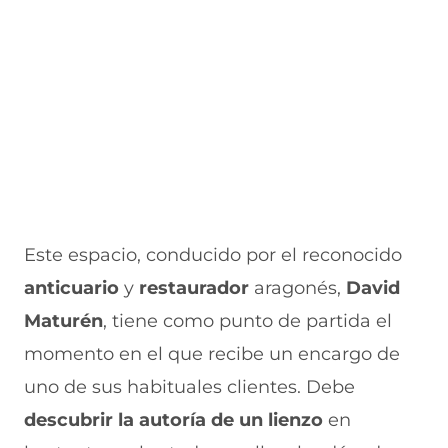
e
u
t
u
a
v
e
a
e
v
a
v
n
v
e
v
a
a
a
n
e
v
)
v
t
n
e
e
a
t
n
n
n
a
t
t
a
n
a
a
)
a
n
n
)
a
a
)
)
Este espacio, conducido por el reconocido
anticuario
y
restaurador
aragonés,
David
Maturén
, tiene como punto de partida el
momento en el que recibe un encargo de
uno de sus habituales clientes. Debe
descubrir la autoría de un lienzo
en