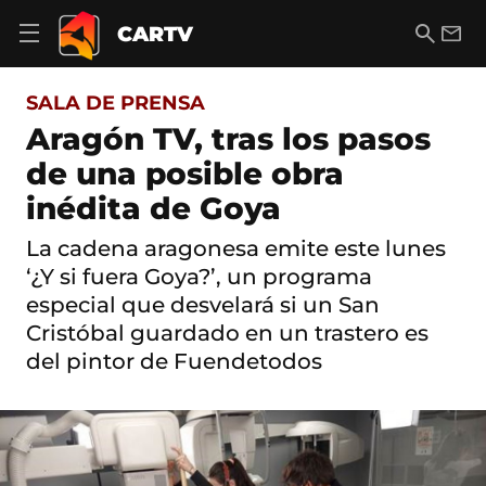
S
a
B
E
CARTV
A
l
u
m
b
t
s
a
r
o
c
i
i
SALA DE PRENSA
a
a
l
r
c
r
Aragón TV, tras los pasos
m
o
e
de una posible obra
n
n
t
ú
inédita de Goya
e
d
n
e
i
La cadena aragonesa emite este lunes
n
d
‘¿Y si fuera Goya?’, un programa
a
o
v
especial que desvelará si un San
e
Cristóbal guardado en un trastero es
g
a
del pintor de Fuendetodos
c
i
ó
n