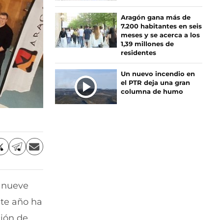
Aragón gana más de
7.200 habitantes en seis
meses y se acerca a los
1,39 millones de
residentes
Un nuevo incendio en
el PTR deja una gran
columna de humo
C
C
C
o
o
o
m
m
m
p
p
p
 nueve
a
a
a
r
r
r
te año ha
t
t
t
i
i
i
ción de