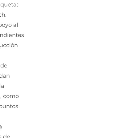
squeta;
ch.
poyo al
endientes
ducción
 de
edan
la
n, como
 puntos
a
s de