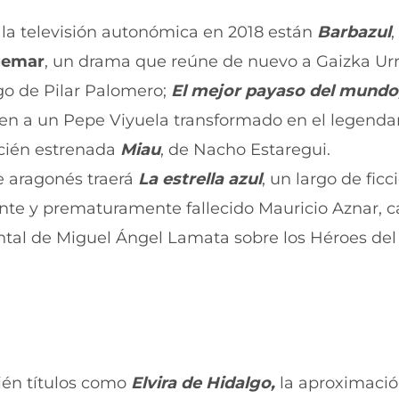
u
n
 la televisión autonómica en 2018 están
Barbazul
,
e
u
v
e
uemar
, un drama que reúne de nuevo a Gaizka Urr
a
v
v
a
rgo de Pilar Palomero;
El mejor payaso del mundo
e
v
n
e
gen a un Pepe Viyuela transformado en el legenda
t
n
ecién estrenada
Miau
, de Nacho Estaregui.
a
t
n
a
e aragonés traerá
La estrella azul
, un largo de ficc
a
n
)
a
yente y prematuramente fallecido Mauricio Aznar, 
)
tal de Miguel Ángel Lamata sobre los Héroes del 
ién títulos como
Elvira de Hidalgo,
la aproximaci