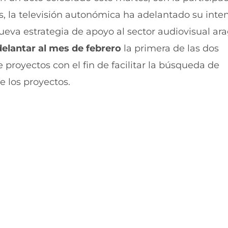
r
r
s, la televisión autonómica ha adelantado su inte
e
p
n
o
eva estrategia de apoyo al sector audiovisual ar
F
r
a
W
delantar al mes de febrero
la primera de las dos
c
h
e
a
 proyectos con el fin de facilitar la búsqueda de
b
t
e los proyectos.
o
s
o
A
k
p
(
p
s
(
e
s
a
e
b
a
r
b
e
r
e
e
n
e
u
n
n
u
a
n
n
a