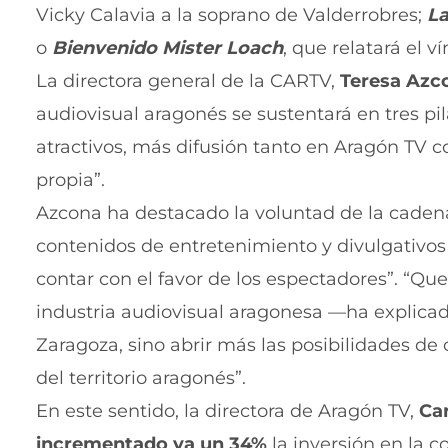
Vicky Calavia a la soprano de Valderrobres;
La
o
Bienvenido Mister Loach
, que relatará el 
La directora general de la CARTV,
Teresa Azc
audiovisual aragonés se sustentará en tres p
atractivos, más difusión tanto en Aragón TV c
propia”.
Azcona ha destacado la voluntad de la cadena
contenidos de entretenimiento y divulgativo
contar con el favor de los espectadores”. “Q
ue
industria audiovisual aragonesa —ha explicad
Zaragoza, sino abrir más las posibilidades de
del territorio aragonés”.
En este sentido, la directora de Aragón TV,
Ca
incrementado ya un 34%
la inversión en la 