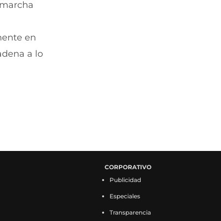
n marcha
nente en
adena a lo
CORPORATIVO
Publicidad
Especiales
Transparencia