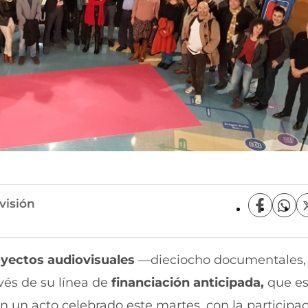
visión
C
C
o
o
m
m
p
p
yectos audiovisuales
—dieciocho documentales,
a
a
r
r
avés de su línea de
financiación anticipada,
que es
t
t
i
i
n un acto celebrado este martes, con la participa