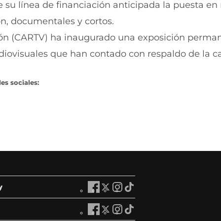
e su línea de financiación anticipada la puesta e
ón, documentales y cortos.
ión (CARTV) ha inaugurado una exposición perma
audiovisuales que han contado con respaldo de la c
es sociales:
y
A
A
A
A
r
r
r
r
a
a
a
a
A
A
A
A
g
g
g
g