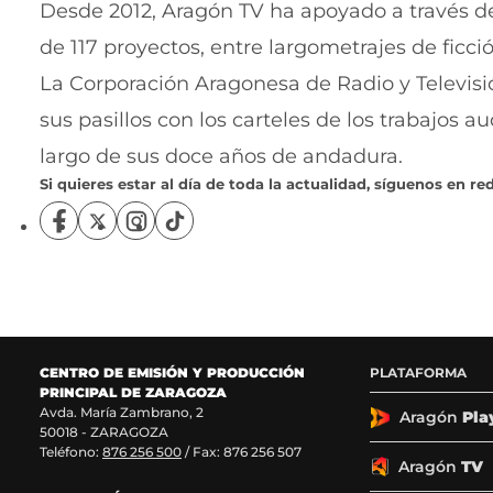
Desde 2012
, Aragón TV ha apoyado a través d
de 117 proyectos, entre largometrajes de ficci
La Corporación Aragonesa
de Radio y Televis
sus pasillos con los carteles de los trabajos 
largo de sus doce años de andadura.
Si quieres estar al día de toda la actualidad, síguenos en red
S
S
S
S
í
í
í
í
g
g
g
g
u
u
u
u
e
e
e
e
n
n
n
n
o
o
o
o
CENTRO DE EMISIÓN Y PRODUCCIÓN
PLATAFORMA
s
s
s
s
PRINCIPAL DE ZARAGOZA
e
e
e
e
Avda. María Zambrano, 2
n
n
n
n
Aragón
Pla
50018 - ZARAGOZA
F
X
I
T
Teléfono:
876 256 500
/ Fax: 876 256 507
a
(
n
i
Aragón
TV
c
s
s
k