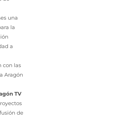
ses una
ara la
ción
dad a
 con las
 a Aragón
ragón TV
proyectos
ifusión de