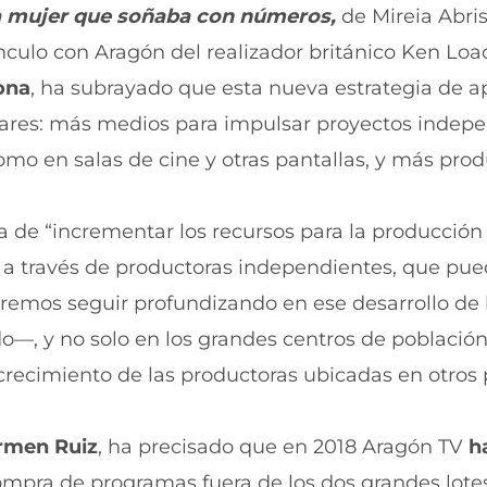
 mujer que soñaba con números,
de Mireia Abri
vínculo con Aragón del realizador británico Ken Loa
ona
, ha subrayado que esta nueva estrategia de a
ilares: más medios para impulsar proyectos indep
omo en salas de cine y otras pantallas, y más pro
 de “incrementar los recursos para la producción
s a través de productoras independientes, que pu
remos seguir profundizando en ese desarrollo de 
o—, y no solo en los grandes centros de població
 crecimiento de las productoras ubicadas en otros
rmen Ruiz
, ha precisado que en 2018 Aragón TV
h
compra de programas fuera de los dos grandes lote