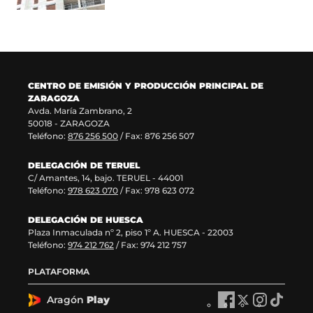
a
e
n
u
n
n
a
e
u
t
n
v
e
a
u
a
v
n
e
v
a
a
v
e
CENTRO DE EMISIÓN Y PRODUCCIÓN PRINCIPAL DE
v
)
a
n
ZARAGOZA
e
v
t
Avda. María Zambrano, 2
n
e
a
50018 - ZARAGOZA
t
n
n
Teléfono:
876 256 500
/ Fax: 876 256 507
a
t
a
n
a
)
DELEGACIÓN DE TERUEL
a
n
C/ Amantes, 14, bajo. TERUEL - 44001
)
a
Teléfono:
978 623 070
/ Fax: 978 623 072
)
DELEGACIÓN DE HUESCA
Plaza Inmaculada nº 2, piso 1º A. HUESCA - 22003
Teléfono:
974 212 762
/ Fax: 974 212 757
PLATAFORMA
Aragón
Play
A
A
A
A