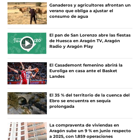
n
n
n
n
Ganaderos y agricultores afrontan un
o
o
o
o
verano que obliga a ajustar el
s
s
s
s
consumo de agua
e
e
e
e
n
n
n
n
F
X
I
T
El pan de San Lorenzo abre las fiestas
a
(
n
i
de Huesca en Aragón TV, Aragón
c
s
s
k
Radio y Aragón Play
e
e
t
T
b
a
a
o
o
b
g
k
El Casademont femenino abrirá la
o
r
r
(
Euroliga en casa ante el Basket
k
e
a
s
Landes
(
e
m
e
s
n
(
a
e
u
s
b
El 35 % del territorio de la cuenca del
a
n
e
r
Ebro se encuentra en sequía
b
a
a
e
prolongada
r
n
b
e
e
u
r
n
e
e
e
u
La compraventa de viviendas en
n
v
e
n
Aragón sube un 9 % en junio respecto
u
a
n
a
a 2025, con 1.859 operaciones
n
v
u
n