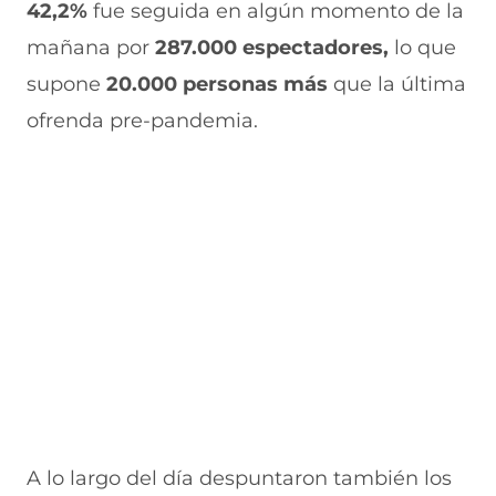
n
u
a
u
n
42,2%
fue seguida en algún momento de la
a
n
v
n
u
mañana por
287.000 espectadores,
lo que
n
a
e
a
e
u
n
n
n
v
supone
20.000 personas más
que la última
e
u
t
u
a
v
e
a
e
v
ofrenda pre-pandemia.
a
v
n
v
e
v
a
a
a
n
e
v
)
v
t
n
e
e
a
t
n
n
n
a
t
t
a
n
a
a
)
a
n
n
)
a
a
)
)
A lo largo del día despuntaron también los