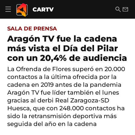
S
a
B
E
CARTV
A
l
u
m
b
t
s
a
r
o
c
i
i
SALA DE PRENSA
a
a
l
r
c
r
Aragón TV fue la cadena
m
o
e
más vista el Día del Pilar
n
n
t
ú
con un 20,4% de audiencia
e
d
n
e
i
La Ofrenda de Flores superó en 20.000
n
d
contactos a la última ofrecida por la
a
o
v
cadena en 2019 antes de la pandemia
e
Aragón TV fue líder también el lunes
g
a
gracias al derbi Real Zaragoza-SD
c
Huesca, que con 248.000 contactos ha
i
ó
sido la retransmisión deportiva más
n
seguida del año en la cadena