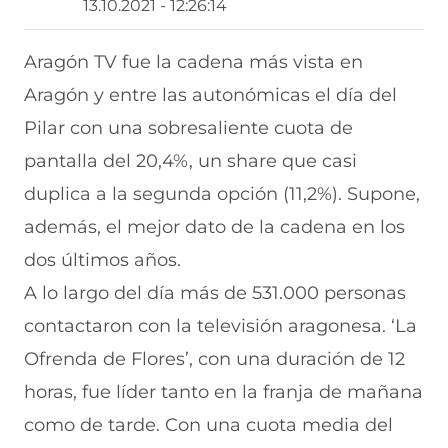
13.10.2021 - 12:26:14
t
t
t
t
t
i
i
i
i
i
r
r
r
r
r
Aragón TV fue la cadena más vista en
e
p
p
p
p
Aragón y entre las autonómicas el día del
n
o
o
o
o
F
r
r
r
r
Pilar con una sobresaliente cuota de
a
W
X
T
E
c
h
(
e
m
pantalla del 20,4%, un share que casi
e
a
s
l
a
b
t
e
e
i
duplica a la segunda opción (11,2%). Supone,
o
s
a
g
l
además, el mejor dato de la cadena en los
o
A
b
r
(
k
p
r
a
s
dos últimos años.
(
p
e
m
e
s
(
e
(
a
A lo largo del día más de 531.000 personas
e
s
n
s
b
a
e
u
e
r
contactaron con la televisión aragonesa. ‘La
b
a
n
a
e
Ofrenda de Flores’, con una duración de 12
r
b
a
b
e
e
r
n
r
n
horas, fue líder tanto en la franja de mañana
e
e
u
e
u
n
e
e
e
n
como de tarde. Con una cuota media del
u
n
v
n
a