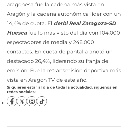
aragonesa fue la cadena más vista en
Aragón y la cadena autonómica líder con un
14,4% de cuota. El
derbi Real Zaragoza-SD
Huesca
fue lo más visto del día con 104.000
espectadores de media y 248.000
contactos. En cuota de pantalla anotó un
destacado 26,4%, liderando su franja de
emisión. Fue la retransmisión deportiva más
vista en Aragón TV de este año.
Si quieres estar al día de toda la actualidad, síguenos en
redes sociales:
S
S
S
S
í
í
í
í
g
g
g
g
u
u
u
u
e
e
e
e