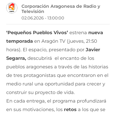
m
m
m
m
m
Corporación Aragonesa de Radio y
p
p
p
p
p
Televisión
a
a
a
a
a
r
r
r
r
r
02.06.2026 - 13:00:00
t
t
t
t
t
i
i
i
i
i
r
r
r
r
r
‘Pequeños Pueblos Vivos’
estrena
nueva
e
p
p
p
p
temporada
en Aragón TV (jueves, 21:50
n
o
o
o
o
F
r
r
r
r
horas). El espacio, presentado por
Javier
a
W
X
T
E
c
h
(
e
m
Segarra,
descubrirá el encanto de los
e
a
s
l
a
b
t
e
e
i
pueblos aragoneses a través de las historias
o
s
a
g
l
de tres protagonistas que encontraron en el
o
A
b
r
(
k
p
r
a
s
medio rural una oportunidad para crecer y
(
p
e
m
e
s
(
e
(
a
construir su proyecto de vida.
e
s
n
s
b
a
e
u
e
r
En cada entrega, el programa profundizará
b
a
n
a
e
en sus motivaciones, los
retos
a los que se
r
b
a
b
e
e
r
n
r
n