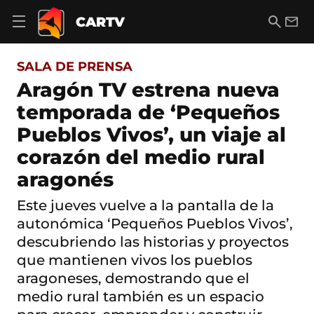
S
a
B
E
CARTV
A
l
u
m
b
t
s
a
r
o
c
i
i
SALA DE PRENSA
a
a
l
r
c
r
Aragón TV estrena nueva
m
o
e
temporada de ‘Pequeños
n
n
t
ú
Pueblos Vivos’, un viaje al
e
d
n
corazón del medio rural
e
i
n
d
aragonés
a
o
v
Este jueves vuelve a la pantalla de la
e
g
autonómica ‘Pequeños Pueblos Vivos’,
a
descubriendo las historias y proyectos
c
i
que mantienen vivos los pueblos
ó
aragoneses, demostrando que el
n
medio rural también es un espacio