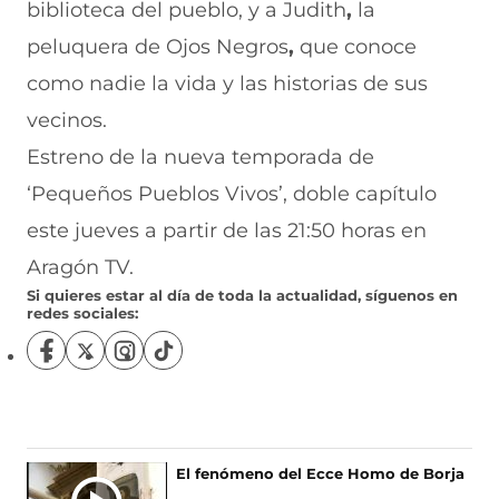
biblioteca del pueblo, y a
Judith
,
la
peluquera de
Ojos Negros
,
que conoce
como nadie la vida y las historias de sus
vecinos.
Estreno de la nueva temporada de
‘Pequeños Pueblos Vivos’, doble capítulo
este jueves a partir de las 21:50 horas en
Aragón TV.
Si quieres estar al día de toda la actualidad, síguenos en
redes sociales:
S
S
S
S
í
í
í
í
g
g
g
g
u
u
u
u
e
e
e
e
n
n
n
n
El fenómeno del Ecce Homo de Borja
o
o
o
o