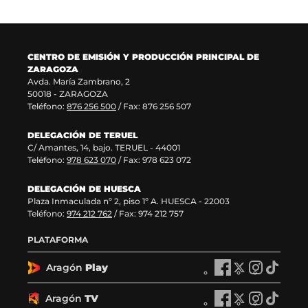
u
t
n
v
e
a
u
a
v
n
e
v
a
a
v
e
CENTRO DE EMISIÓN Y PRODUCCIÓN PRINCIPAL DE
v
)
a
n
ZARAGOZA
e
v
t
Avda. María Zambrano, 2
n
e
a
50018 - ZARAGOZA
t
n
n
Teléfono:
876 256 500
/ Fax: 876 256 507
a
t
a
n
a
)
DELEGACIÓN DE TERUEL
a
n
C/ Amantes, 14, bajo. TERUEL - 44001
)
a
Teléfono:
978 623 070
/ Fax: 978 623 072
)
DELEGACIÓN DE HUESCA
Plaza Inmaculada nº 2, piso 1º A. HUESCA - 22003
Teléfono:
974 212 762
/ Fax: 974 212 757
PLATAFORMA
Aragón
Play
A
A
A
A
r
r
r
r
a
a
a
a
Aragón
TV
A
A
A
A