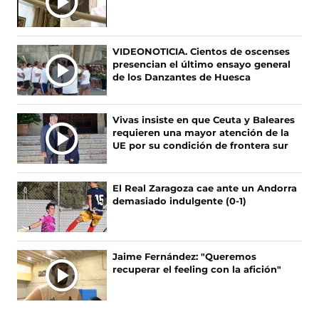
s
s
s
s
e
e
e
e
n
n
n
n
F
X
I
T
VIDEONOTICIA. Cientos de oscenses
a
(
n
i
presencian el último ensayo general
c
s
s
k
de los Danzantes de Huesca
e
e
t
T
b
a
a
o
o
b
g
k
Vivas insiste en que Ceuta y Baleares
o
r
r
(
requieren una mayor atención de la
k
e
a
s
UE por su condición de frontera sur
(
e
m
e
s
n
(
a
e
u
s
b
El Real Zaragoza cae ante un Andorra
a
n
e
r
demasiado indulgente (0-1)
b
a
a
e
r
n
b
e
e
u
r
n
e
e
e
u
Jaime Fernández: "Queremos
n
v
e
n
recuperar el feeling con la afición"
u
a
n
a
n
v
u
n
a
e
n
u
n
n
a
e