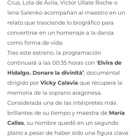
n
e
e
e
n
Cruz, Lola de Ávila, Víctor Ullate Roche o
u
n
v
n
a
n
u
a
u
n
Iana Salenko acompañan al maestro en un
a
n
v
n
u
relato que trasciende lo biográfico para
n
a
e
a
e
u
n
n
n
v
convertirse en un homenaje a la danza
e
u
t
u
a
v
e
a
e
v
como forma de vida.
a
v
n
v
e
Tras este estreno, la programación
v
a
a
a
n
e
v
)
v
t
continuará a las 00:35 horas con ‘
Elvira de
n
e
e
a
t
n
n
n
Hidalgo. Donare la divinità’
, documental
a
t
t
a
n
a
a
)
dirigido por
Vicky Calavia
que recupera la
a
n
n
memoria de la soprano aragonesa.
)
a
a
)
)
Considerada una de las intérpretes más
brillantes de su tiempo y maestra de
María
Callas
, su nombre quedó en un segundo
plano a pesar de haber sido una figura clave