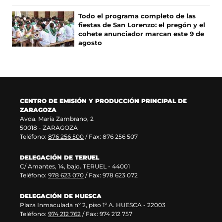
e
u
r
n
e
e
e
u
Todo el programa completo de las
n
v
e
n
fiestas de San Lorenzo: el pregón y el
u
a
n
a
cohete anunciador marcan este 9 de
n
v
u
n
agosto
a
e
n
u
n
n
a
e
u
t
n
v
e
a
u
a
v
n
e
v
a
a
v
e
CENTRO DE EMISIÓN Y PRODUCCIÓN PRINCIPAL DE
v
)
a
n
ZARAGOZA
e
v
t
Avda. María Zambrano, 2
n
e
a
50018 - ZARAGOZA
t
n
n
Teléfono:
876 256 500
/ Fax: 876 256 507
a
t
a
n
a
)
DELEGACIÓN DE TERUEL
a
n
C/ Amantes, 14, bajo. TERUEL - 44001
)
a
Teléfono:
978 623 070
/ Fax: 978 623 072
)
DELEGACIÓN DE HUESCA
Plaza Inmaculada nº 2, piso 1º A. HUESCA - 22003
Teléfono:
974 212 762
/ Fax: 974 212 757