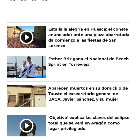
í
í
í
í
g
g
g
g
u
u
u
u
e
e
e
e
n
n
n
n
Estalla la alegría en Huesca: el cohete
o
o
o
o
anunciador ante una plaza abarrotada
s
s
s
s
da comienzo a las fiestas de San
e
e
e
e
Lorenzo
n
n
n
n
F
X
I
T
Esther Briz gana el Nacional de Beach
a
(
n
i
Sprint en Torrevieja
c
s
s
k
e
e
t
T
b
a
a
o
o
b
g
k
Aparecen muertos en su domicilio de
o
r
r
(
Tauste el exsecretario general de
k
e
a
s
UAGA, Javier Sánchez, y su mujer
(
e
m
e
s
n
(
a
e
u
s
b
‘Objetivo’ explica las claves del eclipse
a
n
e
r
total que se verá en Aragón como
b
a
a
e
lugar privilegiado
r
n
b
e