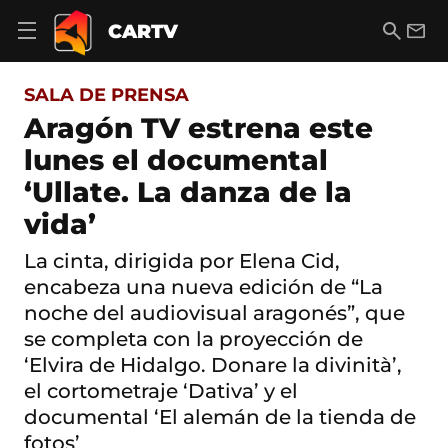
S
a
B
E
CARTV
A
l
u
m
b
t
s
a
r
o
c
i
i
SALA DE PRENSA
a
a
l
r
c
r
Aragón TV estrena este
m
o
e
lunes el documental
n
n
t
ú
‘Ullate. La danza de la
e
d
n
vida’
e
i
n
d
a
La cinta, dirigida por Elena Cid,
o
v
encabeza una nueva edición de “La
e
g
noche del audiovisual aragonés”, que
a
se completa con la proyección de
c
‘Elvira de Hidalgo. Donare la divinità’,
i
ó
el cortometraje ‘Dativa’ y el
n
documental ‘El alemán de la tienda de
fotos’