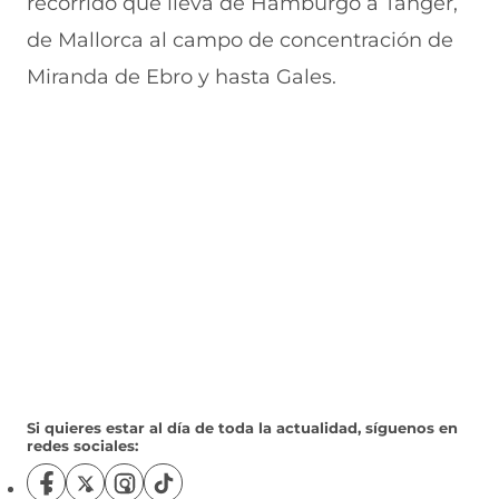
recorrido que lleva de Hamburgo a Tánger,
de Mallorca al campo de concentración de
Miranda de Ebro y hasta Gales.
Si quieres estar al día de toda la actualidad, síguenos en
redes sociales:
S
S
S
S