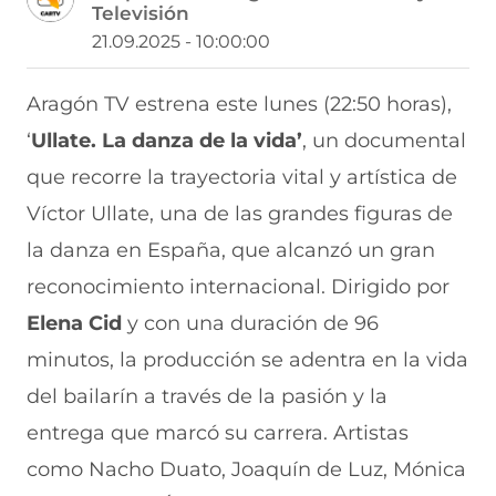
Televisión
a
a
a
a
a
r
r
r
r
r
21.09.2025 - 10:00:00
t
t
t
t
t
i
i
i
i
i
r
r
r
r
r
Aragón TV estrena este lunes (22:50 horas),
e
p
p
p
p
‘
Ullate. La danza de la vida’
, un documental
n
o
o
o
o
F
r
r
r
r
que recorre la trayectoria vital y artística de
a
W
X
T
E
c
h
(
e
m
Víctor Ullate, una de las grandes figuras de
e
a
s
l
a
b
t
e
e
i
la danza en España, que alcanzó un gran
o
s
a
g
l
reconocimiento internacional. Dirigido por
o
A
b
r
(
k
p
r
a
s
Elena Cid
y con una duración de 96
(
p
e
m
e
s
(
e
(
a
minutos, la producción se adentra en la vida
e
s
n
s
b
a
e
u
e
r
del bailarín a través de la pasión y la
b
a
n
a
e
entrega que marcó su carrera. Artistas
r
b
a
b
e
e
r
n
r
n
como Nacho Duato, Joaquín de Luz, Mónica
e
e
u
e
u