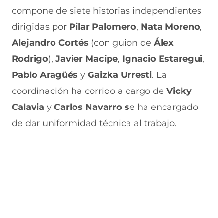
u
n
v
n
a
n
u
a
u
n
compone de siete historias independientes
a
n
v
n
u
dirigidas por
Pilar Palomero
,
Nata Moreno
,
n
a
e
a
e
u
n
n
n
v
Alejandro Cortés
(con guion de
Álex
e
u
t
u
a
v
e
a
e
v
Rodrigo
),
Javier Macipe
,
Ignacio Estaregui
,
a
v
n
v
e
Pablo Aragüés
v
a
a
a
y
Gaizka Urresti
n
. La
e
v
)
v
t
coordinación ha corrido a cargo de
Vicky
n
e
e
a
t
n
n
n
Calavia
y
Carlos Navarro s
e ha encargado
a
t
t
a
n
a
a
)
de dar uniformidad técnica al trabajo.
a
n
n
)
a
a
)
)