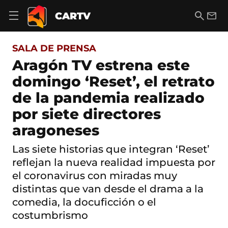
S
a
B
E
CARTV
A
l
u
m
b
t
s
a
r
o
c
i
i
SALA DE PRENSA
a
a
l
r
c
r
Aragón TV estrena este
m
o
e
domingo ‘Reset’, el retrato
n
n
t
ú
de la pandemia realizado
e
d
n
por siete directores
e
i
n
d
aragoneses
a
o
v
Las siete historias que integran ‘Reset’
e
g
reflejan la nueva realidad impuesta por
a
el coronavirus con miradas muy
c
i
distintas que van desde el drama a la
ó
comedia, la docuficción o el
n
costumbrismo