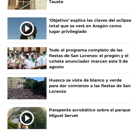
s
s
s
s
Tauste
e
e
e
e
n
n
n
n
F
X
I
T
‘Objetivo’ explica las claves del eclipse
a
(
n
i
total que se verá en Aragón como
c
s
s
k
lugar privilegiado
e
e
t
T
b
a
a
o
o
b
g
k
Todo el programa completo de las
o
r
r
(
fiestas de San Lorenzo: el pregón y el
k
e
a
s
cohete anunciador marcan este 9 de
(
e
m
e
agosto
s
n
(
a
e
u
s
b
Huesca se viste de blanco y verde
a
n
e
r
para dar comienzo a las fiestas de San
b
a
a
e
Lorenzo
r
n
b
e
e
u
r
n
e
e
e
u
Parapente acrobático sobre el parque
n
v
e
n
Miguel Servet
u
a
n
a
n
v
u
n
a
e
n
u
n
n
a
e