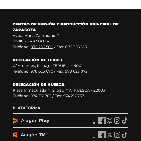
u
t
n
v
e
a
u
a
v
n
e
v
a
a
v
e
CENTRO DE EMISIÓN Y PRODUCCIÓN PRINCIPAL DE
v
)
a
n
ZARAGOZA
e
v
t
Avda. María Zambrano, 2
n
e
a
50018 - ZARAGOZA
t
n
n
Teléfono:
876 256 500
/ Fax: 876 256 507
a
t
a
n
a
)
DELEGACIÓN DE TERUEL
a
n
C/ Amantes, 14, bajo. TERUEL - 44001
)
a
Teléfono:
978 623 070
/ Fax: 978 623 072
)
DELEGACIÓN DE HUESCA
Plaza Inmaculada nº 2, piso 1º A. HUESCA - 22003
Teléfono:
974 212 762
/ Fax: 974 212 757
PLATAFORMA
Aragón
Play
A
A
A
A
r
r
r
r
a
a
a
a
Aragón
TV
A
A
A
A
g
g
g
g