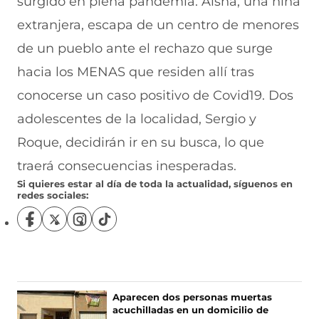
surgido en plena pandemia. Aisha, una niña
extranjera, escapa de un centro de menores
de un pueblo ante el rechazo que surge
hacia los MENAS que residen allí tras
conocerse un caso positivo de Covid19. Dos
adolescentes de la localidad, Sergio y
Roque, decidirán ir en su busca, lo que
traerá consecuencias inesperadas.
Si quieres estar al día de toda la actualidad, síguenos en
redes sociales:
S
S
S
S
í
í
í
í
g
g
g
g
u
u
u
u
e
e
e
e
n
n
n
n
Aparecen dos personas muertas
o
o
o
o
acuchilladas en un domicilio de