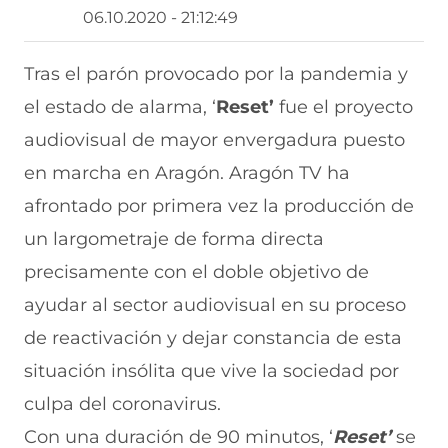
r
r
r
r
r
06.10.2020 - 21:12:49
t
t
t
t
t
i
i
i
i
i
r
r
r
r
r
Tras el parón provocado por la pandemia y
e
p
p
p
p
el estado de alarma, ‘
Reset’
fue el proyecto
n
o
o
o
o
F
r
r
r
r
audiovisual de mayor envergadura puesto
a
W
X
T
E
c
h
(
e
m
en marcha en Aragón. Aragón TV ha
e
a
s
l
a
b
t
e
e
i
afrontado por primera vez la producción de
o
s
a
g
l
un largometraje de forma directa
o
A
b
r
(
k
p
r
a
s
precisamente con el doble objetivo de
(
p
e
m
e
s
(
e
(
a
ayudar al sector audiovisual en su proceso
e
s
n
s
b
a
e
u
e
r
de reactivación y dejar constancia de esta
b
a
n
a
e
situación insólita que vive la sociedad por
r
b
a
b
e
e
r
n
r
n
culpa del coronavirus.
e
e
u
e
u
n
e
e
e
n
Con una duración de 90 minutos, ‘
Reset’
se