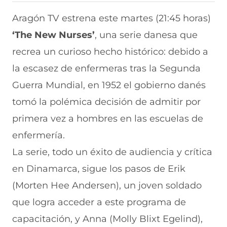
i
i
i
i
i
r
r
r
r
r
Aragón TV estrena este martes (21:45 horas)
e
p
p
p
p
‘The New Nurses’
, una serie danesa que
n
o
o
o
o
F
r
r
r
r
recrea un curioso hecho histórico: debido a
a
W
X
T
E
c
h
(
e
m
la escasez de enfermeras tras la Segunda
e
a
s
l
a
b
t
e
e
i
Guerra Mundial, en 1952 el gobierno danés
o
s
a
g
l
tomó la polémica decisión de admitir por
o
A
b
r
(
k
p
r
a
s
primera vez a hombres en las escuelas de
(
p
e
m
e
s
(
e
(
a
enfermería.
e
s
n
s
b
a
e
u
e
r
La serie, todo un éxito de audiencia y crítica
b
a
n
a
e
en Dinamarca, sigue los pasos de Erik
r
b
a
b
e
e
r
n
r
n
(Morten Hee Andersen), un joven soldado
e
e
u
e
u
n
e
e
e
n
que logra acceder a este programa de
u
n
v
n
a
n
u
a
u
n
capacitación, y Anna (Molly Blixt Egelind),