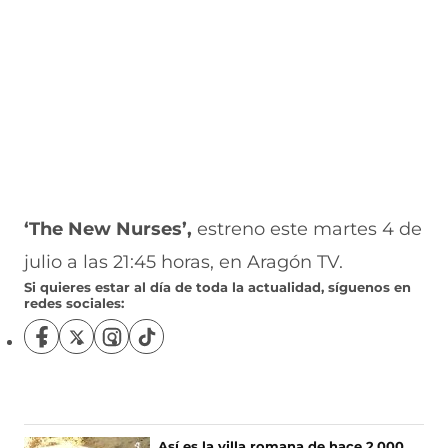
‘The New Nurses’,
estreno este martes 4 de
julio a las 21:45 horas, en Aragón TV.
Si quieres estar al día de toda la actualidad, síguenos en
redes sociales:
S
S
S
S
í
í
í
í
g
g
g
g
u
u
u
u
e
e
e
e
n
n
n
n
Así es la villa romana de hace 2.000