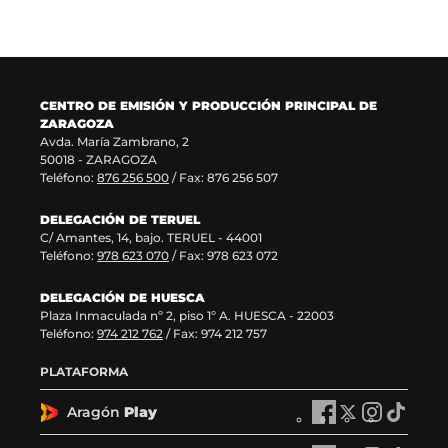
n
n
a
e
u
t
n
v
e
a
u
a
v
n
e
v
a
a
v
e
CENTRO DE EMISIÓN Y PRODUCCIÓN PRINCIPAL DE
v
)
a
n
ZARAGOZA
e
v
t
Avda. María Zambrano, 2
n
e
a
50018 - ZARAGOZA
t
n
n
Teléfono:
876 256 500
/ Fax: 876 256 507
a
t
a
n
a
)
DELEGACIÓN DE TERUEL
a
n
C/ Amantes, 14, bajo. TERUEL - 44001
)
a
Teléfono:
978 623 070
/ Fax: 978 623 072
)
DELEGACIÓN DE HUESCA
Plaza Inmaculada nº 2, piso 1º A. HUESCA - 22003
Teléfono:
974 212 762
/ Fax: 974 212 757
PLATAFORMA
Aragón
Play
A
A
A
A
r
r
r
r