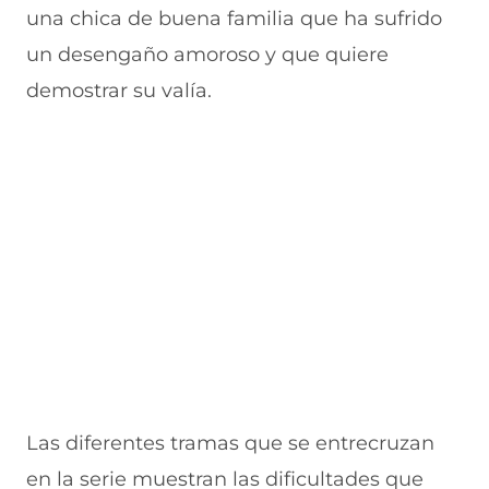
a
n
v
n
u
una chica de buena familia que ha sufrido
n
a
e
a
e
u
n
n
n
v
un desengaño amoroso y que quiere
e
u
t
u
a
v
e
a
e
v
demostrar su valía.
a
v
n
v
e
v
a
a
a
n
e
v
)
v
t
n
e
e
a
t
n
n
n
a
t
t
a
n
a
a
)
a
n
n
)
a
a
)
)
Las diferentes tramas que se entrecruzan
en la serie muestran las dificultades que