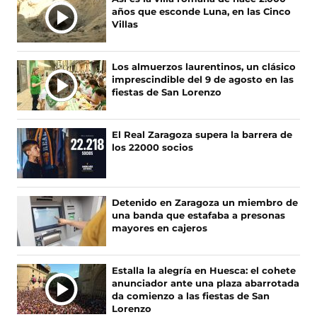
o
o
o
o
años que esconde Luna, en las Cinco
s
s
s
s
Villas
e
e
e
e
n
n
n
n
F
X
I
T
Los almuerzos laurentinos, un clásico
a
(
n
i
imprescindible del 9 de agosto en las
c
s
s
k
fiestas de San Lorenzo
e
e
t
T
b
a
a
o
o
b
g
k
El Real Zaragoza supera la barrera de
o
r
r
(
los 22000 socios
k
e
a
s
(
e
m
e
s
n
(
a
e
u
s
b
Detenido en Zaragoza un miembro de
a
n
e
r
una banda que estafaba a presonas
b
a
a
e
mayores en cajeros
r
n
b
e
e
u
r
n
e
e
e
u
Estalla la alegría en Huesca: el cohete
n
v
e
n
anunciador ante una plaza abarrotada
u
a
n
a
da comienzo a las fiestas de San
n
v
u
n
Lorenzo
a
e
n
u