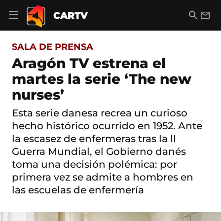
S
a
B
E
CARTV
A
l
u
m
b
t
s
a
r
o
c
i
i
SALA DE PRENSA
a
a
l
r
c
r
Aragón TV estrena el
m
o
e
martes la serie ‘The new
n
n
t
ú
nurses’
e
d
n
e
i
Esta serie danesa recrea un curioso
n
d
hecho histórico ocurrido en 1952. Ante
a
o
v
la escasez de enfermeras tras la II
e
Guerra Mundial, el Gobierno danés
g
a
toma una decisión polémica: por
c
primera vez se admite a hombres en
i
ó
las escuelas de enfermería
n