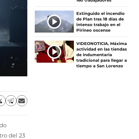
160 trabajadores
Extinguido el incendio
de Plan tras 18 días de
intenso trabajo en el
Pirineo oscense
VIDEONOTICIA. Máxima
actividad en las tiendas
de indumentaria
tradicional para llegar a
tiempo a San Lorenzo
C
C
C
o
o
o
m
m
m
p
p
p
ado
a
a
a
r
r
r
ro del 23
t
t
t