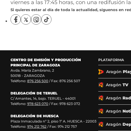
viernes a las 17:45 horas, con una redifusión 
Si quieres estar al día de toda la actualidad, síguenos en red
S
S
S
S
í
í
í
í
g
g
g
g
u
u
u
u
e
e
e
e
n
n
n
n
o
o
o
o
CENTRO DE EMISIÓN Y PRODUCCIÓN
PLATAFORMA
s
s
s
s
PRINCIPAL DE ZARAGOZA
e
e
e
e
Avda. María Zambrano, 2
n
n
n
n
Aragón
Pla
50018 - ZARAGOZA
F
X
I
T
Teléfono:
876 256 500
/ Fax: 876 256 507
a
(
n
i
Aragón
TV
c
s
s
k
DELEGACIÓN DE TERUEL
e
e
t
T
Aragón
Rad
C/ Amantes, 14, bajo. TERUEL - 44001
b
a
a
o
Teléfono:
978 623 070
/ Fax: 978 623 072
o
b
g
k
o
r
r
(
Aragón
Not
k
e
a
s
DELEGACIÓN DE HUESCA
Plaza Inmaculada nº 2, piso 1º A. HUESCA - 22003
(
e
m
e
Aragón
Dep
Teléfono:
974 212 762
/ Fax: 974 212 757
s
n
(
a