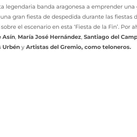
i
i
 esta legendaria banda aragonesa a emprender una 
r
r
na gran fiesta de despedida durante las fiestas de
e
p
n
o
sobre el escenario en esta ‘Fiesta de la Fin’. Por a
F
r
a
W
 Asín
,
María José Hernández
,
Santiago del Cam
c
h
e
a
s Urbén
y
Artistas del Gremio
, como teloneros.
b
t
o
s
o
A
k
p
(
p
s
(
e
s
a
e
b
a
r
b
e
r
e
e
n
e
u
n
n
u