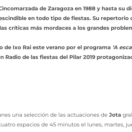
a
n
n
a
 Cincomarzada de Zaragoza en 1988 y hasta su di
u
n
scindible en todo tipo de fiestas. Su repertori
e
u
v
e
 las críticas más mordaces a los grandes proble
a
v
v
a
e
v
n
e
so de Ixo Rai este verano por el programa
‘A esc
t
n
n Radio de las fiestas del Pilar 2019 protagoniz
a
t
n
a
a
n
)
a
)
lunes una selección de las actuaciones de
Jota
gra
cuatro espacios de 45 minutos el lunes, martes, ju