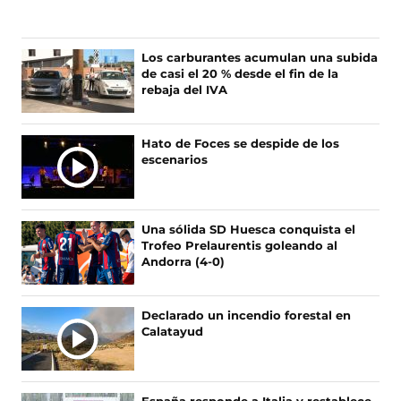
g
g
g
g
u
u
u
u
e
e
e
e
n
n
n
n
Los carburantes acumulan una subida
o
o
o
o
de casi el 20 % desde el fin de la
s
s
s
s
rebaja del IVA
e
e
e
e
n
n
n
n
F
X
I
T
Hato de Foces se despide de los
a
(
n
i
escenarios
c
s
s
k
e
e
t
T
b
a
a
o
o
b
g
k
Una sólida SD Huesca conquista el
o
r
r
(
Trofeo Prelaurentis goleando al
k
e
a
s
Andorra (4-0)
(
e
m
e
s
n
(
a
e
u
s
b
Declarado un incendio forestal en
a
n
e
r
Calatayud
b
a
a
e
r
n
b
e
e
u
r
n
e
e
e
u