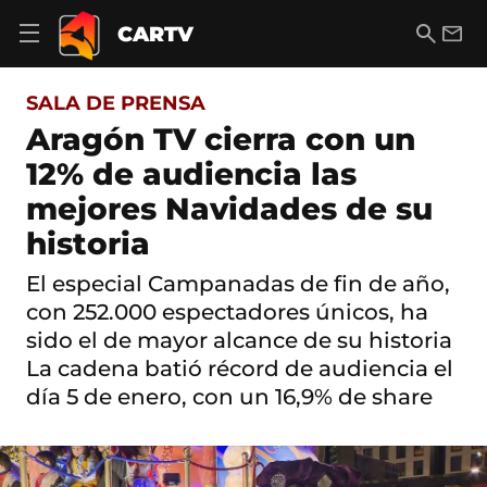
S
a
B
E
CARTV
A
l
u
m
b
t
s
a
r
o
c
i
i
SALA DE PRENSA
a
a
l
r
c
r
Aragón TV cierra con un
m
o
e
12% de audiencia las
n
n
t
ú
mejores Navidades de su
e
d
n
historia
e
i
n
d
a
El especial Campanadas de fin de año,
o
v
con 252.000 espectadores únicos, ha
e
g
sido el de mayor alcance de su historia
a
La cadena batió récord de audiencia el
c
día 5 de enero, con un 16,9% de share
i
ó
n