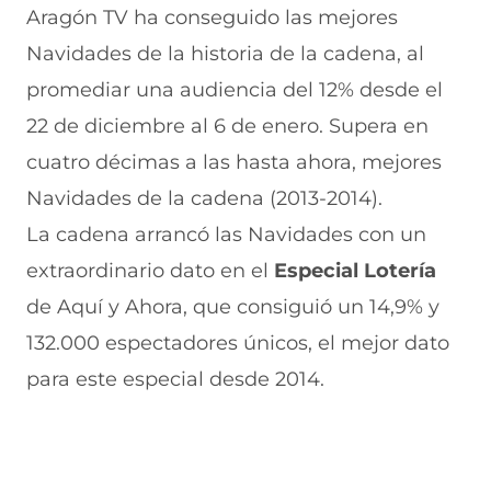
r
r
r
r
r
Aragón TV ha conseguido las mejores
e
p
p
p
p
Navidades de la historia de la cadena, al
n
o
o
o
o
F
r
r
r
r
promediar una audiencia del 12% desde el
a
W
X
T
E
c
h
(
e
m
22 de diciembre al 6 de enero. Supera en
e
a
s
l
a
b
t
e
e
i
cuatro décimas a las hasta ahora, mejores
o
s
a
g
l
Navidades de la cadena (2013-2014).
o
A
b
r
(
k
p
r
a
s
La cadena arrancó las Navidades con un
(
p
e
m
e
s
(
e
(
a
extraordinario dato en el
Especial Lotería
e
s
n
s
b
a
e
u
e
r
de Aquí y Ahora, que consiguió un 14,9% y
b
a
n
a
e
132.000 espectadores únicos, el mejor dato
r
b
a
b
e
e
r
n
r
n
para este especial desde 2014.
e
e
u
e
u
n
e
e
e
n
u
n
v
n
a
n
u
a
u
n
a
n
v
n
u
n
a
e
a
e