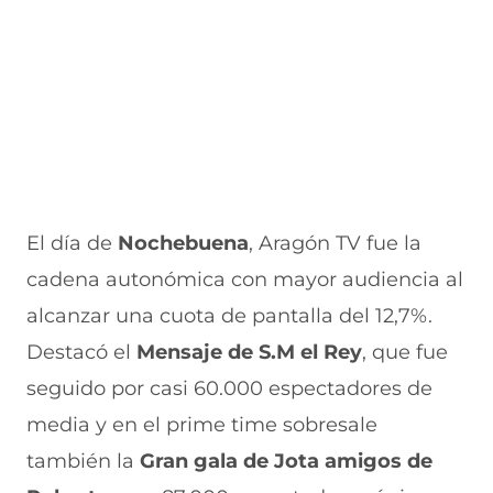
u
n
n
n
v
e
u
t
u
a
v
e
a
e
v
a
v
n
v
e
v
a
a
a
n
e
v
)
v
t
n
e
e
a
t
n
n
n
a
t
t
a
n
a
a
)
a
n
n
El día de
Nochebuena
, Aragón TV fue la
)
a
a
)
)
cadena autonómica con mayor audiencia al
alcanzar una cuota de pantalla del 12,7%.
Destacó el
Mensaje de S.M el Rey
, que fue
seguido por casi 60.000 espectadores de
media y en el prime time sobresale
también la
Gran gala de Jota amigos de