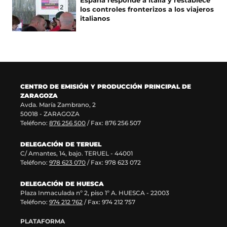
España responde a Italia y restablece
n
v
e
n
los controles fronterizos a los viajeros
u
a
n
a
italianos
n
v
u
n
a
e
n
u
n
n
a
e
u
t
n
v
e
a
u
a
v
n
e
v
a
a
v
e
CENTRO DE EMISIÓN Y PRODUCCIÓN PRINCIPAL DE
v
)
a
n
ZARAGOZA
e
v
t
Avda. María Zambrano, 2
n
e
a
50018 - ZARAGOZA
t
n
n
Teléfono:
876 256 500
/ Fax: 876 256 507
a
t
a
n
a
)
DELEGACIÓN DE TERUEL
a
n
C/ Amantes, 14, bajo. TERUEL - 44001
)
a
Teléfono:
978 623 070
/ Fax: 978 623 072
)
DELEGACIÓN DE HUESCA
Plaza Inmaculada nº 2, piso 1º A. HUESCA - 22003
Teléfono:
974 212 762
/ Fax: 974 212 757
PLATAFORMA