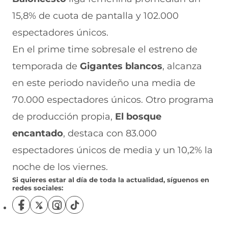
15,8% de cuota de pantalla y 102.000
espectadores únicos.
En el prime time sobresale el estreno de
temporada de
Gigantes blancos
, alcanza
en este periodo navideño una media de
70.000 espectadores únicos. Otro programa
de producción propia,
El bosque
encantado
, destaca con 83.000
espectadores únicos de media y un 10,2% la
noche de los viernes.
Si quieres estar al día de toda la actualidad, síguenos en
redes sociales:
S
S
S
S
í
í
í
í