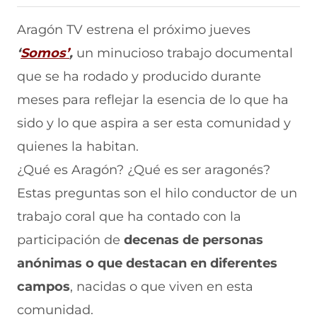
i
i
i
i
i
r
r
r
r
r
Aragón TV estrena el próximo jueves
e
p
p
p
p
‘
Somos’
,
un minucioso trabajo documental
n
o
o
o
o
F
r
r
r
r
que se ha rodado y producido durante
a
W
X
T
E
c
h
(
e
m
meses para reflejar la esencia de lo que ha
e
a
s
l
a
b
t
e
e
i
sido y lo que aspira a ser esta comunidad y
o
s
a
g
l
quienes la habitan.
o
A
b
r
(
k
p
r
a
s
¿Qué es Aragón? ¿Qué es ser aragonés?
(
p
e
m
e
s
(
e
(
a
Estas preguntas son el hilo conductor de un
e
s
n
s
b
a
e
u
e
r
trabajo coral que ha contado con la
b
a
n
a
e
participación de
decenas de personas
r
b
a
b
e
e
r
n
r
n
anónimas
o que destacan en diferentes
e
e
u
e
u
n
e
e
e
n
campos
, nacidas o que viven en esta
u
n
v
n
a
n
u
a
u
n
comunidad.