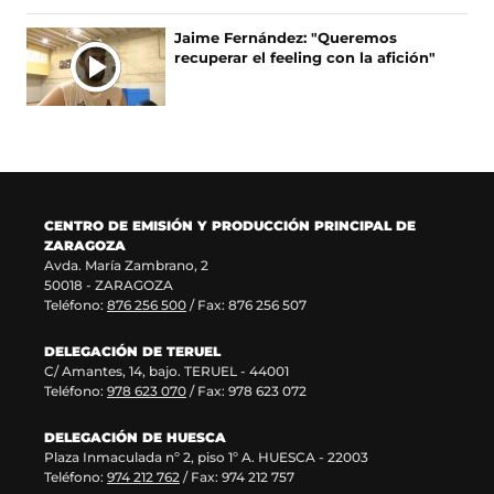
e
u
r
n
e
e
e
u
Jaime Fernández: "Queremos
n
v
e
n
recuperar el feeling con la afición"
u
a
n
a
n
v
u
n
a
e
n
u
n
n
a
e
u
t
n
v
e
a
u
a
v
n
e
v
a
a
v
e
CENTRO DE EMISIÓN Y PRODUCCIÓN PRINCIPAL DE
v
)
a
n
ZARAGOZA
e
v
t
Avda. María Zambrano, 2
n
e
a
50018 - ZARAGOZA
t
n
n
Teléfono:
876 256 500
/ Fax: 876 256 507
a
t
a
n
a
)
DELEGACIÓN DE TERUEL
a
n
C/ Amantes, 14, bajo. TERUEL - 44001
)
a
Teléfono:
978 623 070
/ Fax: 978 623 072
)
DELEGACIÓN DE HUESCA
Plaza Inmaculada nº 2, piso 1º A. HUESCA - 22003
Teléfono:
974 212 762
/ Fax: 974 212 757