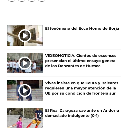
í
í
í
í
g
g
g
g
u
u
u
u
e
e
e
e
n
n
n
n
El fenómeno del Ecce Homo de Borja
o
o
o
o
s
s
s
s
e
e
e
e
n
n
n
n
F
X
I
T
VIDEONOTICIA. Cientos de oscenses
a
(
n
i
presencian el último ensayo general
c
s
s
k
de los Danzantes de Huesca
e
e
t
T
b
a
a
o
o
b
g
k
Vivas insiste en que Ceuta y Baleares
o
r
r
(
requieren una mayor atención de la
k
e
a
s
UE por su condición de frontera sur
(
e
m
e
s
n
(
a
e
u
s
b
El Real Zaragoza cae ante un Andorra
a
n
e
r
demasiado indulgente (0-1)
b
a
a
e
r
n
b
e