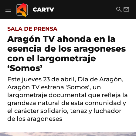
S
a
B
E
CARTV
A
l
u
m
b
t
s
a
r
o
c
i
i
SALA DE PRENSA
a
a
l
r
c
r
Aragón TV ahonda en la
m
o
e
esencia de los aragoneses
n
n
t
ú
con el largometraje
e
d
n
‘Somos’
e
i
n
d
a
Este jueves 23 de abril, Día de Aragón,
o
v
Aragón TV estrena ‘Somos’, un
e
g
largometraje documental que refleja la
a
grandeza natural de esta comunidad y
c
el carácter solidario, tenaz y luchador
i
ó
de los aragoneses
n