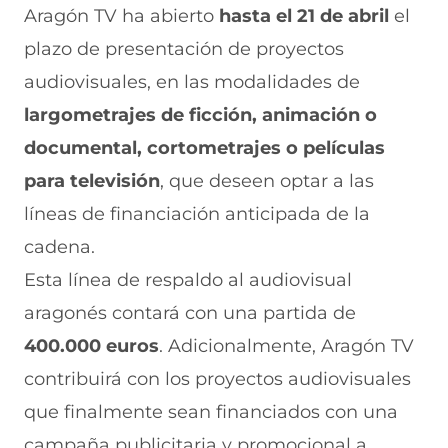
r
r
r
r
r
Aragón TV ha abierto
hasta el 21 de abril
el
e
p
p
p
p
plazo de presentación de proyectos
n
o
o
o
o
F
r
r
r
r
audiovisuales, en las modalidades de
a
W
X
T
E
c
h
(
e
m
largometrajes de ficción, animación o
e
a
s
l
a
b
t
e
e
i
documental, cortometrajes o películas
o
s
a
g
l
para televisión
, que deseen optar a las
o
A
b
r
(
k
p
r
a
s
líneas de financiación anticipada de la
(
p
e
m
e
s
(
e
(
a
cadena.
e
s
n
s
b
a
e
u
e
r
Esta línea de respaldo al audiovisual
b
a
n
a
e
aragonés contará con una partida de
r
b
a
b
e
e
r
n
r
n
400.000 euros
. Adicionalmente, Aragón TV
e
e
u
e
u
n
e
e
e
n
contribuirá con los proyectos audiovisuales
u
n
v
n
a
n
u
a
u
n
que finalmente sean financiados con una
a
n
v
n
u
campaña publicitaria y promocional a
n
a
e
a
e