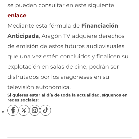
se pueden consultar en este siguiente
enlace
.
Mediante esta fórmula de
Financiación
Anticipada
, Aragón TV adquiere derechos
de emisión de estos futuros audiovisuales,
que una vez estén concluidos y finalicen su
explotación en salas de cine, podrán ser
disfrutados por los aragoneses en su
televisión autonómica.
Si quieres estar al día de toda la actualidad, síguenos en
redes sociales:
S
S
S
S
í
í
í
í
g
g
g
g
u
u
u
u
e
e
e
e