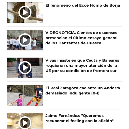
n
n
n
n
El fenómeno del Ecce Homo de Borja
o
o
o
o
s
s
s
s
e
e
e
e
n
n
n
n
F
X
I
T
VIDEONOTICIA. Cientos de oscenses
a
(
n
i
presencian el último ensayo general
c
s
s
k
de los Danzantes de Huesca
e
e
t
T
b
a
a
o
o
b
g
k
Vivas insiste en que Ceuta y Baleares
o
r
r
(
requieren una mayor atención de la
k
e
a
s
UE por su condición de frontera sur
(
e
m
e
s
n
(
a
e
u
s
b
El Real Zaragoza cae ante un Andorra
a
n
e
r
demasiado indulgente (0-1)
b
a
a
e
r
n
b
e
e
u
r
n
e
e
e
u
Jaime Fernández: "Queremos
n
v
e
n
recuperar el feeling con la afición"
u
a
n
a
n
v
u
n