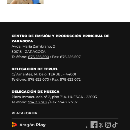
a
e
n
u
n
n
a
e
u
t
n
v
e
a
u
a
v
n
e
v
a
a
v
e
CENTRO DE EMISIÓN Y PRODUCCIÓN PRINCIPAL DE
v
)
a
n
ZARAGOZA
e
v
t
Avda. María Zambrano, 2
n
e
a
50018 - ZARAGOZA
t
n
n
Teléfono:
876 256 500
/ Fax: 876 256 507
a
t
a
n
a
)
DELEGACIÓN DE TERUEL
a
n
C/ Amantes, 14, bajo. TERUEL - 44001
)
a
Teléfono:
978 623 070
/ Fax: 978 623 072
)
DELEGACIÓN DE HUESCA
Plaza Inmaculada nº 2, piso 1º A. HUESCA - 22003
Teléfono:
974 212 762
/ Fax: 974 212 757
PLATAFORMA
Aragón
Play
A
A
A
A