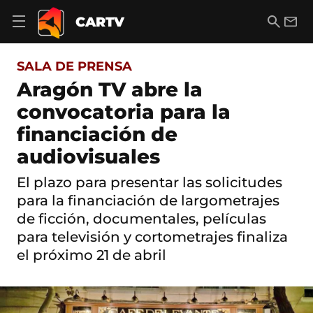
S
a
B
E
CARTV
A
l
u
m
b
t
s
a
r
o
c
i
i
SALA DE PRENSA
a
a
l
r
c
r
Aragón TV abre la
m
o
e
convocatoria para la
n
n
t
ú
financiación de
e
d
n
audiovisuales
e
i
n
d
a
El plazo para presentar las solicitudes
o
v
para la financiación de largometrajes
e
g
de ficción, documentales, películas
a
para televisión y cortometrajes finaliza
c
el próximo 21 de abril
i
ó
n