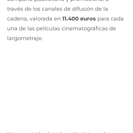
u
n
n
n
v
través de los canales de difusión de la
e
u
t
u
a
v
e
a
e
v
cadena, valorada en
11.400 euros
para cada
a
v
n
v
e
una de las películas cinematográficas de
v
a
a
a
n
e
v
)
v
t
largometraje.
n
e
e
a
t
n
n
n
a
t
t
a
n
a
a
)
a
n
n
)
a
a
)
)