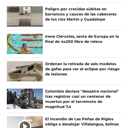
e
e
e
e
n
n
n
n
Peligro por crecidas súbitas en
o
o
o
o
barrancos y cauces de las cabeceras
s
s
s
s
de los ríos Martín y Guadalope
e
e
e
e
n
n
n
n
F
X
I
T
Irene Ciércoles, sexta de Europa en la
a
(
n
i
final de 4x200 libre de relevo
c
s
s
k
e
e
t
T
b
a
a
o
o
b
g
k
Ordenan la retirada de seis modelos
o
r
r
(
de gafas para ver el eclipse por riesgo
k
e
a
s
de lesiones
(
e
m
e
s
n
(
a
e
u
s
b
Colombia declara "desastre nacional"
a
n
e
r
tras registrar casi un centenar de
b
a
a
e
muertos por el terremoto de
r
n
b
e
magnitud 7,4
e
u
r
n
e
e
e
u
El incendio de Las Peñas de Riglos
n
v
e
n
obliga a desalojar Villalangua, Salinas
u
a
n
a