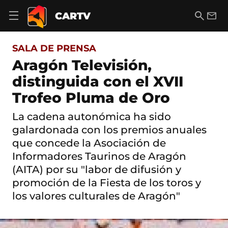
S
a
B
E
CARTV
A
l
u
m
b
t
s
a
r
o
c
i
i
SALA DE PRENSA
a
a
l
r
c
r
Aragón Televisión,
m
o
e
distinguida con el XVII
n
n
t
ú
Trofeo Pluma de Oro
e
d
n
e
i
La cadena autonómica ha sido
n
d
galardonada con los premios anuales
a
o
v
que concede la Asociación de
e
Informadores Taurinos de Aragón
g
a
(AITA) por su "labor de difusión y
c
promoción de la Fiesta de los toros y
i
ó
los valores culturales de Aragón"
n