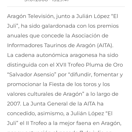
t
t
t
t
t
i
i
i
i
i
r
r
r
r
r
Aragón Televisión, junto a Julián López “El
e
p
p
p
p
Juli”, ha sido galardonada con los premios
n
o
o
o
o
F
r
r
r
r
anuales que concede la Asociación de
a
W
X
T
E
c
h
(
e
m
Informadores Taurinos de Aragón (AITA).
e
a
s
l
a
b
t
e
e
i
La cadena autonómica aragonesa ha sido
o
s
a
g
l
distinguida con el XVII Trofeo Pluma de Oro
o
A
b
r
(
k
p
r
a
s
“Salvador Asensio” por “difundir, fomentar y
(
p
e
m
e
s
(
e
(
a
promocionar la Fiesta de los toros y los
e
s
n
s
b
a
e
u
e
r
valores culturales de Aragón” a lo largo de
b
a
n
a
e
2007. La Junta General de la AITA ha
r
b
a
b
e
e
r
n
r
n
concedido, asimismo, a Julián López “El
e
e
u
e
u
n
e
e
e
n
Juli” el II Trofeo a la mejor faena en Aragón,
u
n
v
n
a