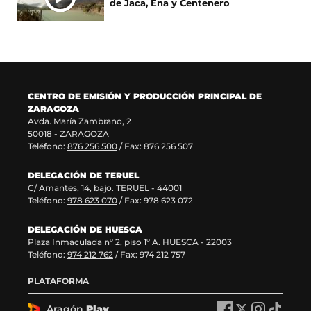
de Jaca, Ena y Centenero
n
v
u
n
a
e
n
u
n
n
a
e
u
t
n
v
e
a
u
a
v
n
e
v
a
a
v
e
CENTRO DE EMISIÓN Y PRODUCCIÓN PRINCIPAL DE
v
)
a
n
ZARAGOZA
e
v
t
Avda. María Zambrano, 2
n
e
a
50018 - ZARAGOZA
t
n
n
Teléfono:
876 256 500
/ Fax: 876 256 507
a
t
a
n
a
)
DELEGACIÓN DE TERUEL
a
n
C/ Amantes, 14, bajo. TERUEL - 44001
)
a
Teléfono:
978 623 070
/ Fax: 978 623 072
)
DELEGACIÓN DE HUESCA
Plaza Inmaculada nº 2, piso 1º A. HUESCA - 22003
Teléfono:
974 212 762
/ Fax: 974 212 757
PLATAFORMA
Aragón
Play