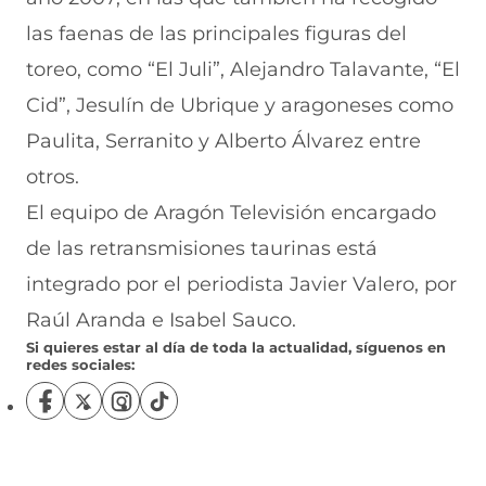
las faenas de las principales figuras del
toreo, como “El Juli”, Alejandro Talavante, “El
Cid”, Jesulín de Ubrique y aragoneses como
Paulita, Serranito y Alberto Álvarez entre
otros.
El equipo de Aragón Televisión encargado
de las retransmisiones taurinas está
integrado por el periodista Javier Valero, por
Raúl Aranda e Isabel Sauco.
Si quieres estar al día de toda la actualidad, síguenos en
redes sociales:
S
S
S
S
í
í
í
í
g
g
g
g
u
u
u
u