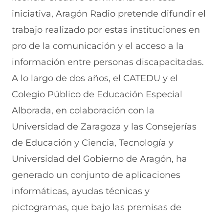
e
r
n
r
n
iniciativa, Aragón Radio pretende difundir el
e
e
u
e
u
n
e
e
e
n
trabajo realizado por estas instituciones en
u
n
v
n
a
n
u
a
u
n
pro de la comunicación y el acceso a la
a
n
v
n
u
información entre personas discapacitadas.
n
a
e
a
e
u
n
n
n
v
A lo largo de dos años, el CATEDU y el
e
u
t
u
a
v
e
a
e
v
Colegio Público de Educación Especial
a
v
n
v
e
Alborada, en colaboración con la
v
a
a
a
n
e
v
)
v
t
Universidad de Zaragoza y las Consejerías
n
e
e
a
t
n
n
n
de Educación y Ciencia, Tecnología y
a
t
t
a
n
a
a
)
Universidad del Gobierno de Aragón, ha
a
n
n
generado un conjunto de aplicaciones
)
a
a
)
)
informáticas, ayudas técnicas y
pictogramas, que bajo las premisas de