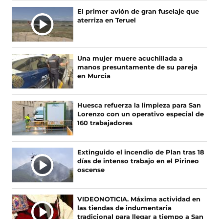
n
n
n
n
El primer avión de gran fuselaje que
o
o
o
o
aterriza en Teruel
s
s
s
s
e
e
e
e
n
n
n
n
F
X
I
T
Una mujer muere acuchillada a
a
(
n
i
manos presuntamente de su pareja
c
s
s
k
en Murcia
e
e
t
T
b
a
a
o
o
b
g
k
Huesca refuerza la limpieza para San
o
r
r
(
Lorenzo con un operativo especial de
k
e
a
s
160 trabajadores
(
e
m
e
s
n
(
a
e
u
s
b
Extinguido el incendio de Plan tras 18
a
n
e
r
días de intenso trabajo en el Pirineo
b
a
a
e
oscense
r
n
b
e
e
u
r
n
e
e
e
u
VIDEONOTICIA. Máxima actividad en
n
v
e
n
las tiendas de indumentaria
u
a
n
a
tradicional para llegar a tiempo a San