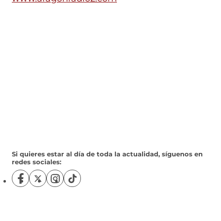
Si quieres estar al día de toda la actualidad, síguenos en
redes sociales:
S
S
S
S
í
í
í
í
g
g
g
g
u
u
u
u
e
e
e
e