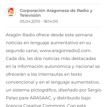
o
o
o
o
o
m
m
m
m
m
Corporación Aragonesa de Radio y
p
p
p
p
p
Televisión
a
a
a
a
a
r
r
r
r
r
05.04.2010 - 18:14:00
t
t
t
t
t
i
i
i
i
i
r
r
r
r
r
Aragón Radio ofrece desde este semana
e
p
p
p
p
noticias en lenguaje aumentativo en su
n
o
o
o
o
F
r
r
r
r
segundo canal, www.aragonradio2.com.
a
W
X
T
E
c
h
(
e
m
Cada día, las dos noticias más destacadas
e
a
s
l
a
b
t
e
e
i
en la información autonómica y nacional se
o
s
a
g
l
ofrecerán a los internautas en texto
o
A
b
r
(
k
p
r
a
s
convencional y en el lenguaje aumentativo,
(
p
e
m
e
s
(
e
(
a
un sistema pictográfico, diseñado por Sergio
e
s
n
s
b
a
e
u
e
r
Palao para ARASAAC, y distribuido bajo
b
a
n
a
e
licencia Creative Commons. Con esta
r
b
a
b
e