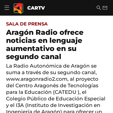
S
a
B
E
CARTV
A
l
u
m
b
t
s
a
r
o
c
i
i
SALA DE PRENSA
a
a
l
r
c
r
Aragón Radio ofrece
m
o
e
noticias en lenguaje
n
n
t
ú
aumentativo en su
e
d
n
segundo canal
e
i
n
d
a
La Radio Autonómica de Aragón se
o
v
suma a través de su segundo canal,
e
g
www.aragonradio2.com, al proyecto
a
del Centro Aragonés de Tecnologías
c
para la Educación (CATEDU ), el
i
ó
Colegio Público de Educación Especial
n
y el I3A (Instituto de Investigación en
Ingeniería de Aragón) para ofrecer un