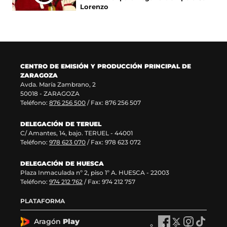
n
v
u
n
Lorenzo
a
e
n
u
n
n
a
e
u
t
n
v
e
a
u
a
v
n
e
v
a
a
v
e
CENTRO DE EMISIÓN Y PRODUCCIÓN PRINCIPAL DE
v
)
a
n
ZARAGOZA
e
v
t
Avda. María Zambrano, 2
n
e
a
50018 - ZARAGOZA
t
n
n
Teléfono:
876 256 500
/ Fax: 876 256 507
a
t
a
n
a
)
DELEGACIÓN DE TERUEL
a
n
C/ Amantes, 14, bajo. TERUEL - 44001
)
a
Teléfono:
978 623 070
/ Fax: 978 623 072
)
DELEGACIÓN DE HUESCA
Plaza Inmaculada nº 2, piso 1º A. HUESCA - 22003
Teléfono:
974 212 762
/ Fax: 974 212 757
PLATAFORMA
Aragón
Play
A
A
A
A