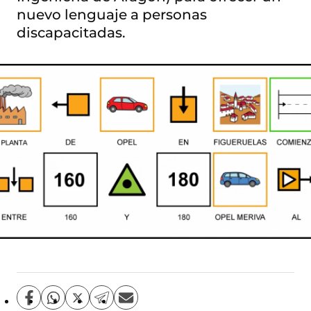
nuevo lenguaje a personas
discapacitadas.
C
C
C
C
C