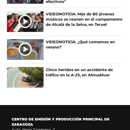
e
e
t
T
efectivos"
b
a
a
o
o
b
g
k
VIDEONOTICIA. Más de 80 jóvenes
o
r
r
(
músicos se reúnen en el campamento
k
e
a
s
de Alcalá de la Selva, en Teruel
(
e
m
e
s
n
(
a
e
u
s
b
VIDEONOTICIA. ¿Qué comemos en
a
n
e
r
verano?
b
a
a
e
r
n
b
e
e
u
r
n
e
e
e
u
Cinco heridos en un accidente de
n
v
e
n
tráfico en la A-23, en Almudévar
u
a
n
a
n
v
u
n
a
e
n
u
n
n
a
e
u
t
n
v
e
a
u
a
v
n
e
v
a
a
v
e
CENTRO DE EMISIÓN Y PRODUCCIÓN PRINCIPAL DE
v
)
a
n
ZARAGOZA
e
v
t
Avda. María Zambrano, 2