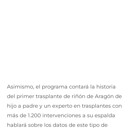
n
a
e
a
e
u
n
n
n
v
e
u
t
u
a
v
e
a
e
v
a
v
n
v
e
v
a
a
a
n
e
v
)
v
t
n
e
e
a
t
n
n
n
a
t
t
a
n
a
a
)
a
n
n
)
a
a
)
)
Asimismo, el programa contará la historia
del primer trasplante de riñón de Aragón de
hijo a padre y un experto en trasplantes con
más de 1.200 intervenciones a su espalda
hablará sobre los datos de este tipo de