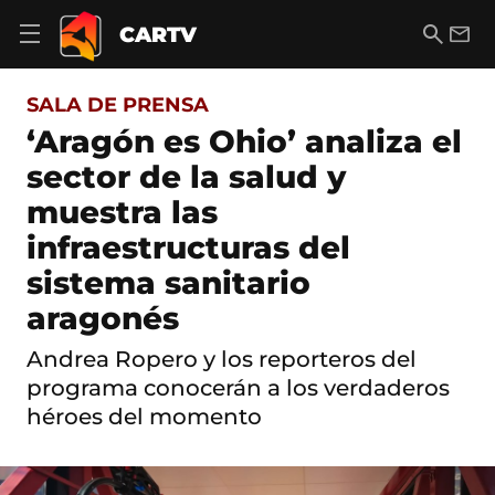
S
a
B
E
CARTV
A
l
u
m
b
t
s
a
r
o
c
i
i
SALA DE PRENSA
a
a
l
r
c
r
‘Aragón es Ohio’ analiza el
m
o
e
sector de la salud y
n
n
t
ú
muestra las
e
d
n
infraestructuras del
e
i
n
d
sistema sanitario
a
o
v
aragonés
e
g
Andrea Ropero y los reporteros del
a
c
programa conocerán a los verdaderos
i
héroes del momento
ó
n