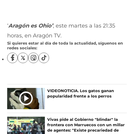
‘
Aragón es Ohio’
, este martes a las 21:35
horas, en Aragón TV.
Si quieres estar al día de toda la actualidad, síguenos en
redes sociales:
S
S
S
S
í
í
í
í
g
g
g
g
u
u
u
u
e
e
e
e
n
n
n
n
VIDEONOTICIA. Los gatos ganan
o
o
o
o
popularidad frente a los perros
s
s
s
s
e
e
e
e
n
n
n
n
F
X
I
T
Vivas pide al Gobierno "blindar" la
a
(
n
i
frontera con Marruecos con un millar
c
s
s
k
de agentes: "Existe precariedad de