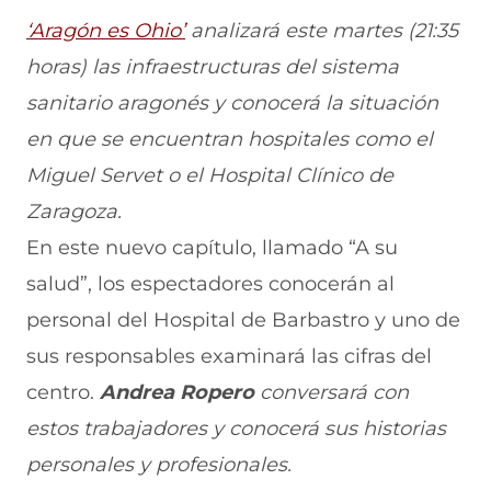
i
i
i
i
i
r
r
r
r
r
‘Aragón es Ohio’
analizará este martes (21:35
e
p
p
p
p
horas)
las infraestructuras del sistema
n
o
o
o
o
F
r
r
r
r
sanitario aragonés y conocerá la situación
a
W
X
T
E
c
h
(
e
m
en que se encuentran hospitales como el
e
a
s
l
a
b
t
e
e
i
Miguel Servet o el Hospital Clínico de
o
s
a
g
l
Zaragoza.
o
A
b
r
(
k
p
r
a
s
En este nuevo capítulo, llamado “A su
(
p
e
m
e
s
(
e
(
a
salud”, los espectadores conocerán al
e
s
n
s
b
a
e
u
e
r
personal del Hospital de Barbastro y uno de
b
a
n
a
e
sus responsables examinará las cifras del
r
b
a
b
e
e
r
n
r
n
centro.
Andrea Ropero
conversará con
e
e
u
e
u
n
e
e
e
n
estos trabajadores y conocerá sus historias
u
n
v
n
a
n
u
a
u
n
personales y profesionales.
a
n
v
n
u