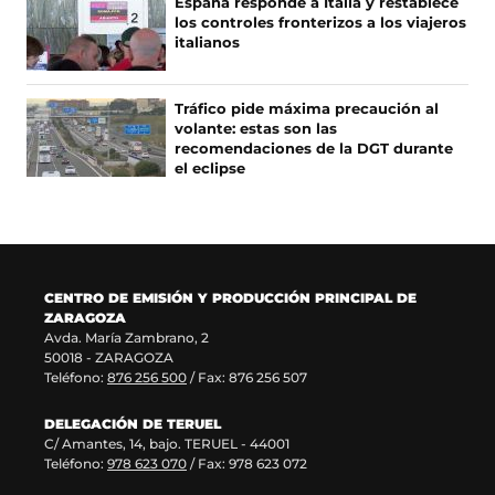
España responde a Italia y restablece
a
n
e
r
los controles fronterizos a los viajeros
b
a
a
e
italianos
r
n
b
e
e
u
r
n
e
e
e
u
Tráfico pide máxima precaución al
n
v
e
n
volante: estas son las
u
a
n
a
recomendaciones de la DGT durante
n
v
u
n
el eclipse
a
e
n
u
n
n
a
e
u
t
n
v
e
a
u
a
v
n
e
v
a
a
v
e
CENTRO DE EMISIÓN Y PRODUCCIÓN PRINCIPAL DE
v
)
a
n
ZARAGOZA
e
v
t
Avda. María Zambrano, 2
n
e
a
50018 - ZARAGOZA
t
n
n
Teléfono:
876 256 500
/ Fax: 876 256 507
a
t
a
n
a
)
DELEGACIÓN DE TERUEL
a
n
C/ Amantes, 14, bajo. TERUEL - 44001
)
a
Teléfono:
978 623 070
/ Fax: 978 623 072
)