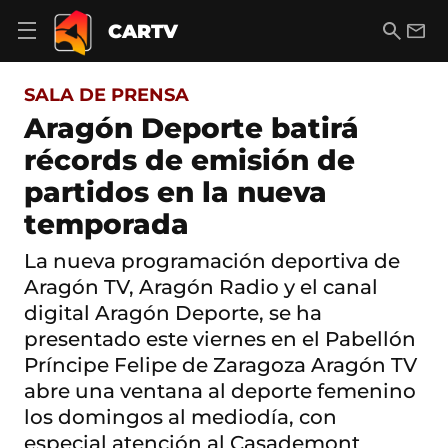
S
a
B
E
CARTV
A
l
u
m
b
t
s
a
r
o
c
i
i
SALA DE PRENSA
a
a
l
r
c
r
Aragón Deporte batirá
m
o
e
récords de emisión de
n
n
t
ú
partidos en la nueva
e
d
n
temporada
e
i
n
d
a
La nueva programación deportiva de
o
v
Aragón TV, Aragón Radio y el canal
e
g
digital Aragón Deporte, se ha
a
presentado este viernes en el Pabellón
c
Príncipe Felipe de Zaragoza Aragón TV
i
ó
abre una ventana al deporte femenino
n
los domingos al mediodía, con
especial atención al Casademont