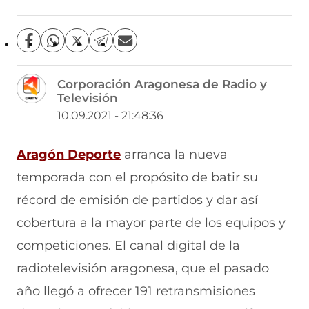
C
C
C
C
C
o
o
o
o
o
m
m
m
m
m
Corporación Aragonesa de Radio y
p
p
p
p
p
Televisión
a
a
a
a
a
r
r
r
r
r
10.09.2021 - 21:48:36
t
t
t
t
t
i
i
i
i
i
r
r
r
r
r
Aragón Deporte
arranca la nueva
e
p
p
p
p
temporada con el propósito de batir su
n
o
o
o
o
F
r
r
r
r
récord de emisión de partidos y dar así
a
W
X
T
E
c
h
(
e
m
cobertura a la mayor parte de los equipos y
e
a
s
l
a
b
t
e
e
i
competiciones. El canal digital de la
o
s
a
g
l
radiotelevisión aragonesa, que el pasado
o
A
b
r
(
k
p
r
a
s
año llegó a ofrecer 191 retransmisiones
(
p
e
m
e
s
(
e
(
a