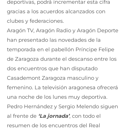
deportivas, podrá incrementar esta cifra
e
s
n
s
b
a
e
u
e
r
gracias a los acuerdos alcanzados con
b
a
n
a
e
clubes y federaciones.
r
b
a
b
e
e
r
n
r
n
Aragón TV, Aragón Radio y Aragón Deporte
e
e
u
e
u
n
e
e
e
n
han presentado las novedades de la
u
n
v
n
a
n
u
a
u
n
temporada en el pabellón Príncipe Felipe
a
n
v
n
u
de Zaragoza durante el descanso entre los
n
a
e
a
e
u
n
n
n
v
dos encuentros que han disputado
e
u
t
u
a
v
e
a
e
v
Casademont Zaragoza masculino y
a
v
n
v
e
femenino. La televisión aragonesa ofrecerá
v
a
a
a
n
e
v
)
v
t
una noche de los lunes muy deportiva.
n
e
e
a
t
n
n
n
Pedro Hernández y Sergio Melendo siguen
a
t
t
a
n
a
a
)
al frente de
‘La jornada’
, con todo el
a
n
n
resumen de los encuentros del Real
)
a
a