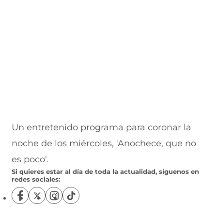
Un entretenido programa para coronar la
noche de los miércoles, 'Anochece, que no
es poco'
.
Si quieres estar al día de toda la actualidad, síguenos en
redes sociales:
S
S
S
S
í
í
í
í