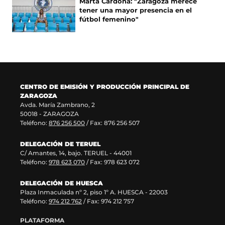
Marta Cardona: "Zaragoza merece
n
v
e
n
tener una mayor presencia en el
u
a
n
a
fútbol femenino"
n
v
u
n
a
e
n
u
n
n
a
e
u
t
n
v
e
a
u
a
v
n
e
v
a
a
v
e
CENTRO DE EMISIÓN Y PRODUCCIÓN PRINCIPAL DE
v
)
a
n
ZARAGOZA
e
v
t
Avda. María Zambrano, 2
n
e
a
50018 - ZARAGOZA
t
n
n
Teléfono:
876 256 500
/ Fax: 876 256 507
a
t
a
n
a
)
DELEGACIÓN DE TERUEL
a
n
C/ Amantes, 14, bajo. TERUEL - 44001
)
a
Teléfono:
978 623 070
/ Fax: 978 623 072
)
DELEGACIÓN DE HUESCA
Plaza Inmaculada nº 2, piso 1º A. HUESCA - 22003
Teléfono:
974 212 762
/ Fax: 974 212 757
PLATAFORMA