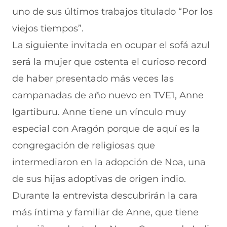
u
n
n
n
v
uno de sus últimos trabajos titulado “Por los
e
u
t
u
a
v
e
a
e
v
viejos tiempos”.
a
v
n
v
e
La siguiente invitada en ocupar el sofá azul
v
a
a
a
n
e
v
)
v
t
será la mujer que ostenta el curioso record
n
e
e
a
t
n
n
n
de haber presentado más veces las
a
t
t
a
n
a
a
)
campanadas de año nuevo en TVE1,
Anne
a
n
n
Igartiburu.
Anne
tiene un vínculo muy
)
a
a
)
)
especial con Aragón
porque de aquí es la
congregación de religiosas que
intermediaron en la adopción de Noa, una
de sus hijas adoptivas de origen indio.
Durante la entrevista descubrirán la cara
más íntima y familiar de Anne, que tiene