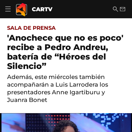
S
a
B
E
CARTV
A
l
u
m
b
t
s
a
r
o
c
i
i
SALA DE PRENSA
a
a
l
r
c
r
'Anochece que no es poco'
m
o
e
recibe a Pedro Andreu,
n
n
t
ú
batería de “Héroes del
e
d
n
Silencio”
e
i
n
d
a
Además, este miércoles también
o
v
acompañarán a Luis Larrodera los
e
g
presentadores Anne Igartiburu y
a
Juanra Bonet
c
i
ó
n