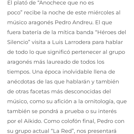
r
r
r
r
r
El plató de
“Anochece que no es
e
p
p
p
p
poco”
recibe la noche de este miércoles al
n
o
o
o
o
F
r
r
r
r
músico aragonés Pedro Andreu. El que
a
W
X
T
E
c
h
(
e
m
fuera
batería de la mítica banda “Héroes del
e
a
s
l
a
b
t
e
e
i
Silencio” visita a Luis Larrodera
para hablar
o
s
a
g
l
de todo lo que significó pertenecer al grupo
o
A
b
r
(
k
p
r
a
s
aragonés más laureado de todos los
(
p
e
m
e
s
(
e
(
a
tiempos. Una época inolvidable llena de
e
s
n
s
b
a
e
u
e
r
anécdotas de las que hablarán y también
b
a
n
a
e
de otras facetas más desconocidas del
r
b
a
b
e
e
r
n
r
n
músico, como su afición a la ornitología, que
e
e
u
e
u
n
e
e
e
n
también se pondrá a prueba o su interés
u
n
v
n
a
n
u
a
u
n
por el Aikido. Como colofón final, Pedro con
a
n
v
n
u
su grupo actual “La Red”, nos presentará
n
a
e
a
e