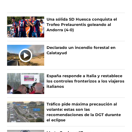
g
g
g
g
u
u
u
u
e
e
e
e
n
n
n
n
Una sólida SD Huesca conquista el
o
o
o
o
Trofeo Prelaurentis goleando al
s
s
s
s
Andorra (4-0)
e
e
e
e
n
n
n
n
F
X
I
T
Declarado un incendio forestal en
a
(
n
i
Calatayud
c
s
s
k
e
e
t
T
b
a
a
o
o
b
g
k
España responde a Italia y restablece
o
r
r
(
los controles fronterizos a los viajeros
k
e
a
s
italianos
(
e
m
e
s
n
(
a
e
u
s
b
Tráfico pide máxima precaución al
a
n
e
r
volante: estas son las
b
a
a
e
recomendaciones de la DGT durante
r
n
b
e
el eclipse
e
u
r
n
e
e
e
u